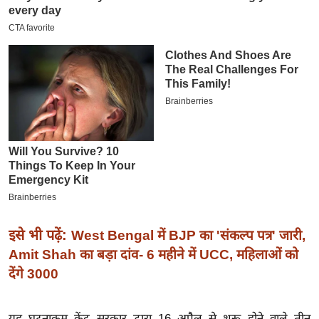
इ
म
ई
-
पे
प
र
मि
सा
ल
बे
इसे भी पढ़ें:
West Bengal में BJP का 'संकल्प पत्र' जारी,
मि
Amit Shah का बड़ा दांव- 6 महीने में UCC, महिलाओं को
सा
देंगे 3000
ल
श
यह घटनाक्रम केंद्र सरकार द्वारा 16 अप्रैल से शुरू होने वाले तीन