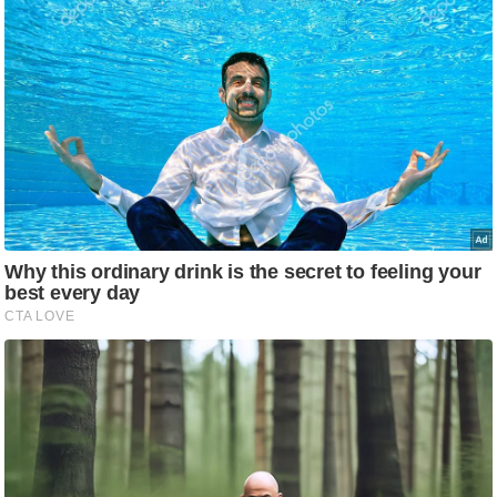
आ
र
.
आ
ई
.
चा
य
प
र
स
मी
क्षा
ध
र्म
ज्यो