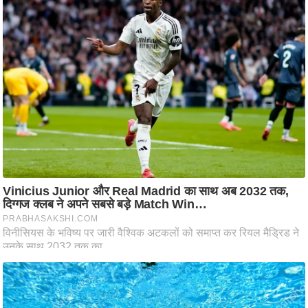
ष
ण
स
म
सा
म
यि
क
मा
तृ
भू
मि
स्तं
भ
ए
म
.