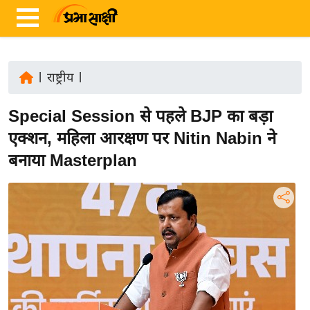
|
राष्ट्रीय
|
ता
Special Session से पहले BJP का बड़ा
ज़ा
ख
एक्शन, महिला आरक्षण पर Nitin Nabin ने
ब
बनाया Masterplan
र
रा
ष्ट्री
य
अं
त
र्रा
ष्ट्री