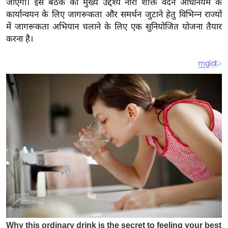
जाएगा। इस बैठक का मुख्य उद्देश्य नारी शक्ति वंदन अधिनियम के
य
कार्यान्वयन के लिए जागरूकता और समर्थन जुटाने हेतु विभिन्न राज्यों
ब
में जागरूकता अभियान चलाने के लिए एक सुनियोजित योजना तैयार
ज
करना है।
ट
खे
ल
क्रि
के
ट
I
P
L
2
0
2
6
क्रा