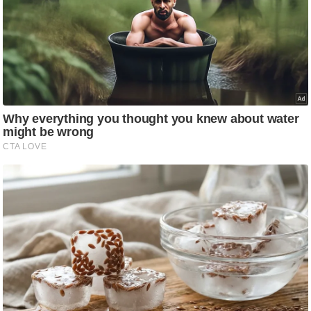
ति
ष
प्र
भु
म
हि
मा
/
ध
र्म
स्थ
ल
व्र
त
त्यो
हा
र