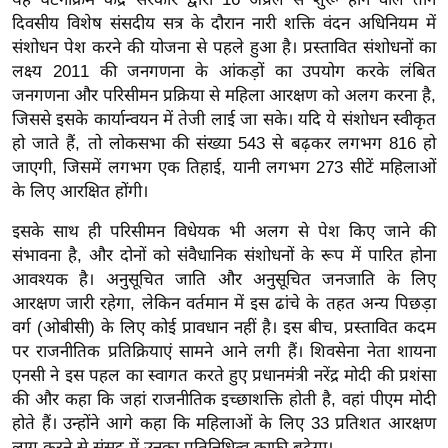
ख्सि
दिवसीय विशेष संसदीय सत्र के दौरान नारी शक्ति वंदन अधिनियम में
य
संशोधन पेश करने की योजना से पहले हुआ है। प्रस्तावित संशोधनों का
त
लक्ष्य 2011 की जनगणना के आंकड़ों का उपयोग करके लंबित
यं
जनगणना और परिसीमन प्रक्रिया से महिला आरक्षण को अलग करना है,
ग
जिससे इसके कार्यान्वयन में तेजी लाई जा सके। यदि ये संशोधन स्वीकृत
इं
हो जाते हैं, तो लोकसभा की संख्या 543 से बढ़कर लगभग 816 हो
जाएगी, जिसमें लगभग एक तिहाई, यानी लगभग 273 सीटें महिलाओं
डि
के लिए आरक्षित होंगी।
या
सा
इसके साथ ही परिसीमन विधेयक भी अलग से पेश किए जाने की
हि
संभावना है, और दोनों को संवैधानिक संशोधनों के रूप में पारित होना
त्य
आवश्यक है। अनुसूचित जाति और अनुसूचित जनजाति के लिए
ज
आरक्षण जारी रहेगा, लेकिन वर्तमान में इस ढांचे के तहत अन्य पिछड़ा
वर्ग (ओबीसी) के लिए कोई प्रावधान नहीं है। इस बीच, प्रस्तावित कदम
ग
पर राजनीतिक प्रतिक्रियाएं सामने आने लगी हैं। शिवसेना नेता शायना
त
एनसी ने इस पहल का स्वागत करते हुए प्रधानमंत्री नरेंद्र मोदी की प्रशंसा
ऑ
की और कहा कि जहां राजनीतिक इच्छाशक्ति होती है, वहां पीएम मोदी
टो
होते हैं। उन्होंने आगे कहा कि महिलाओं के लिए 33 प्रतिशत आरक्षण
व
लागू करने से संसद में उनका प्रतिनिधित्व काफी बढ़ेगा।