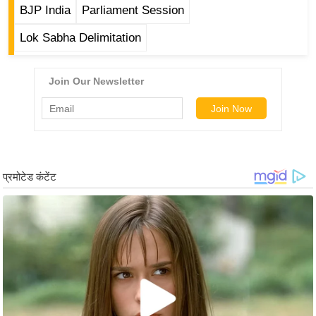
ड
BJP India
Parliament Session
हॉ
Lok Sabha Delimitation
ली
वु
ड
फि
ल्म
स
मी
क्षा
B
r
e
a
k
i
n