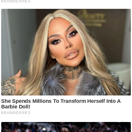
ट
ने
स
मं
त्रा
रि
ले
श
न
शि
प
रा
ज
नी
ति
वि
श्ले