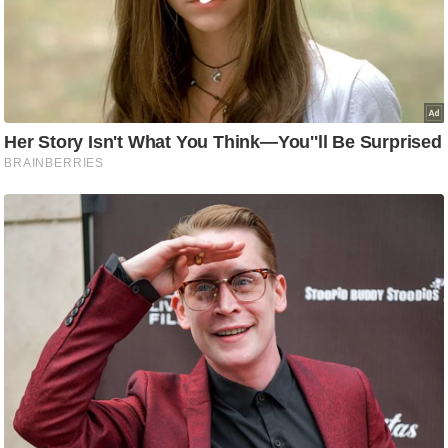
g
N
e
w
s
ला
इ
फ
स्टा
इ
ल
टे
क्नॉ
लॉ
जी
ब्यू
टी