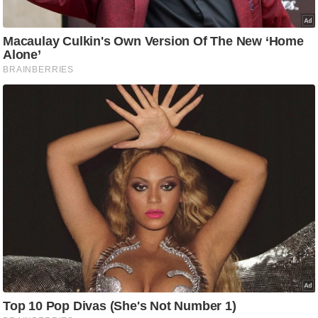
/
फै
श
न
घ
रे
लू
नु
स्खे
प
र्य
ट
न
स्थ
ल
फि