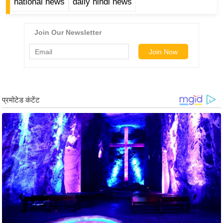
national news
daily hindi news
र्ल्ड
न्यू
ज
ब्री
फ
म
नो
रं
ज
न
ज
ग
त
बॉ
ली
वु