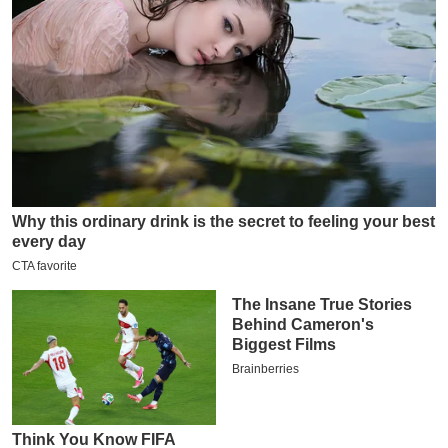
य
ब
ज
ट
खे
ल
क्रि
के
ट
I
P
L
2
0
2
6
क्रा