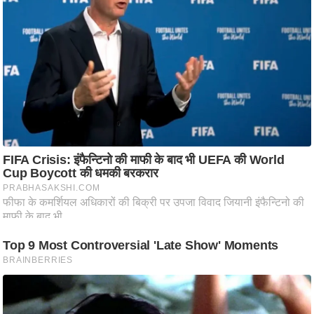
ट
ने
स
मं
त्रा
रि
ले
श
न
शि
प
रा
ज
नी
ति
वि
श्ले