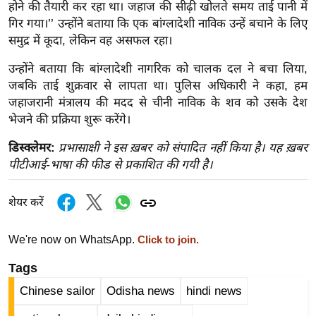
ख्सि
होने की तैयारी कर रहा था। जहाज की सीढ़ी खोलते समय ताई पानी में
य
गिर गया।’’ उन्होंने बताया कि एक बांग्लादेशी नाविक उन्हें बचाने के लिए
समुद्र में कूदा, लेकिन वह असफल रहा।
त
यं
उन्होंने बताया कि बांग्लादेशी नागरिक को चालक दल ने बचा लिया,
ग
जबकि ताई शुक्रवार से लापता था। पुलिस अधिकारी ने कहा, हम
इं
जहाजरानी मंत्रालय की मदद से चीनी नाविक के शव को उसके देश
डि
भेजने की प्रक्रिया शुरू करेंगे।
या
डिस्क्लेमर:
प्रभासाक्षी ने इस ख़बर को संपादित नहीं किया है। यह ख़बर
सा
पीटीआई-भाषा की फीड से प्रकाशित की गयी है।
हि
त्य
शेयर करें
ज
ग
We're now on WhatsApp.
Click to join.
त
Tags
ऑ
टो
Chinese sailor
Odisha news
hindi news
व