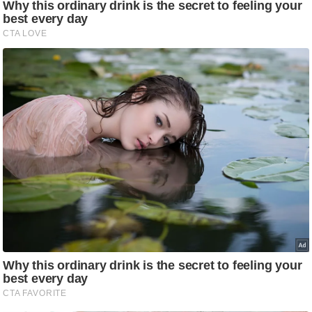
g
N
e
w
s
ला
इ
फ
स्टा
इ
ल
टे
क्नॉ
लॉ
जी
ब्यू
टी