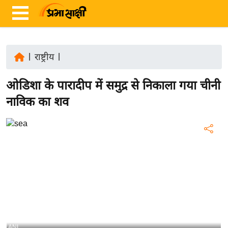
|
राष्ट्रीय
|
ता
ओडिशा के पारादीप में समुद्र से निकाला गया चीनी
ज़ा
ख
नाविक का शव
ब
र
रा
ष्ट्री
य
अं
त
र्रा
ष्ट्री
ANI