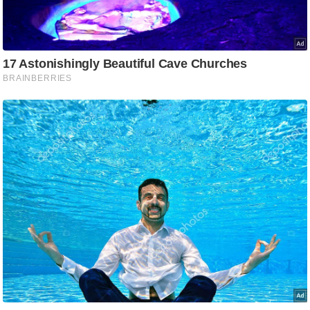
ड
हॉ
ली
वु
ड
फि
ल्म
स
मी
क्षा
B
r
e
a
k
i
n