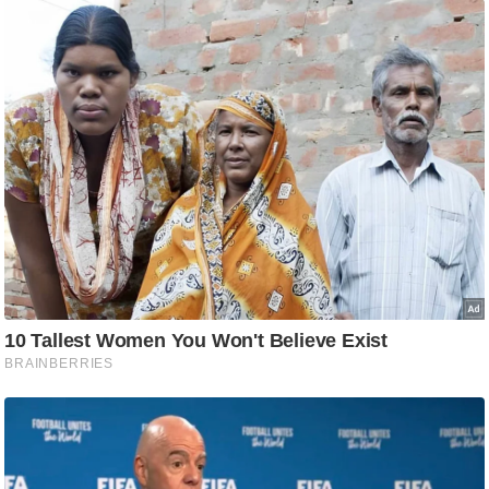
/
फै
श
न
घ
रे
लू
नु
स्खे
प
र्य
ट
न
स्थ
ल
फि