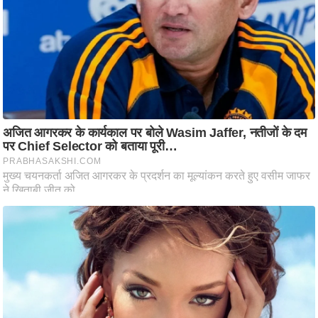
आ
र
.
आ
ई
.
चा
य
प
र
स
मी
क्षा
ध
र्म
ज्यो