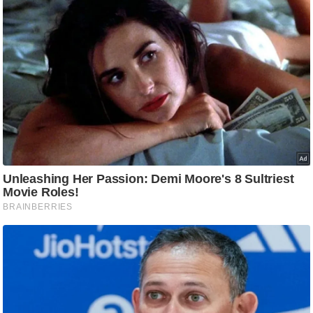
ष
ण
स
म
सा
म
यि
क
मा
तृ
भू
मि
स्तं
भ
ए
म
.