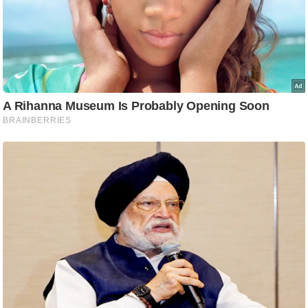
ति
ष
प्र
भु
म
हि
मा
/
ध
र्म
स्थ
ल
व्र
त
त्यो
हा
र