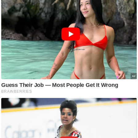
ष
ण
स
म
सा
म
यि
क
मा
तृ
भू
मि
स्तं
भ
ए
म
.