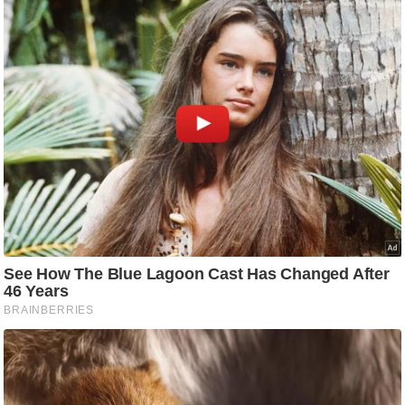
C
o
n
t
a
c
t
E
d
i
t
o
r
A
d
v