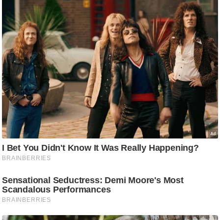
d
e
o
s
i
O
S
A
p
p
A
b
o
u
t
u
s