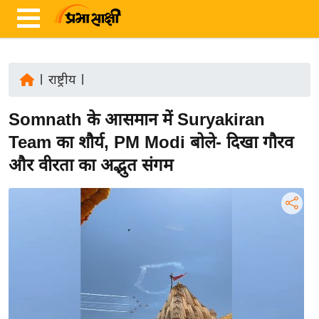
|
राष्ट्रीय
|
ता
Somnath के आसमान में Suryakiran
ज़ा
ख
Team का शौर्य, PM Modi बोले- दिखा गौरव
ब
और वीरता का अद्भुत संगम
र
रा
ष्ट्री
य
अं
त
र्रा
ष्ट्री