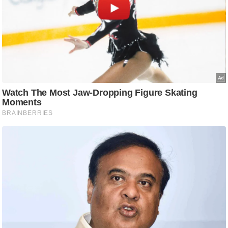
आ
र
.
आ
ई
.
चा
य
प
र
स
मी
क्षा
ध
र्म
ज्यो