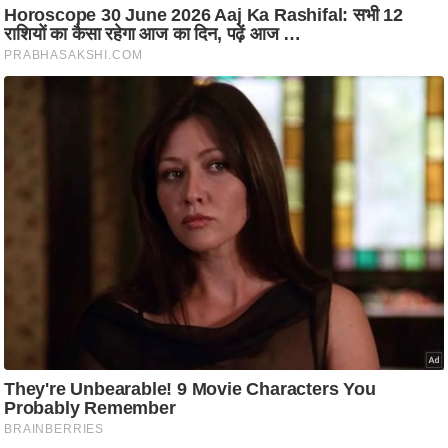
i
c
k
L
i
n
k
s
वि
धा
न
स
भा
चु
ना
व
फो