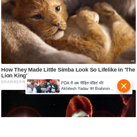
e
r
t
i
s
e
P
r
i
v
a
c
y
P
o
l
i