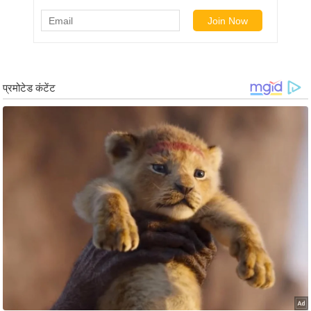
ड
हॉ
ली
वु
ड
फि
ल्म
स
मी
क्षा
B
r
e
a
k
i
n