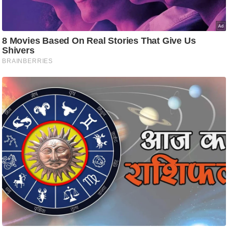
रा
शि
फ
ल
वि
शे
ष
वि
श्ले
ष
ण
ट्रें
डिं
ग
Q
u