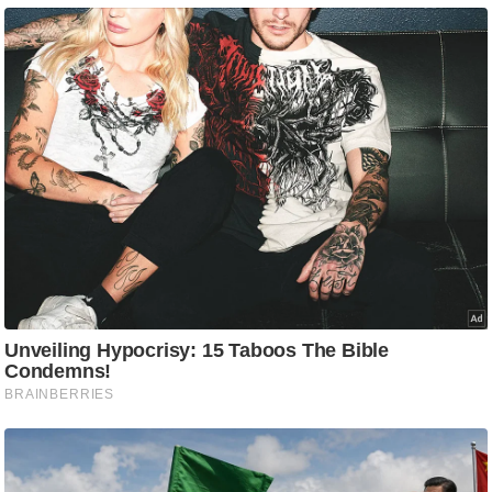
टो
वी
डि
यो
ऑ
डि
यो
इं
फ़ो
ग्रा
फ़ि
क
रा
ज्यों
से
श