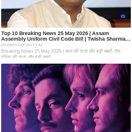
ति
ष
प्र
भु
म
हि
मा
/
ध
र्म
स्थ
ल
व्र
त
त्यो
हा
र