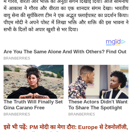
में गौरव, वीरता और भक्ति का अनूठा संगम दिखाई दिया।
आज सोमनाथ
य
में आकाश ने गौरव और वीरता का एक शानदार संगम देखा। भारतीय
ब
वायु सेना की सूर्यकिरण टीम ने एक अद्भुत फ्लाईपास्ट का प्रदर्शन किया।
ज
पीएम मोदी ने अपने पोस्ट में लिखा भक्ति और शक्ति की इस भावना ने
ट
सभी के दिलों को अपार खुशी से भर दिया।
खे
ल
क्रि
के
ट
I
P
L
2
0
2
6
इसे भी पढ़ें:
PM मोदी का मेगा दौरा: Europe से टेक्नोलॉजी,
क्रा