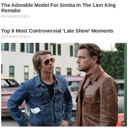
g
N
e
w
s
ला
इ
फ
स्टा
इ
ल
टे
क्नॉ
लॉ
जी
ब्यू
टी