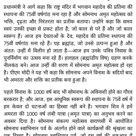
ख्सि
प्रधानमंत्री ने आगे कहा कि राष्ट्र मंदिर में भगवान महादेव की प्रतिमा की
य
स्थापना की 75वीं वर्षगांठ मना रहा है और सोमनाथ अमृत महोत्सव को
त
भक्ति, दृढ़ता और निरंतरता का प्रतीक बताया। उन्होंने कहा कि समय
यं
स्वयं उनकी इच्छा से प्रकट होता है; जो काल से परे हैं और जो काल
ग
स्वरूप हैं। आज हम देवताओं के देव, महादेव की प्रतिमा स्थापना की
इं
75वीं वर्षगांठ मना रहे हैं। यह ब्रह्मांड, जो उनसे उत्पन्न हुआ है और
अंततः उन्हीं में विलीन हो जाता है—आज हम उनके पवित्र निवास के
डि
पुनर्निर्माण का उत्सव मना रहे हैं। हलाहल (ब्रह्मांडीय विष) ग्रहण करके
या
नीलकंठ बने। आज उन्हीं की शरण में सोमनाथ अमृत महोत्सव हो रहा
सा
है। पीएम मोदी ने यह भी कहा कि सोमनाथ अपने विनाश के सदियों बाद
हि
भी अमरता और शक्ति का प्रतीक बना हुआ है।
त्य
ज
पहले विनाश के 1000 वर्ष बाद भी सोमनाथ के अविनाशी होने का गौरव
बरकरार है; और आज, इस आधुनिक स्वरूप की स्थापना के 75वें वर्ष में
ग
हम केवल दो घटनाओं का हिस्सा नहीं बने हैं। भगवान शिव ने हमें
त
अमरता की 1000 वर्ष लंबी यात्रा (अमृत यात्रा) का अनुभव करने का
ऑ
अवसर दिया है।
सोमनाथ संकल्प महोत्सव वाराणसी में आयोजित
टो
सोमनाथ स्वाभिमान पर्व के अंतर्गत होने वाले कार्यक्रमों की श्रृंखला का
व
एक हिस्सा है। सोमनाथ स्वाभिमान पर्व, जो इस वर्ष की शुरुआत में