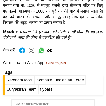
र्ल्ड
मनाया गया था, 1026 में महमूद गजनी द्वारा सोमनाथ मंदिर पर किए
न्यू
गए पहले आक्रमण के 1000 वर्ष पूरे होने की याद में मनाया जाता है।
यह पर्व भारत की सभ्यता और समृद्ध सांस्कृतिक एवं आध्यात्मिक
ज
विरासत की अटूट भावना का उत्सव मनाता है।
ब्री
फ
डिस्क्लेमर:
प्रभासाक्षी ने इस ख़बर को संपादित नहीं किया है। यह ख़बर
म
पीटीआई-भाषा की फीड से प्रकाशित की गयी है।
नो
रं
शेयर करें
ज
न
We're now on WhatsApp.
Click to join.
ज
Tags
ग
त
Narendra Modi
Somnath
Indian Air Force
बॉ
Suryakiran Team
flypast
ली
वु