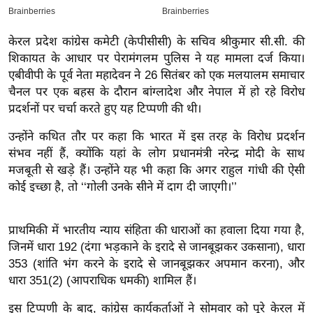
इ
म
केरल प्रदेश कांग्रेस कमेटी (केपीसीसी) के सचिव श्रीकुमार सी.सी. की
ई
शिकायत के आधार पर पेरामंगलम पुलिस ने यह मामला दर्ज किया।
-
एबीवीपी के पूर्व नेता महादेवन ने 26 सितंबर को एक मलयालम समाचार
चैनल पर एक बहस के दौरान बांग्लादेश और नेपाल में हो रहे विरोध
पे
प्रदर्शनों पर चर्चा करते हुए यह टिप्पणी की थी।
प
र
उ
न्होंने कथित तौर पर कहा कि भारत में इस तरह के विरोध प्रदर्शन
मि
संभव नहीं हैं, क्योंकि यहां के लोग प्रधानमंत्री नरेन्द्र मोदी के साथ
सा
मजबूती से खड़े हैं। उन्होंने यह भी कहा कि अगर राहुल गांधी की ऐसी
कोई इच्छा है, तो ‘‘गोली उनके सीने में दाग दी जाएगी।’’
ल
बे
प्राथमिकी में भारतीय न्याय संहिता की धाराओं का हवाला दिया गया है,
मि
जिनमें धारा 192 (दंगा भड़काने के इरादे से जानबूझकर उकसाना), धारा
सा
353 (शांति भंग करने के इरादे से जानबूझकर अपमान करना), और
ल
धारा 351(2) (आपराधिक धमकी) शामिल हैं।
श
इस टिप्पणी के बाद, कांग्रेस कार्यकर्ताओं ने सोमवार को पूरे केरल में