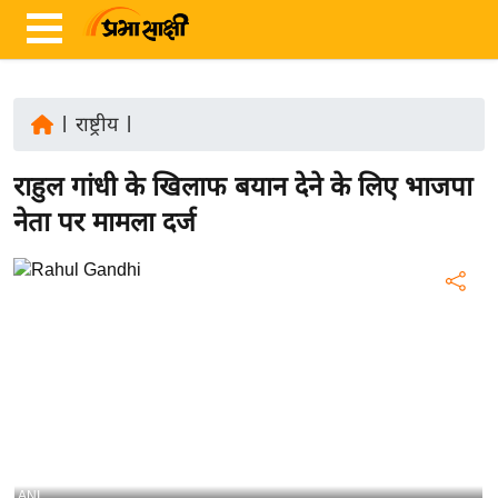
|
राष्ट्रीय
|
ता
राहुल गांधी के खिलाफ बयान देने के लिए भाजपा
ज़ा
ख
नेता पर मामला दर्ज
ब
र
रा
ष्ट्री
य
अं
त
र्रा
ष्ट्री
ANI