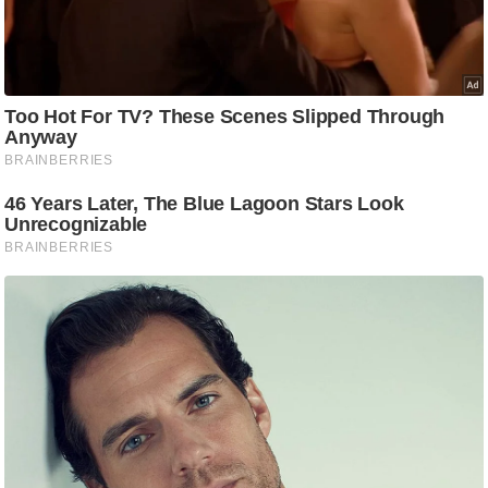
g
N
e
w
s
ला
इ
फ
स्टा
इ
ल
टे
क्नॉ
लॉ
जी
ब्यू
टी