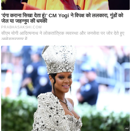
ट
ने
स
मं
त्रा
रि
ले
श
न
शि
प
रा
ज
नी
ति
वि
श्ले