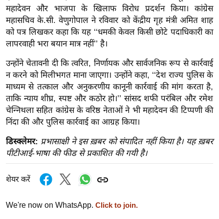
ख्सि
महादेवन और भाजपा के खिलाफ विरोध प्रदर्शन किया। कांग्रेस
य
महासचिव के.सी. वेणुगोपाल ने रविवार को केंद्रीय गृह मंत्री अमित शाह
त
को पत्र लिखकर कहा कि यह ‘‘धमकी केवल किसी छोटे पदाधिकारी का
लापरवाही भरा बयान मात्र नहीं’’ है।
यं
ग
उन्होंने चेतावनी दी कि त्वरित, निर्णायक और सार्वजनिक रूप से कार्रवाई
इं
न करने को मिलीभगत माना जाएगा। उन्होंने कहा, ‘‘देश राज्य पुलिस के
डि
माध्यम से तत्काल और अनुकरणीय कानूनी कार्रवाई की मांग करता है,
या
ताकि न्याय शीघ्र, स्पष्ट और कठोर हो।’’ सांसद शफी परंबिल और रमेश
सा
चेन्निथला सहित कांग्रेस के वरिष्ठ नेताओं ने भी महादेवन की टिप्पणी की
निंदा की और पुलिस कार्रवाई का आग्रह किया।
हि
त्य
डिस्क्लेमर:
प्रभासाक्षी ने इस ख़बर को संपादित नहीं किया है। यह ख़बर
ज
पीटीआई-भाषा की फीड से प्रकाशित की गयी है।
ग
त
शेयर करें
ऑ
टो
We're now on WhatsApp.
Click to join.
व