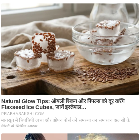
आ
र
.
आ
ई
.
चा
य
प
र
स
मी
क्षा
ध
र्म
ज्यो