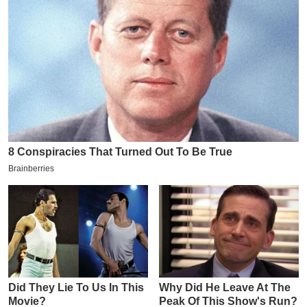
य
ब
ज
ट
खे
ल
क्रि
के
ट
I
P
L
2
0
2
6
क्रा