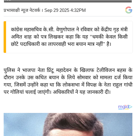
य
प्रभासाक्षी न्यूज नेटवर्क
। Sep 29 2025 4:32PM
बि
ज़
कांग्रेस महासचिव के.सी. वेणुगोपाल ने रविवार को केंद्रीय गृह मंत्री
ने
अमित शाह को पत्र लिखकर कहा कि यह ‘‘धमकी केवल किसी
स
छोटे पदाधिकारी का लापरवाही भरा बयान मात्र नहीं’’ है।
उ
द्यो
ग
पुलिस ने भाजपा नेता प्रिंटू महादेवन के खिलाफ टेलीविजन बहस के
ज
दौरान उनके उस कथित बयान के लिये सोमवार को मामला दर्ज किया
ग
गया, जिसमें उन्होंने कहा था कि लोकसभा में विपक्ष के नेता राहुल गांधी
त
पर गोलियां चलाई जाएंगी। अधिकारियों ने यह जानकारी दी।
वि
शे
ष
ज्ञ
रा