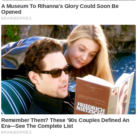
ष
ण
स
म
सा
म
यि
क
मा
तृ
भू
मि
स्तं
भ
ए
म
.