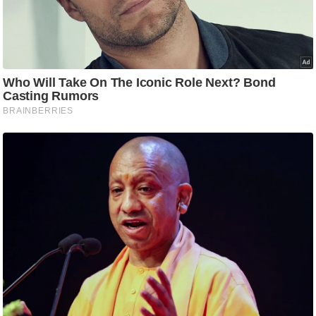
/
फै
श
न
घ
रे
लू
नु
स्खे
प
र्य
ट
न
स्थ
ल
फि