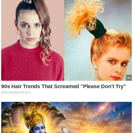
ति
ष
प्र
भु
म
हि
मा
/
ध
र्म
स्थ
ल
व्र
त
त्यो
हा
र