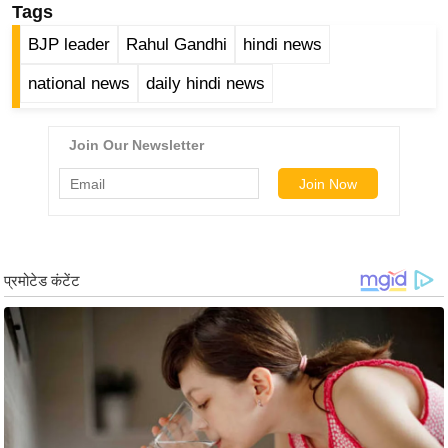
Tags
र्ल्ड
BJP leader
Rahul Gandhi
hindi news
न्यू
ज
national news
daily hindi news
ब्री
फ
म
नो
रं
ज
न
ज
ग
त
बॉ
ली
वु