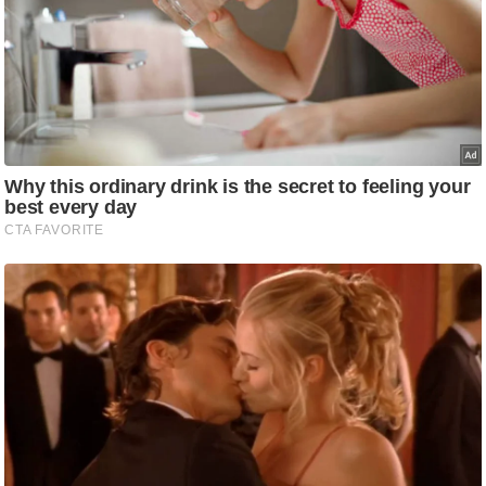
ड
हॉ
ली
वु
ड
फि
ल्म
स
मी
क्षा
B
r
e
a
k
i
n