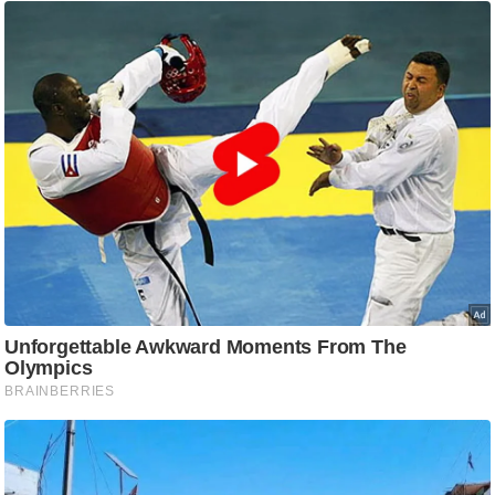
ति
ष
प्र
भु
म
हि
मा
/
ध
र्म
स्थ
ल
व्र
त
त्यो
हा
र