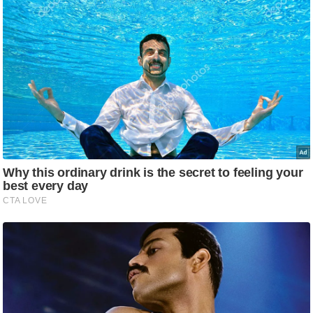
g
N
e
w
s
ला
इ
फ
स्टा
इ
ल
टे
क्नॉ
लॉ
जी
ब्यू
टी