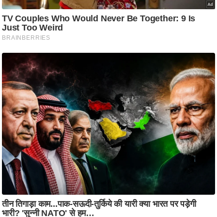
ष
ण
स
म
सा
म
यि
क
मा
तृ
भू
मि
स्तं
भ
ए
म
.