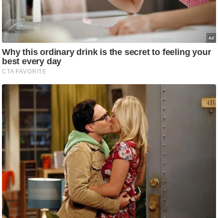
ट
ने
स
मं
त्रा
रि
ले
श
न
शि
प
रा
ज
नी
ति
वि
श्ले