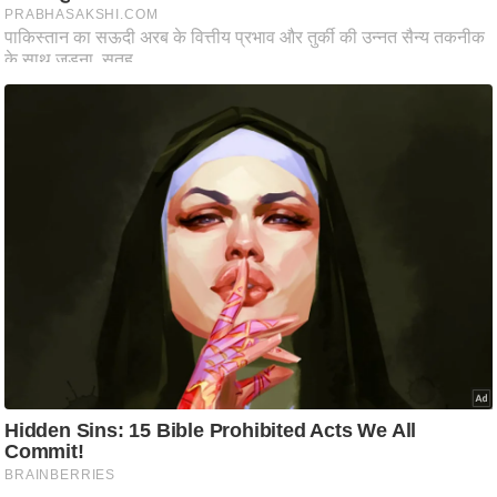
आ
र
.
आ
ई
.
चा
य
प
र
स
मी
क्षा
ध
र्म
ज्यो