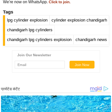
ड
We're now on WhatsApp.
Click to join.
हॉ
Tags
ली
lpg cylinder explosion
cylinder explosion chandigarh
वु
ड
chandigarh lpg cylinders
फि
chandigarh lpg cylinders explosion
chandigarh news
ल्म
स
मी
क्षा
B
r
e
a
k
i
n