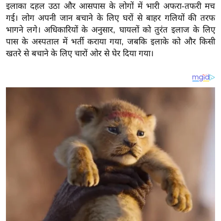
य
इलाका दहल उठा और आसपास के लोगों में भारी अफरा-तफरी मच
ब
गई। लोग अपनी जान बचाने के लिए घरों से बाहर गलियों की तरफ
भागने लगे।
अधिकारियों के अनुसार, घायलों को तुरंत इलाज के लिए
ज
पास के अस्पताल में भर्ती कराया गया, जबकि इलाके को और किसी
ट
खतरे से बचाने के लिए चारों ओर से घेर दिया गया।
खे
ल
क्रि
के
ट
I
P
L
2
0
2
6
क्रा