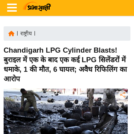
|
राष्ट्रीय
|
ता
Chandigarh LPG Cylinder Blasts!
ज़ा
ख
बुराइल में एक के बाद एक कई LPG सिलेंडरों में
ब
धमाके, 1 की मौत, 6 घायल; अवैध रिफिलिंग का
र
आरोप
रा
ष्ट्री
य
अं
त
र्रा
ष्ट्री