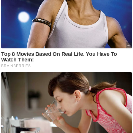
/
फै
श
न
घ
रे
लू
नु
स्खे
प
र्य
ट
न
स्थ
ल
फि