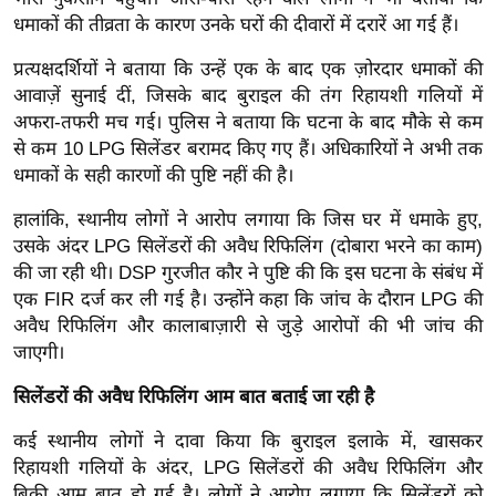
ख्सि
धमाकों की तीव्रता के कारण उनके घरों की दीवारों में दरारें आ गई हैं।
य
त
प्रत्यक्षदर्शियों ने बताया कि उन्हें एक के बाद एक ज़ोरदार धमाकों की
आवाज़ें सुनाई दीं, जिसके बाद बुराइल की तंग रिहायशी गलियों में
यं
अफरा-तफरी मच गई। पुलिस ने बताया कि घटना के बाद मौके से कम
ग
से कम 10 LPG सिलेंडर बरामद किए गए हैं। अधिकारियों ने अभी तक
इं
धमाकों के सही कारणों की पुष्टि नहीं की है।
डि
या
हालांकि, स्थानीय लोगों ने आरोप लगाया कि जिस घर में धमाके हुए,
उसके अंदर LPG सिलेंडरों की अवैध रिफिलिंग (दोबारा भरने का काम)
सा
की जा रही थी। DSP गुरजीत कौर ने पुष्टि की कि इस घटना के संबंध में
हि
एक FIR दर्ज कर ली गई है। उन्होंने कहा कि जांच के दौरान LPG की
त्य
अवैध रिफिलिंग और कालाबाज़ारी से जुड़े आरोपों की भी जांच की
ज
जाएगी।
ग
त
सिलेंडरों की अवैध रिफिलिंग आम बात बताई जा रही है
ऑ
कई स्थानीय लोगों ने दावा किया कि बुराइल इलाके में, खासकर
टो
रिहायशी गलियों के अंदर, LPG सिलेंडरों की अवैध रिफिलिंग और
व
बिक्री आम बात हो गई है। लोगों ने आरोप लगाया कि सिलेंडरों को