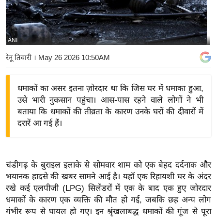
य
बि
ज़
ANI
ने
रेनू तिवारी
। May 26 2026 10:50AM
स
उ
धमाकों का असर इतना ज़ोरदार था कि जिस घर में धमाका हुआ,
द्यो
उसे भारी नुकसान पहुंचा। आस-पास रहने वाले लोगों ने भी
ग
बताया कि धमाकों की तीव्रता के कारण उनके घरों की दीवारों में
ज
दरारें आ गई हैं।
ग
त
वि
चंडीगढ़ के बुराइल इलाके से सोमवार शाम को एक बेहद दर्दनाक और
शे
भयानक हादसे की खबर सामने आई है। यहाँ एक रिहायशी घर के अंदर
ष
रखे कई एलपीजी (LPG) सिलेंडरों में एक के बाद एक हुए जोरदार
ज्ञ
धमाकों के कारण एक व्यक्ति की मौत हो गई, जबकि छह अन्य लोग
रा
गंभीर रूप से घायल हो गए। इन श्रृंखलाबद्ध धमाकों की गूंज से पूरा