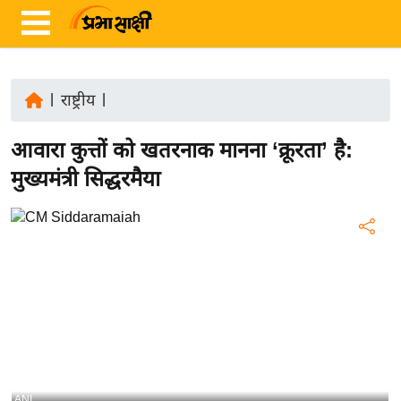
|
राष्ट्रीय
|
ता
आवारा कुत्तों को खतरनाक मानना ‘क्रूरता’ है:
ज़ा
ख
मुख्यमंत्री सिद्धरमैया
ब
र
रा
ष्ट्री
य
अं
त
र्रा
ष्ट्री
ANI