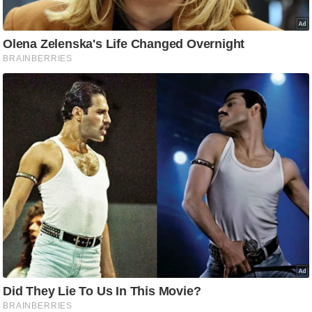
ष
ण
स
म
सा
म
यि
क
मा
तृ
भू
मि
स्तं
भ
ए
म
.