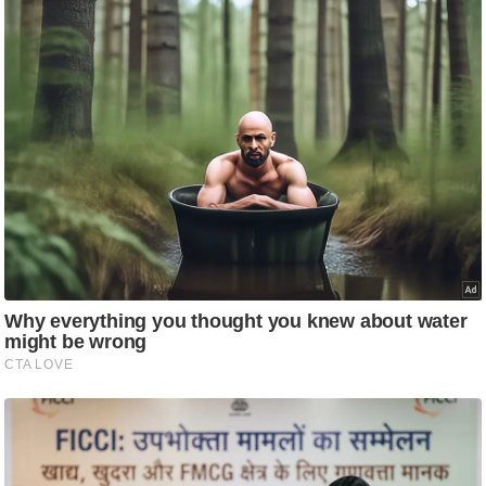
ति
ष
प्र
भु
म
हि
मा
/
ध
र्म
स्थ
ल
व्र
त
त्यो
हा
र