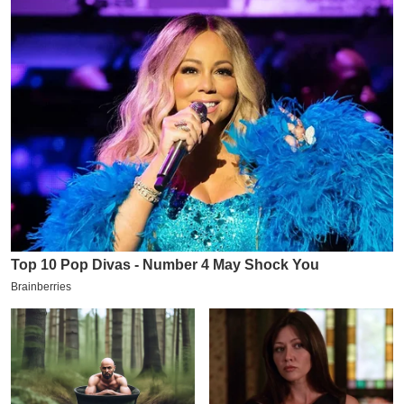
य
ब
ज
ट
खे
ल
क्रि
के
ट
I
P
L
2
0
2
6
क्रा