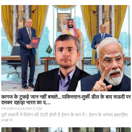
आ
र
.
आ
ई
.
चा
य
प
र
स
मी
क्षा
ध
र्म
ज्यो