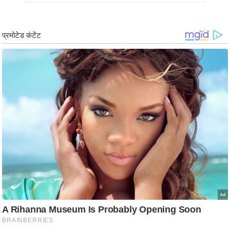
र्ल्ड
न्यू
ज
ब्री
फ
म
नो
रं
ज
न
ज
ग
त
बॉ
ली
वु