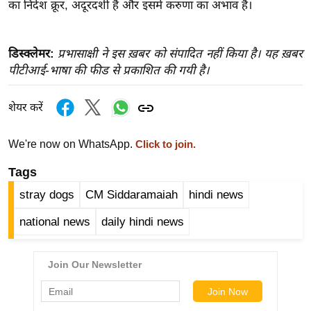
ख्सि
का निर्देश क्रूर, अदूरदर्शी है और इसमें करुणा का अभाव है।
य
त
डिस्क्लेमर:
प्रभासाक्षी ने इस ख़बर को संपादित नहीं किया है। यह ख़बर
यं
पीटीआई-भाषा की फीड से प्रकाशित की गयी है।
ग
इं
शेयर करें
डि
या
We're now on WhatsApp.
Click to join.
सा
Tags
हि
त्य
stray dogs
CM Siddaramaiah
hindi news
ज
national news
daily hindi news
ग
त
ऑ
टो
व