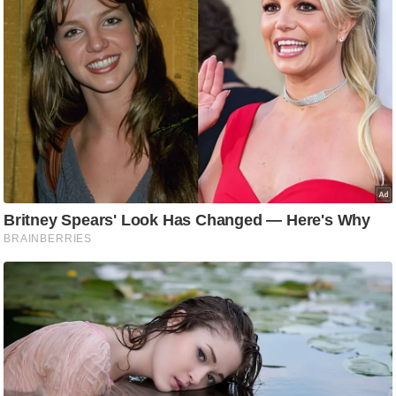
g
N
e
w
s
ला
इ
फ
स्टा
इ
ल
टे
क्नॉ
लॉ
जी
ब्यू
टी