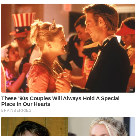
ड
हॉ
ली
वु
ड
फि
ल्म
स
मी
क्षा
B
r
e
a
k
i
n