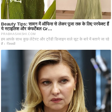
ट
ने
स
मं
त्रा
रि
ले
श
न
शि
प
रा
ज
नी
ति
वि
श्ले