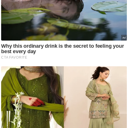
/
फै
श
न
घ
रे
लू
नु
स्खे
प
र्य
ट
न
स्थ
ल
फि