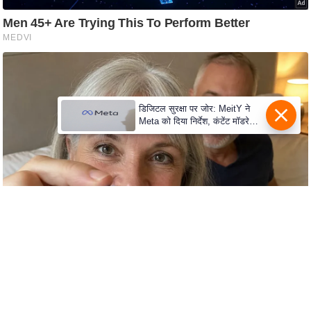
C
o
n
t
a
डिजिटल सुरक्षा पर जोर: MeitY ने
c
Meta को दिया निर्देश, कंटेंट मॉडरेशन
t
मजबूत करे
E
d
i
t
o
r
A
d
v