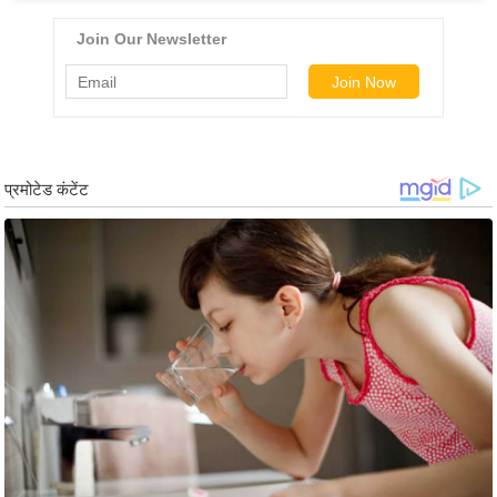
g
N
e
w
s
ला
इ
फ
स्टा
इ
ल
टे
क्नॉ
लॉ
जी
ब्यू
टी