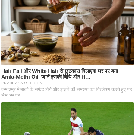
आ
र
.
आ
ई
.
चा
य
प
र
स
मी
क्षा
ध
र्म
ज्यो