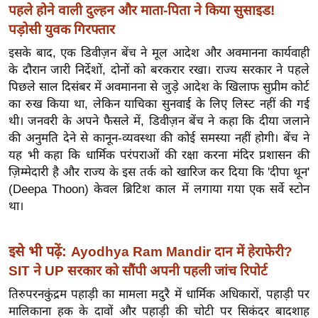
पहले होने वाली दुल्हन और माता-पिता ने किया सुसाइड!
र्ल्ड
पड़ोसी युवक गिरफ्तार
न्यू
ज
इसके बाद, एक डिवीज़न बेंच ने मूल आदेश और अवमानना ​​कार्यवाही
के दौरान जारी निर्देशों, दोनों को बरकरार रखा। राज्य सरकार ने पहले
ब्री
पिछले साल दिसंबर में अवमानना ​​से जुड़े आदेश के खिलाफ सुप्रीम कोर्ट
फ
का रुख किया था, लेकिन याचिका सुनवाई के लिए लिस्ट नहीं की गई
म
थी। जनवरी के अपने फैसले में, डिवीज़न बेंच ने कहा कि दीया जलाने
नो
की अनुमति देने से कानून-व्यवस्था की कोई समस्या नहीं होगी। बेंच ने
रं
यह भी कहा कि धार्मिक परंपराओं की रक्षा करना मंदिर प्रशासन की
ज
ज़िम्मेदारी है और राज्य के इस तर्क को खारिज कर दिया कि 'दीपा थून'
न
(Deepa Thoon) केवल ब्रिटिश काल में लगाया गया एक सर्वे स्टोन
ज
था।
ग
त
इसे भी पढ़ें:
Ayodhya Ram Mandir दान में हेराफेरी?
बॉ
SIT ने UP सरकार को सौंपी अपनी पहली जांच रिपोर्ट
ली
तिरुपरनकुंद्रम पहाड़ी का मामला मदुरै में धार्मिक अधिकारों, पहाड़ी पर
वु
मालिकाना हक के दावों और पहाड़ी की चोटी पर सिकंदर बादशाह