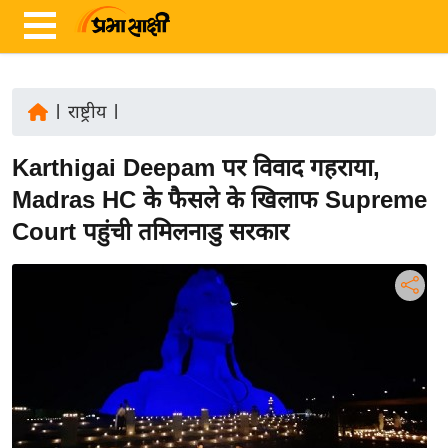
|
राष्ट्रीय
|
ता
Karthigai Deepam पर विवाद गहराया,
ज़ा
ख
Madras HC के फैसले के खिलाफ Supreme
ब
Court पहुंची तमिलनाडु सरकार
र
रा
ष्ट्री
य
अं
त
र्रा
ष्ट्री