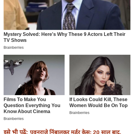
इ
म
ई
-
पे
प
र
मि
सा
ल
बे
मि
सा
ल
श
इसे भी पढ़ें:
पवनराजे निंबालकर मर्डर केस: 20 साल बाद,