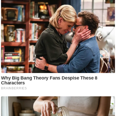
ष
ण
स
म
सा
म
यि
क
मा
तृ
भू
मि
स्तं
भ
ए
म
.