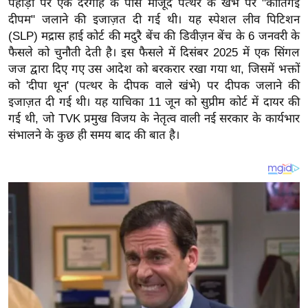
पहाड़ी पर एक दरगाह के पास मौजूद पत्थर के खंभे पर "कार्तिगई
य
दीपम" जलाने की इजाज़त दी गई थी। यह स्पेशल लीव पिटिशन
ब
(SLP) मद्रास हाई कोर्ट की मदुरै बेंच की डिवीज़न बेंच के 6 जनवरी के
ज
फैसले को चुनौती देती है। इस फैसले में दिसंबर 2025 में एक सिंगल
ट
जज द्वारा दिए गए उस आदेश को बरकरार रखा गया था, जिसमें भक्तों
खे
को 'दीपा थून' (पत्थर के दीपक वाले खंभे) पर दीपक जलाने की
ल
इजाज़त दी गई थी। यह याचिका 11 जून को सुप्रीम कोर्ट में दायर की
गई थी, जो TVK प्रमुख विजय के नेतृत्व वाली नई सरकार के कार्यभार
क्रि
संभालने के कुछ ही समय बाद की बात है।
के
ट
I
P
L
2
0
2
6
क्रा