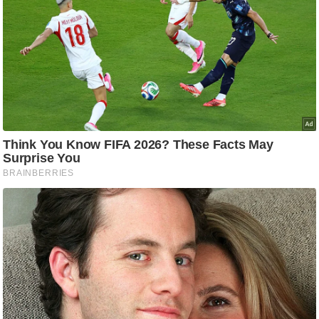
ति
ष
प्र
भु
म
हि
मा
/
ध
र्म
स्थ
ल
व्र
त
त्यो
हा
र