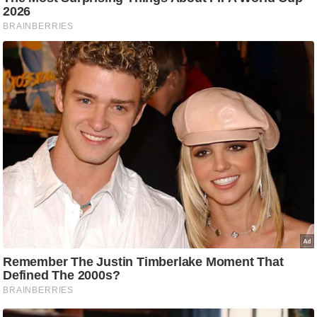
ट
ने
स
मं
त्रा
रि
ले
श
न
शि
प
रा
ज
नी
ति
वि
श्ले