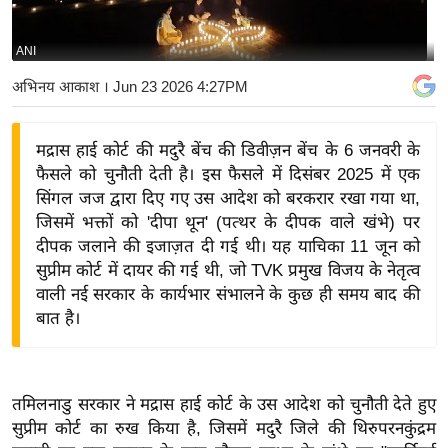
य
बि
ANI
ज़
अभिनय आकाश
। Jun 23 2026 4:27PM
ने
स
मद्रास हाई कोर्ट की मदुरै बेंच की डिवीज़न बेंच के 6 जनवरी के
उ
फैसले को चुनौती देती है। इस फैसले में दिसंबर 2025 में एक
द्यो
सिंगल जज द्वारा दिए गए उस आदेश को बरकरार रखा गया था,
ग
जिसमें भक्तों को 'दीपा थून' (पत्थर के दीपक वाले खंभे) पर
ज
दीपक जलाने की इजाज़त दी गई थी। यह याचिका 11 जून को
ग
सुप्रीम कोर्ट में दायर की गई थी, जो TVK प्रमुख विजय के नेतृत्व
त
वाली नई सरकार के कार्यभार संभालने के कुछ ही समय बाद की
बात है।
वि
शे
ष
ज्ञ
तमिलनाडु सरकार ने मद्रास हाई कोर्ट के उस आदेश को चुनौती देते हुए
रा
सुप्रीम कोर्ट का रुख किया है, जिसमें मदुरै जिले की थिरुपरनकुंद्रम