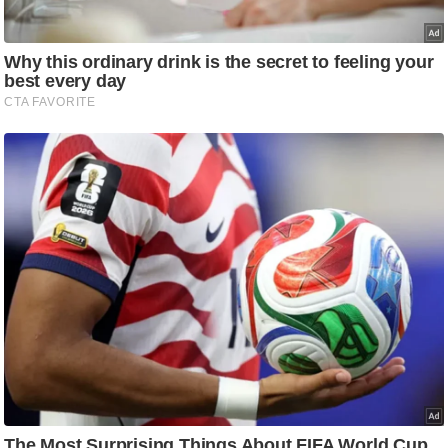
/
फै
श
न
घ
रे
लू
नु
स्खे
प
र्य
ट
न
स्थ
ल
फि