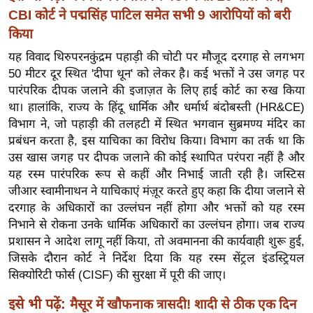
ख्सि
CBI कोर्ट ने पद्मसिंह पाटिल समेत सभी 9 आरोपियों को बरी
य
किया
त
यह विवाद थिरुपरनकुंद्रम पहाड़ी की चोटी पर मौजूद दरगाह से लगभग
यं
50 मीटर दूर स्थित 'दीपा थून' को लेकर है। कई भक्तों ने उस जगह पर
ग
पारंपरिक दीपक जलाने की इजाज़त के लिए हाई कोर्ट का रुख किया
इं
था। हालांकि, राज्य के हिंदू धार्मिक और धर्मार्थ बंदोबस्ती (HR&CE)
डि
विभाग ने, जो पहाड़ी की तलहटी में स्थित भगवान सुब्रमण्य मंदिर का
या
प्रबंधन करता है, इस याचिका का विरोध किया। विभाग का तर्क था कि
सा
उस खास जगह पर दीपक जलाने की कोई स्थापित परंपरा नहीं है और
यह रस्म पारंपरिक रूप से कहीं और निभाई जाती रही है। जस्टिस
हि
जीआर स्वामीनाथन ने याचिकाएं मंज़ूर करते हुए कहा कि दीया जलाने से
त्य
दरगाह के अधिकारों का उल्लंघन नहीं होगा और भक्तों को यह रस्म
ज
निभाने से रोकना उनके धार्मिक अधिकारों का उल्लंघन होगा। जब राज्य
ग
प्रशासन ने आदेश लागू नहीं किया, तो अवमानना ​​की कार्यवाही शुरू हुई,
त
जिसके दौरान कोर्ट ने निर्देश दिया कि यह रस्म सेंट्रल इंडस्ट्रियल
ऑ
सिक्योरिटी फोर्स (CISF) की सुरक्षा में पूरी की जाए।
टो
इसे भी पढ़ें:
मैसूर में खौफनाक त्रासदी! शादी से ठीक एक दिन
व