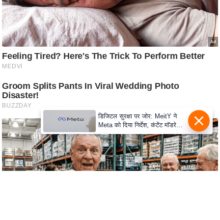
s
a
l
C
o
d
e
O
f
डिजिटल सुरक्षा पर जोर: MeitY ने
E
Meta को दिया निर्देश, कंटेंट मॉडरेशन
t
मजबूत करे
h
i
c
s
R
S