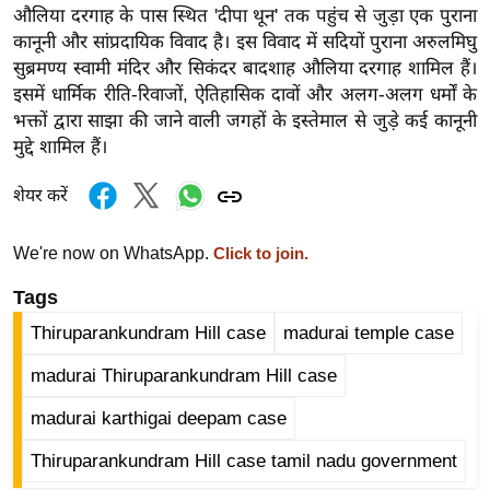
ड
औलिया दरगाह के पास स्थित 'दीपा थून' तक पहुंच से जुड़ा एक पुराना
हॉ
कानूनी और सांप्रदायिक विवाद है। इस विवाद में सदियों पुराना अरुलमिघु
ली
सुब्रमण्य स्वामी मंदिर और सिकंदर बादशाह औलिया दरगाह शामिल हैं।
वु
इसमें धार्मिक रीति-रिवाजों, ऐतिहासिक दावों और अलग-अलग धर्मों के
ड
भक्तों द्वारा साझा की जाने वाली जगहों के इस्तेमाल से जुड़े कई कानूनी
मुद्दे शामिल हैं।
फि
ल्म
शेयर करें
स
मी
We're now on WhatsApp.
Click to join.
क्षा
Tags
B
r
Thiruparankundram Hill case
madurai temple case
e
madurai Thiruparankundram Hill case
a
k
madurai karthigai deepam case
i
Thiruparankundram Hill case tamil nadu government
n