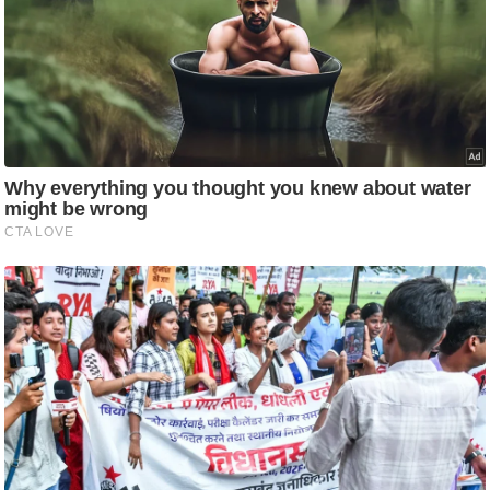
आ
र
.
आ
ई
.
चा
य
प
र
स
मी
क्षा
ध
र्म
ज्यो