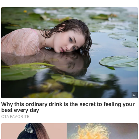
ट
ने
स
मं
त्रा
रि
ले
श
न
शि
प
रा
ज
नी
ति
वि
श्ले