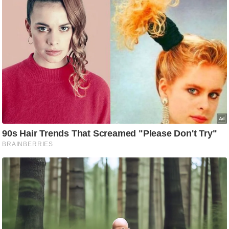
ष
ण
स
म
सा
म
यि
क
मा
तृ
भू
मि
स्तं
भ
ए
म
.