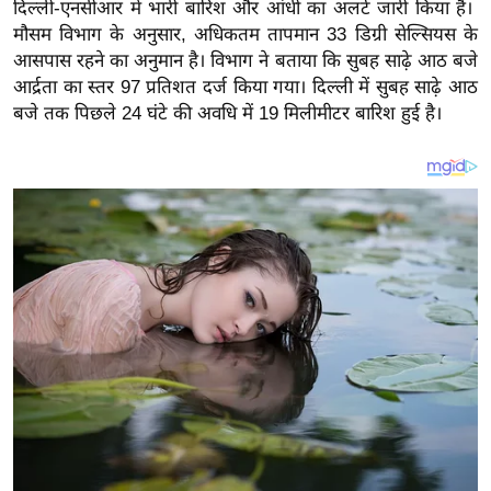
य
दिल्ली-एनसीआर में भारी बारिश और आंधी का अलर्ट जारी किया है।
मौसम विभाग के अनुसार, अधिकतम तापमान 33 डिग्री सेल्सियस के
ब
आसपास रहने का अनुमान है। विभाग ने बताया कि सुबह साढ़े आठ बजे
ज
आर्द्रता का स्तर 97 प्रतिशत दर्ज किया गया। दिल्ली में सुबह साढ़े आठ
ट
बजे तक पिछले 24 घंटे की अवधि में 19 मिलीमीटर बारिश हुई है।
खे
ल
क्रि
के
ट
I
P
L
2
0
2
6
क्रा