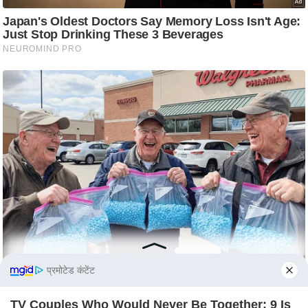
s
a
l
C
o
d
e
O
f
E
t
h
i
c
s
प्रमोटेड कंटेंट
R
S
TV Couples Who Would Never Be Together: 9 Is