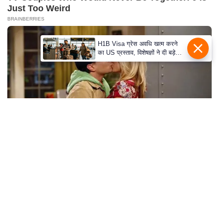
S
Just Too Weird
O
BRAINBERRIES
u
r
H1B Visa ग्रेस अवधि खत्म करने
का US प्रस्ताव, विशेषज्ञों ने दी बड़े
T
विस्थापन की चेतावनी
e
a
m
E
x
p
e
How Does "Darkest Hour" Spotted Secrets That
r
No One Knew?
t
BRAINBERRIES
P
a
n