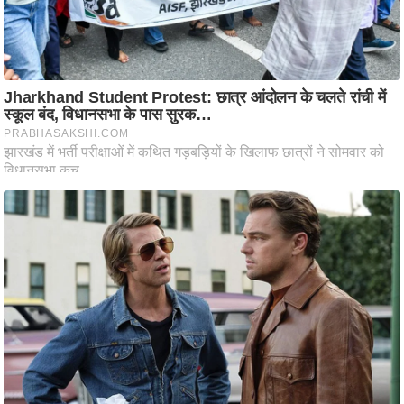
ति
ष
प्र
भु
म
हि
मा
/
ध
र्म
स्थ
ल
व्र
त
त्यो
हा
र