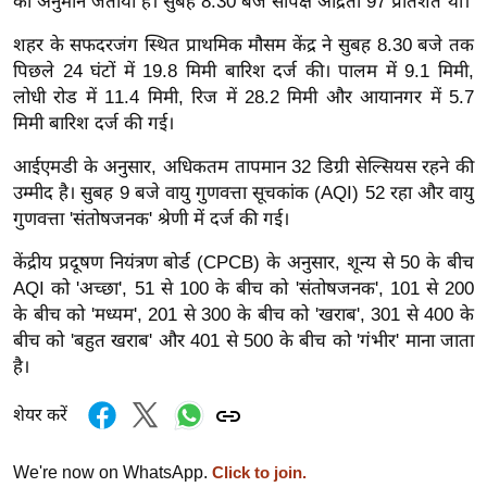
का अनुमान जताया है। सुबह 8.30 बजे सापेक्ष आर्द्रता 97 प्रतिशत थी।
g
N
शहर के सफदरजंग स्थित प्राथमिक मौसम केंद्र ने सुबह 8.30 बजे तक
e
पिछले 24 घंटों में 19.8 मिमी बारिश दर्ज की। पालम में 9.1 मिमी,
w
लोधी रोड में 11.4 मिमी, रिज में 28.2 मिमी और आयानगर में 5.7
s
मिमी बारिश दर्ज की गई।
ला
आईएमडी के अनुसार, अधिकतम तापमान 32 डिग्री सेल्सियस रहने की
इ
उम्मीद है। सुबह 9 बजे वायु गुणवत्ता सूचकांक (AQI) 52 रहा और वायु
फ
गुणवत्ता 'संतोषजनक' श्रेणी में दर्ज की गई।
स्टा
केंद्रीय प्रदूषण नियंत्रण बोर्ड (CPCB) के अनुसार, शून्य से 50 के बीच
इ
AQI को 'अच्छा', 51 से 100 के बीच को 'संतोषजनक', 101 से 200
ल
के बीच को 'मध्यम', 201 से 300 के बीच को 'खराब', 301 से 400 के
टे
बीच को 'बहुत खराब' और 401 से 500 के बीच को 'गंभीर' माना जाता
क्नॉ
है।
लॉ
जी
शेयर करें
ब्यू
We're now on WhatsApp.
Click to join.
टी