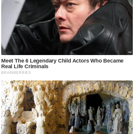
ट
ने
स
मं
त्रा
रि
ले
श
न
शि
प
रा
ज
नी
ति
वि
श्ले