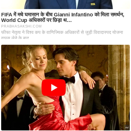
आ
र
.
आ
ई
.
चा
य
प
र
स
मी
क्षा
ध
र्म
ज्यो