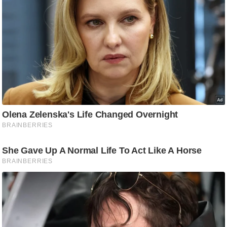
/
फै
श
न
घ
रे
लू
नु
स्खे
प
र्य
ट
न
स्थ
ल
फि