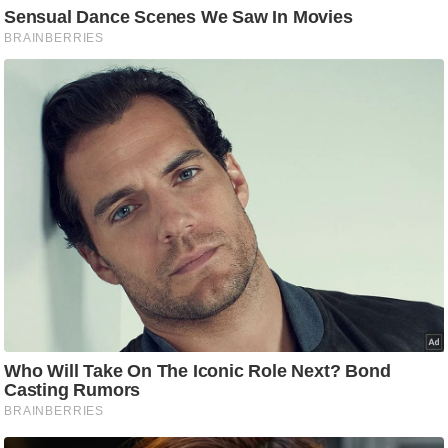
ति
ष
प्र
भु
म
हि
मा
/
ध
र्म
स्थ
ल
व्र
त
त्यो
हा
र