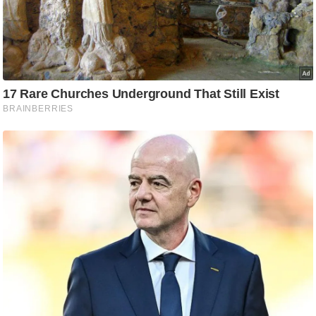
ष
ण
स
म
सा
म
यि
क
मा
तृ
भू
मि
स्तं
भ
ए
म
.