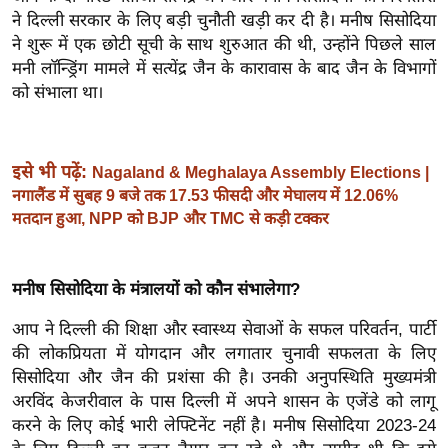
ख्सि
ने दिल्ली सरकार के लिए बड़ी चुनौती खड़ी कर दी है। मनीष सिसोदिया
य
ने शुरू में एक छोटी सूची के साथ शुरुआत की थी, उन्होंने पिछले साल
त
मनी लॉन्ड्रिंग मामले में सत्येंद्र जैन के कारावास के बाद जैन के विभागों
यं
को संभाला था।
ग
इं
डि
इसे भी पढ़ें:
Nagaland & Meghalaya Assembly Elections |
या
नगालैंड में सुबह 9 बजे तक 17.53 फीसदी और मेघालय में 12.06%
मतदान हुआ, NPP को BJP और TMC से कड़ी टक्कर
सा
हि
त्य
मनीष सिसोदिया के मंत्रालयों को कौन संभालेगा?
ज
ग
आप ने दिल्ली की शिक्षा और स्वास्थ्य सेवाओं के सफल परिवर्तन, पार्टी
की लोकप्रियता में योगदान और लगातार चुनावी सफलता के लिए
त
सिसोदिया और जैन की प्रशंसा की है। उनकी अनुपस्थिति मुख्यमंत्री
ऑ
अरविंद केजरीवाल के पास दिल्ली में अपने शासन के एजेंडे को लागू
टो
करने के लिए कोई भारी लेफ्टिनेंट नहीं है। मनीष सिसोदिया 2023-24
व