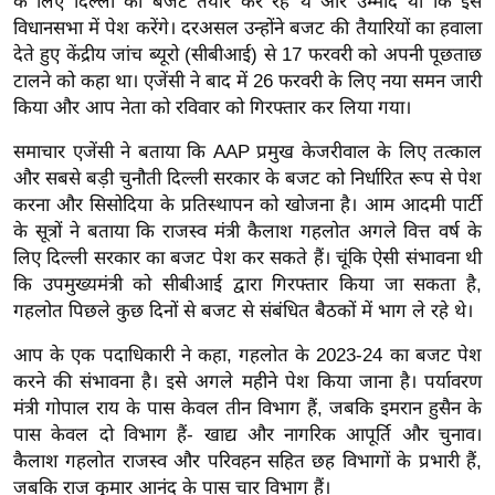
के लिए दिल्ली का बजट तैयार कर रहे थे और उम्मीद थी कि इसे
र्ल्ड
विधानसभा में पेश करेंगे। दरअसल उन्होंने बजट की तैयारियों का हवाला
न्यू
देते हुए केंद्रीय जांच ब्यूरो (सीबीआई) से 17 फरवरी को अपनी पूछताछ
ज
टालने को कहा था। एजेंसी ने बाद में 26 फरवरी के लिए नया समन जारी
किया और आप नेता को रविवार को गिरफ्तार कर लिया गया।
ब्री
फ
समाचार एजेंसी ने बताया कि AAP प्रमुख केजरीवाल के लिए तत्काल
म
और सबसे बड़ी चुनौती दिल्ली सरकार के बजट को निर्धारित रूप से पेश
नो
करना और सिसोदिया के प्रतिस्थापन को खोजना है। आम आदमी पार्टी
रं
के सूत्रों ने बताया कि राजस्व मंत्री कैलाश गहलोत अगले वित्त वर्ष के
लिए दिल्ली सरकार का बजट पेश कर सकते हैं। चूंकि ऐसी संभावना थी
ज
कि उपमुख्यमंत्री को सीबीआई द्वारा गिरफ्तार किया जा सकता है,
न
गहलोत पिछले कुछ दिनों से बजट से संबंधित बैठकों में भाग ले रहे थे।
ज
ग
आप के एक पदाधिकारी ने कहा, गहलोत के 2023-24 का बजट पेश
त
करने की संभावना है। इसे अगले महीने पेश किया जाना है। पर्यावरण
बॉ
मंत्री गोपाल राय के पास केवल तीन विभाग हैं, जबकि इमरान हुसैन के
पास केवल दो विभाग हैं- खाद्य और नागरिक आपूर्ति और चुनाव।
ली
कैलाश गहलोत राजस्व और परिवहन सहित छह विभागों के प्रभारी हैं,
वु
जबकि राज कुमार आनंद के पास चार विभाग हैं।