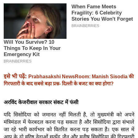
इ
म
ई
-
पे
प
र
मि
सा
इसे भी पढ़ें:
Prabhasakshi NewsRoom: Manish Sisodia की
ल
गिरफ्तारी के बाद सबसे बड़ा प्रश्न- दिल्ली के बजट का क्या होगा?
बे
अरविंद केजरीवाल सरकार संकट में फंसी
मि
सा
यदि सिसोदिया को जमानत नहीं मिलती है, तो मुख्यमंत्री को अपने
मंत्रिमंडल में फेरबदल करना पड़ सकता है और सिसोदिया द्वारा संभाले
ल
जा रहे भारी कार्यभार को वितरित करना पड़ सकता है। एक साल में
श
आप के दो वरिष्ठ नेताओं सत्येंद्र जैन और मनीष सिसोदिया की गिरफ्तारी