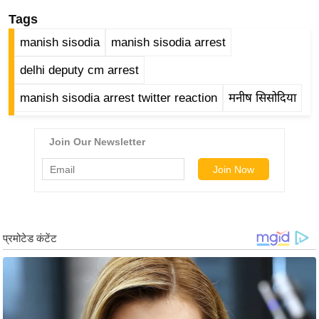
g
Tags
N
manish sisodia
manish sisodia arrest
e
w
delhi deputy cm arrest
s
manish sisodia arrest twitter reaction
मनीष सिसोदिया
ला
इ
फ
स्टा
इ
ल
टे
क्नॉ
लॉ
जी
ब्यू
टी