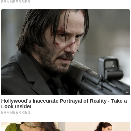
ट
ने
स
मं
त्रा
रि
ले
श
न
शि
प
रा
ज
नी
ति
वि
श्ले