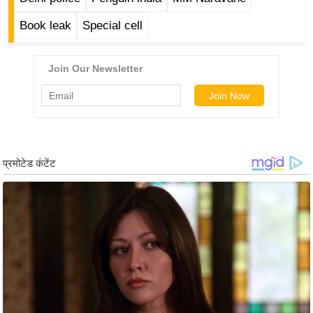
ड
हॉ
Book leak
Special cell
ली
वु
ड
फि
ल्म
स
मी
क्षा
B
r
e
a
k
i
n