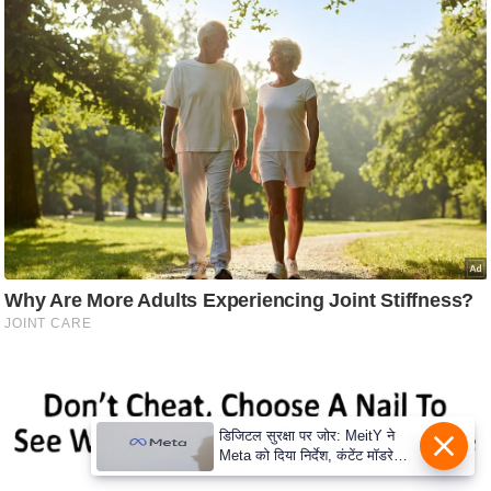
e
r
t
i
s
e
P
r
i
v
a
c
y
P
o
l
डिजिटल सुरक्षा पर जोर: MeitY ने
Meta को दिया निर्देश, कंटेंट मॉडरेशन
i
मजबूत करे