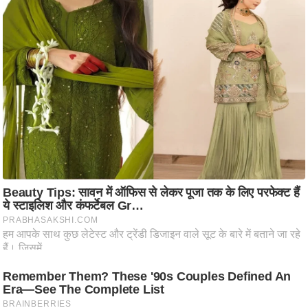
ष
ण
स
म
सा
म
यि
क
मा
तृ
भू
मि
स्तं
भ
ए
म
.