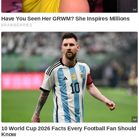
/
फै
श
न
घ
रे
लू
नु
स्खे
प
र्य
ट
न
स्थ
ल
फि