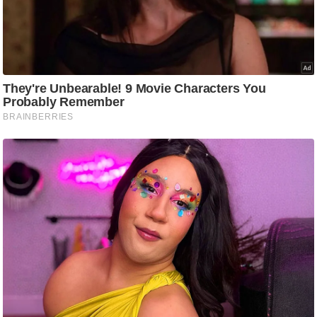
g
N
e
w
s
ला
इ
फ
स्टा
इ
ल
टे
क्नॉ
लॉ
जी
ब्यू
टी