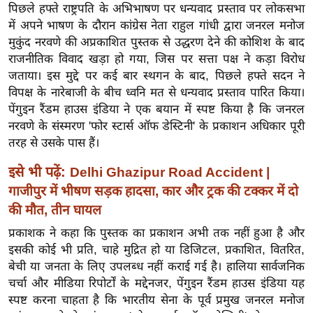
ख्सि
पिछले हफ्ते राष्ट्रपति के अभिभाषण पर धन्यवाद प्रस्ताव पर लोकसभा
य
में अपने भाषण के दौरान कांग्रेस नेता राहुल गांधी द्वारा जनरल मनोज
त
मुकुंद नरवणे की अप्रकाशित पुस्तक से उद्धरण देने की कोशिश के बाद
राजनीतिक विवाद खड़ा हो गया, जिस पर सत्ता पक्ष ने कड़ा विरोध
यं
जताया। इस मुद्दे पर कई बार स्थगन के बाद, पिछले हफ्ते सदन ने
ग
विपक्ष के नारेबाजी के बीच ध्वनि मत से धन्यवाद प्रस्ताव पारित किया।
इं
पेंगुइन रैंडम हाउस इंडिया ने एक बयान में स्पष्ट किया है कि जनरल
डि
नरवणे के संस्मरण 'फोर स्टार्स ऑफ डेस्टिनी' के प्रकाशन अधिकार पूरी
या
तरह से उसके पास हैं।
सा
इसे भी पढ़ें:
Delhi Ghazipur Road Accident |
हि
गाजीपुर में भीषण सड़क हादसा, कार और ट्रक की टक्कर में दो
त्य
की मौत, तीन घायल
ज
ग
प्रकाशक ने कहा कि पुस्तक का प्रकाशन अभी तक नहीं हुआ है और
त
इसकी कोई भी प्रति, चाहे मुद्रित हो या डिजिटल, प्रकाशित, वितरित,
बेची या जनता के लिए उपलब्ध नहीं कराई गई है। हालिया सार्वजनिक
ऑ
चर्चा और मीडिया रिपोर्टों के मद्देनजर, पेंगुइन रैंडम हाउस इंडिया यह
टो
स्पष्ट करना चाहता है कि भारतीय सेना के पूर्व प्रमुख जनरल मनोज
व