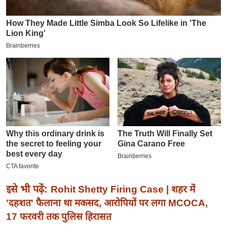
इ
म
ई
-
पे
प
र
मि
सा
ल
बे
मि
इसे भी पढ़ें:
सा
Rohit Shetty Firing Case | शहर में
ल
'दहशत' फैलाना था मकसद, आरोपियों पर लगा MCOCA,
17 फरवरी तक पुलिस हिरासत
श