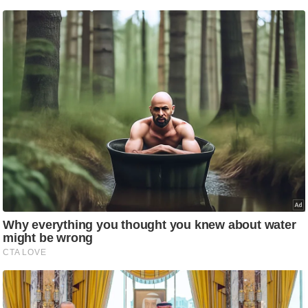
आ
र
.
आ
ई
.
चा
य
प
र
स
मी
क्षा
ध
र्म
ज्यो