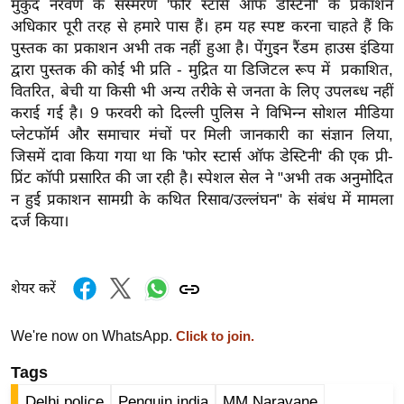
मुकुंद नरवणे के संस्मरण 'फोर स्टार्स ऑफ डेस्टिनी' के प्रकाशन
र्ल्ड
अधिकार पूरी तरह से हमारे पास हैं। हम यह स्पष्ट करना चाहते हैं कि
न्यू
पुस्तक का प्रकाशन अभी तक नहीं हुआ है। पेंगुइन रैंडम हाउस इंडिया
ज
द्वारा पुस्तक की कोई भी प्रति - मुद्रित या डिजिटल रूप में प्रकाशित,
ब्री
वितरित, बेची या किसी भी अन्य तरीके से जनता के लिए उपलब्ध नहीं
फ
कराई गई है। 9 फरवरी को दिल्ली पुलिस ने विभिन्न सोशल मीडिया
प्लेटफॉर्म और समाचार मंचों पर मिली जानकारी का संज्ञान लिया,
म
जिसमें दावा किया गया था कि 'फोर स्टार्स ऑफ डेस्टिनी' की एक प्री-
नो
प्रिंट कॉपी प्रसारित की जा रही है। स्पेशल सेल ने "अभी तक अनुमोदित
रं
न हुई प्रकाशन सामग्री के कथित रिसाव/उल्लंघन" के संबंध में मामला
ज
दर्ज किया।
न
ज
ग
शेयर करें
त
बॉ
We're now on WhatsApp.
Click to join.
ली
Tags
वु
Delhi police
Penguin india
MM Naravane