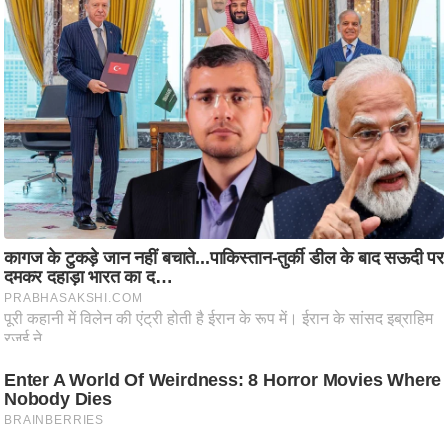
ति
ष
प्र
भु
म
हि
मा
/
ध
र्म
स्थ
ल
व्र
त
त्यो
हा
र