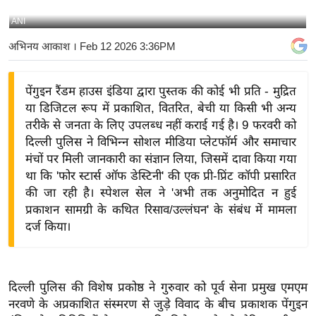
य
ANI
बि
अभिनय आकाश
। Feb 12 2026 3:36PM
ज़
ने
पेंगुइन रैंडम हाउस इंडिया द्वारा पुस्तक की कोई भी प्रति - मुद्रित
स
या डिजिटल रूप में प्रकाशित, वितरित, बेची या किसी भी अन्य
उ
तरीके से जनता के लिए उपलब्ध नहीं कराई गई है। 9 फरवरी को
द्यो
दिल्ली पुलिस ने विभिन्न सोशल मीडिया प्लेटफॉर्म और समाचार
ग
मंचों पर मिली जानकारी का संज्ञान लिया, जिसमें दावा किया गया
ज
था कि 'फोर स्टार्स ऑफ डेस्टिनी' की एक प्री-प्रिंट कॉपी प्रसारित
ग
की जा रही है। स्पेशल सेल ने 'अभी तक अनुमोदित न हुई
त
प्रकाशन सामग्री के कथित रिसाव/उल्लंघन' के संबंध में मामला
दर्ज किया।
वि
शे
ष
ज्ञ
दिल्ली पुलिस की विशेष प्रकोष्ठ ने गुरुवार को पूर्व सेना प्रमुख एमएम
रा
नरवणे के अप्रकाशित संस्मरण से जुड़े विवाद के बीच प्रकाशक पेंगुइन