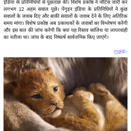
य
इंडिया के प्रतिनिधियों से पूछताछ की।
विशेष प्रकोष्ठ ने नोटिस जारी कर
लगभग 12 अहम सवाल पूछे। पेंगुइन इंडिया के प्रतिनिधियों ने कुछ
ब
सवालों के जवाब दिए और बाकी सवालों के जवाब देने के लिए अतिरिक्त
ज
समय मांगा। विशेष प्रकोष्ठ अब प्रकाशकों के जवाबों का विश्लेषण करेगी
ट
और इस बात की जांच करेगी कि क्या यह रिसाव साजिश या लापरवाही
खे
का नतीजा था। जांच के बाद निष्कर्ष सार्वजनिक किए जाएंगे।
ल
क्रि
के
ट
I
P
L
2
0
2
6
क्रा