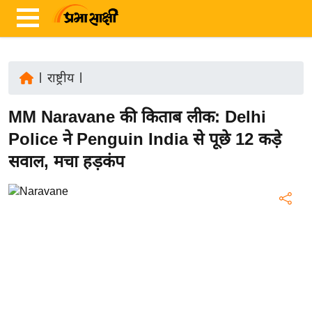
|
राष्ट्रीय
|
ता
MM Naravane की किताब लीक: Delhi
ज़ा
ख
Police ने Penguin India से पूछे 12 कड़े
ब
सवाल, मचा हड़कंप
र
रा
ष्ट्री
य
अं
त
र्रा
ष्ट्री