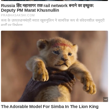
ति
ष
प्र
भु
म
हि
मा
/
ध
र्म
स्थ
ल
व्र
त
त्यो
हा
र