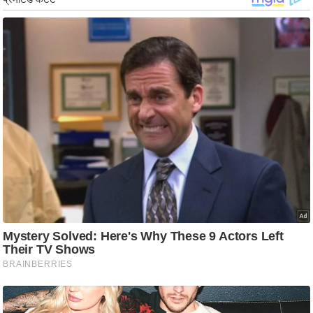
ड
हॉ
ली
वु
ड
फि
ल्म
स
मी
क्षा
B
r
e
a
k
i
n