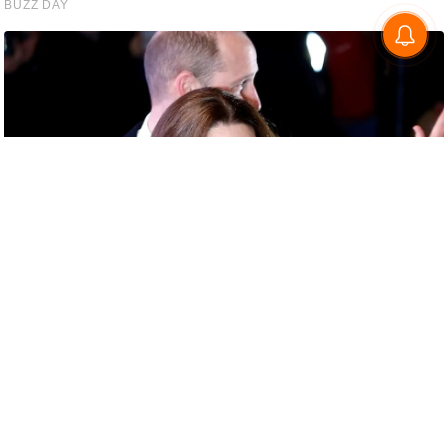
c
y
G
r
i
e
v
a
n
c
e
R
e
d
r
e
s