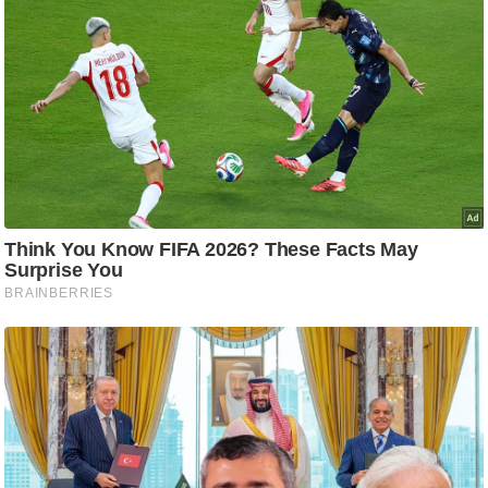
टो
वी
डि
यो
ऑ
डि
यो
इं
फ़ो
ग्रा
फ़ि
क
रा
ज्यों
से
श