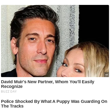
e
r
t
i
s
e
P
r
i
v
a
c
y
P
o
l
i