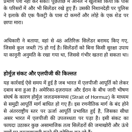
प्रमाण पेश नहीं कर सका। पूछताछ में अनिल ने खुलासा किया कि पास
ख्सि
के परिसरों में और भी सिलेंडर रखे हुए हैं। उसकी निशानदेही पर पुलिस
य
ने इलाके की एक फैक्ट्री के पास दो कमरों और लोहे के एक शेड पर
त
छापा मारा।
यं
ग
अधिकारी ने बताया, वहां से 48 अतिरिक्त सिलेंडर बरामद किए गए,
इं
जिससे कुल जब्ती 75 हो गई है। सिलेंडरों को बिना किसी सुरक्षा उपाय
डि
या कानूनी अनुमति के रखा गया था, जिससे गंभीर खतरा हो सकता था।
या
सा
होर्मुज़ संकट और एलपीजी की किल्लत
हि
त्य
यह कार्रवाई ऐसे समय में हुई है जब भारत में एलपीजी आपूर्ति को लेकर
ज
दबाव बना हुआ है। अमेरिका-इज़रायल और ईरान के बीच जारी भीषण
ग
संघर्ष के कारण होर्मुज़ जलडमरूमध्य (Strait of Hormuz) के माध्यम
से समुद्री आपूर्ति मार्ग बाधित हो गए हैं। इस रणनीतिक मार्ग के बंद होने
त
से अंतरराष्ट्रीय स्तर पर ऊर्जा आपूर्ति प्रभावित हुई है, जिसका सीधा
ऑ
असर भारत में एलपीजी की उपलब्धता पर पड़ा है। इसी संकट का
टो
फायदा उठाकर कुछ असामाजिक तत्व सिलेंडरों की जमाखोरी और ऊंचे
व