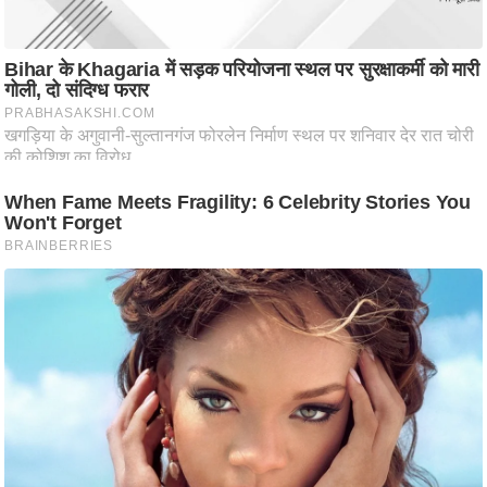
ष
ण
स
म
सा
म
यि
क
मा
तृ
भू
मि
स्तं
भ
ए
म
.