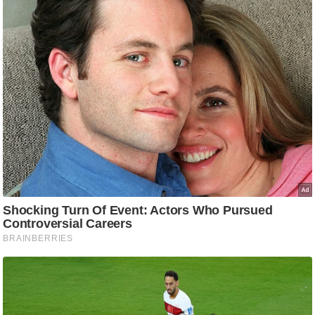
i
c
k
L
i
n
k
s
वि
धा
न
स
भा
चु
ना
व
फो