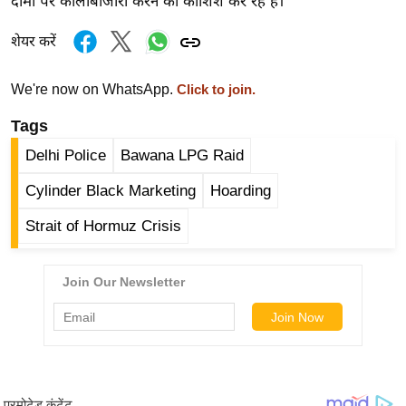
दामों पर कालाबाजारी करने की कोशिश कर रहे हैं।
र्ल्ड
शेयर करें
न्यू
ज
ब्री
We're now on WhatsApp.
Click to join.
फ
Tags
म
Delhi Police
Bawana LPG Raid
नो
रं
Cylinder Black Marketing
Hoarding
ज
Strait of Hormuz Crisis
न
ज
ग
त
बॉ
ली
वु