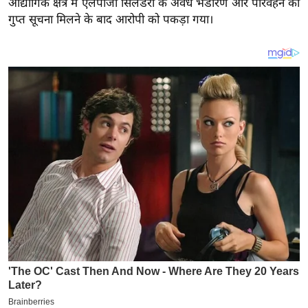
औद्योगिक क्षेत्र में एलपीजी सिलेंडरों के अवैध भंडारण और परिवहन की
य
गुप्त सूचना मिलने के बाद आरोपी को पकड़ा गया।
ब
ज
ट
खे
ल
क्रि
के
ट
I
P
L
2
0
2
6
क्रा