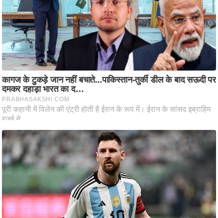
ह
रों
से
वे
ब
स्टो
री
का
र्टू
न
S
h
o
r
t
V
i