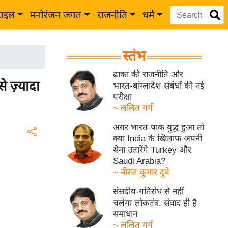
टाइल
मनोरंजन जगत
राजनीति
धर्म
स्तंभ
ढाका की राजनीति और
े ज़्यादा
भारत-बांग्लादेश संबंधों की नई
परीक्षा
~ ललित गर्ग
अगर भारत-पाक युद्ध हुआ तो
क्या India के खिलाफ अपनी
सेना उतारेंगे Turkey और
Saudi Arabia?
~ नीरज कुमार दुबे
संसदीय-गतिरोध से नहीं
चलेगा लोकतंत्र, संवाद ही है
समाधान
~ ललित गर्ग