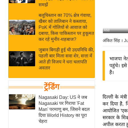
बजट
Hindi
समझें
खेल
News
बलूचिस्तान का 70% क्षेत्र गंवाया,
क्रिकेट
खैबर को तालिबान ने कब्जाया,
Hindi
IPL
PoK में गोलियों से आवाज को
ANI
दबाया, किस पाकिस्तान पर हुकूमत
Videos
2026
कर रहे मुनीर-शहबाज?
अंकित सिंह
। J
क्राइम
जुबान बिगड़ी हुई थी उदयनिधि की,
ई-पेपर
पहली बार मिला सवा शेर, सत्ता में
भाजपा नेत
मिसाल बेमिसाल
आते ही विजय ने धरा थलापति
पहुंचे। इ
अवतार
शख्सियत
है।
यंग इंडिया
ट्रेंडिंग
साहित्य जगत
ऑटो वर्ल्ड
दिल्ली के मंत
Nagasaki Day: US ने जब
Nagasaki पर गिराया 'Fat
कर दिया है, ज
न्यूज ब्रीफ
Man' परमाणु बम, जिसने बदल
आयोजित 'एक पेड
मनोरंजन जगत
दिया World History का पूरा
सरकार के शिक्
चेहरा
बॉलीवुड
अपील करता हूं