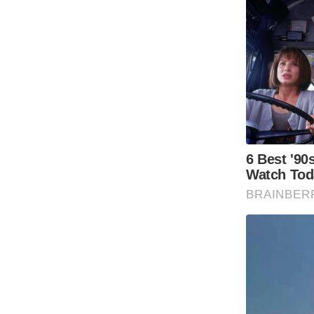
Code Of Ethics
RSS
Our Team
Expert Panel
Loksabhachunav
Android App