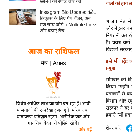
Wi-Fi की स्पीड और रेंज
वालों की हाय ल
स्तंभ
Instagram Bio Update: कंटेंट
एम.
क्रिएटर्स के लिए गेम चेंजर, अब
भाजपा नेता ने
आर.
एक साथ जोड़ें 5 Multiple Links
और बेहतर बना
और बढ़ाएं रीच
आई.
निगरानी कर र
चाय पर
है। प्रवेश वर
समीक्षा
पिछली सरकार 
आज का राशिफल
धर्म
इसे भी पढ़ें:
ज
मेष | Aries
ज्योतिष
प्रमुख
प्रभु
सोमवार को दिल्
महिमा/
लिया। उन्होंन
धर्मस्थल
पत्रकारों से 
व्रत
विभाग और स्कू
विशेष आर्थिक लाभ का योग बन रहा है। भावी
सरकार ने हर 
त्योहार
योजनाओं की रूपरेखाएं बनाएंगे। परिवार का
हमारी "माँ प्
वातावरण प्रतिकूल रहेगा। शारीरिक कष्ट और
राशिफल
मानसिक वेदना से पीडि़त रहेंगे।
विशेष
शेयर करें
और पढ़ें