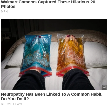
g
N
e
w
s
ला
इ
फ
स्टा
इ
ल
टे
क्नॉ
लॉ
जी
ब्यू
टी