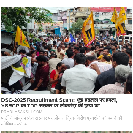
ट
ने
स
मं
त्रा
रि
ले
श
न
शि
प
रा
ज
नी
ति
वि
श्ले