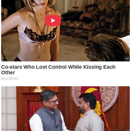
आ
र
.
आ
ई
.
चा
य
प
र
स
मी
क्षा
ध
र्म
ज्यो