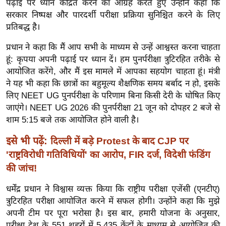
पढ़ाई पर ध्यान केंद्रित करने का आग्रह करते हुए उन्होंने कहा कि
ख्सि
सरकार निष्पक्ष और पारदर्शी परीक्षा प्रक्रिया सुनिश्चित करने के लिए
य
प्रतिबद्ध है।
त
यं
प्रधान ने कहा कि मैं आप सभी के माध्यम से उन्हें आश्वस्त करना चाहता
ग
हूं: कृपया अपनी पढ़ाई पर ध्यान दें। हम पुनर्परीक्षा त्रुटिरहित तरीके से
आयोजित करेंगे, और मैं इस मामले में आपका सहयोग चाहता हूं। मंत्री
इं
ने यह भी कहा कि छात्रों का बहुमूल्य शैक्षणिक समय बर्बाद न हो, इसके
डि
लिए NEET UG पुनर्परीक्षा के परिणाम बिना किसी देरी के घोषित किए
या
जाएंगे। NEET UG 2026 की पुनर्परीक्षा 21 जून को दोपहर 2 बजे से
सा
शाम 5:15 बजे तक आयोजित होने वाली है।
हि
त्य
इसे भी पढ़ें:
दिल्ली में बड़े Protest के बाद CJP पर
ज
'राष्ट्रविरोधी गतिविधियों' का आरोप, FIR दर्ज, विदेशी फंडिंग
ग
की जांच!
त
धर्मेंद्र प्रधान ने विश्वास व्यक्त किया कि राष्ट्रीय परीक्षा एजेंसी (एनटीए)
ऑ
त्रुटिरहित परीक्षा आयोजित करने में सफल होगी। उन्होंने कहा कि मुझे
टो
अपनी टीम पर पूरा भरोसा है। इस बार, हमारी योजना के अनुसार,
व
परीक्षा देश के 551 शहरों में 5,435 केंद्रों के माध्यम से आयोजित की