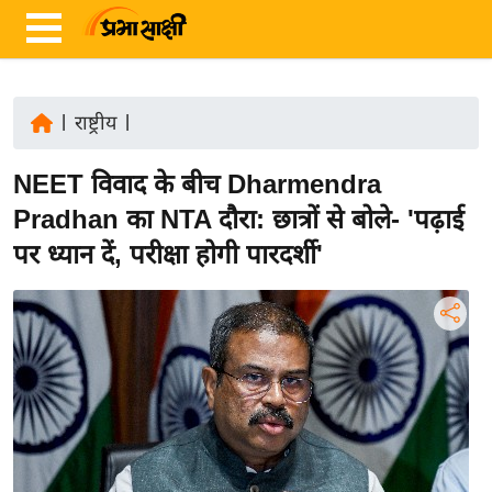
|
राष्ट्रीय
|
ता
NEET विवाद के बीच Dharmendra
ज़ा
ख
Pradhan का NTA दौरा: छात्रों से बोले- 'पढ़ाई
ब
पर ध्यान दें, परीक्षा होगी पारदर्शी'
र
रा
ष्ट्री
य
अं
त
र्रा
ष्ट्री