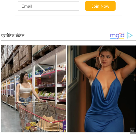
ड
हॉ
ली
वु
ड
फि
ल्म
स
मी
क्षा
B
r
e
a
k
i
n