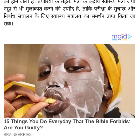
को होने वाली है। तैयारियों के तहत, मंत्री के केंद्रीय स्वास्थ्य मंत्री जेपी
य
नड्डा से भी मुलाकात करने की उम्मीद है, ताकि परीक्षा के सुचारू और
ब
निर्बाध संचालन के लिए स्वास्थ्य मंत्रालय का समर्थन प्राप्त किया जा
ज
सके।
ट
खे
ल
क्रि
के
ट
I
P
L
2
0
2
6
क्रा