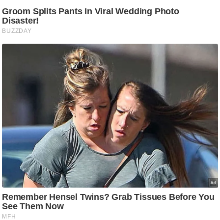
/
फै
श
न
घ
रे
लू
नु
स्खे
प
र्य
ट
न
स्थ
ल
फि