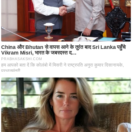
ति
ष
प्र
भु
म
हि
मा
/
ध
र्म
स्थ
ल
व्र
त
त्यो
हा
र