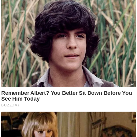
ष
ण
स
म
सा
म
यि
क
मा
तृ
भू
मि
स्तं
भ
ए
म
.