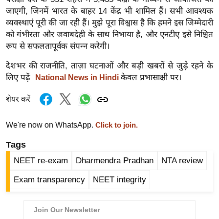
र्ल्ड
जाएगी, जिनमें भारत के बाहर 14 केंद्र भी शामिल हैं। सभी आवश्यक
व्यवस्थाएं पूरी की जा रही हैं। मुझे पूरा विश्वास है कि हमने इस जिम्मेदारी
न्यू
को गंभीरता और जवाबदेही के साथ निभाया है, और एनटीए इसे निश्चित
ज
रूप से सफलतापूर्वक संपन्न करेगी।
ब्री
फ
देशभर की राजनीति, ताज़ा घटनाओं और बड़ी खबरों से जुड़े रहने के
म
लिए पढ़ें
केवल प्रभासाक्षी पर।
National News in Hindi
नो
शेयर करें
रं
ज
We're now on WhatsApp.
Click to join.
न
ज
Tags
ग
NEET re-exam
Dharmendra Pradhan
NTA review
त
Exam transparency
NEET integrity
बॉ
ली
वु