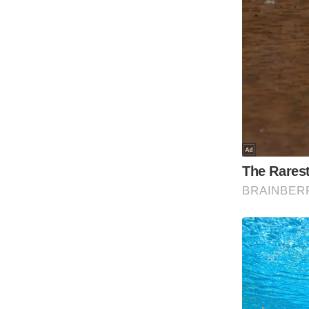
Code Of Ethics
RSS
Our Team
Expert Panel
Loksabhachunav
Android App