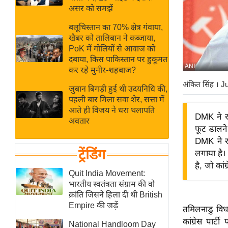
बजट
Hindi
असर को समझें
खेल
News
बलूचिस्तान का 70% क्षेत्र गंवाया,
क्रिकेट
खैबर को तालिबान ने कब्जाया,
Hindi
IPL
PoK में गोलियों से आवाज को
दबाया, किस पाकिस्तान पर हुकूमत
Videos
2026
ANI
कर रहे मुनीर-शहबाज?
क्राइम
अंकित सिंह
। J
जुबान बिगड़ी हुई थी उदयनिधि की,
ई-पेपर
पहली बार मिला सवा शेर, सत्ता में
मिसाल बेमिसाल
आते ही विजय ने धरा थलापति
DMK ने र
अवतार
शख्सियत
फूट डालने 
यंग इंडिया
DMK ने र
ट्रेंडिंग
लगाया है।
साहित्य जगत
है, जो कां
ऑटो वर्ल्ड
Quit India Movement:
भारतीय स्वतंत्रता संग्राम की वो
न्यूज ब्रीफ
क्रांति जिसने हिला दी थी British
मनोरंजन जगत
Empire की जड़ें
तमिलनाडु विधा
बॉलीवुड
कांग्रेस पार
National Handloom Day