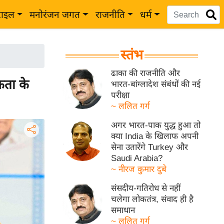
टाइल
मनोरंजन जगत
राजनीति
धर्म
स्तंभ
ढाका की राजनीति और
ता के
भारत-बांग्लादेश संबंधों की नई
परीक्षा
~ ललित गर्ग
अगर भारत-पाक युद्ध हुआ तो
क्या India के खिलाफ अपनी
सेना उतारेंगे Turkey और
Saudi Arabia?
~ नीरज कुमार दुबे
संसदीय-गतिरोध से नहीं
चलेगा लोकतंत्र, संवाद ही है
समाधान
~ ललित गर्ग