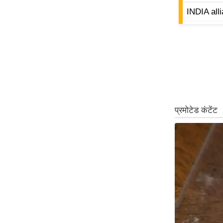
ऑडियो
INDIA all
इंफ़ोग्राफ़िक
राज्यों से
शहरों से
वेब स्टोरी
कार्टून
Short
Videos
iOS App
About us
Contact Editor
Advertise
Privacy Policy
Grievance
Redressal