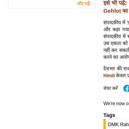
विश्लेषण
इसे भी पढ़ें:
और पढ़ें
Gehlot का 
ट्रेंडिंग
संपादकीय में 
Q
और कहा गया क
u
संपादकीय में 
i
उस एकता को कम
c
नहीं कर सकत
k
करने का आरोप
L
i
देशभर की राज
n
केवल प
Hindi
k
शेयर करें
s
विधानसभा
We're now 
चुनाव
Tags
फोटो
DMK Rahu
वीडियो