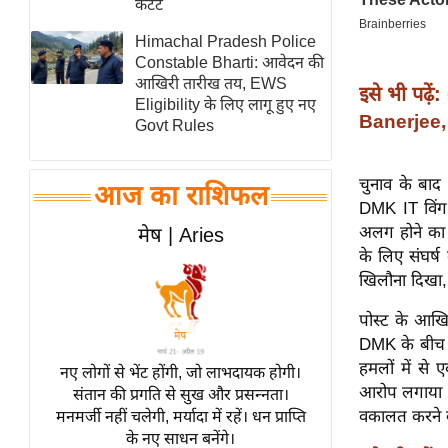
कंटेंट
स्तंभ
Himachal Pradesh Police
एम.
Constable Bharti: आवेदन की
आर.
आखिरी तारीख तय, EWS
इसे भी पढ़ें:
Eligibility के लिए लागू हुए नए
आई.
Banerjee, T
Govt Rules
चाय पर
समीक्षा
चुनाव के बाद 
आज का राशिफल
धर्म
DMK IT विंग 
ज्योतिष
अलग होने का ज
मेष | Aries
के लिए संघर्ष
प्रभु
खिलौना दिखा, 
महिमा/
धर्मस्थल
पोस्ट के आखिर
व्रत
DMK के बीच म
त्योहार
हमलों में से 
नए लोगों से भेंट होंगी, जो लाभदायक होगी।
आरोप लगाया ग
संतान की प्रगति से सुख और प्रसन्नता।
राशिफल
वकालत करने के
मनमर्जी नहीं चलेगी, मर्यादा में रहें। धन प्राप्ति
विशेष
के नए साधन बनेंगे।