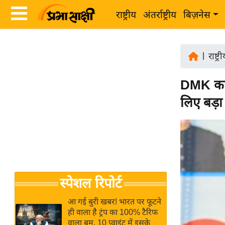
राष्ट्रीय
अंतर्राष्ट्रीय
बिज़नेस
Latest
ता
News
|
राष्ट्र
ज़ा
in
ख
DMK का 
Hindi
ब
लिए बड़ा
र
Hindi
राष्ट्रीय
News
अंतर्राष्ट्रीय
Live
बिज़नेस
उद्योग
Breaking
स्पेशल रिपोर्ट
जगत
News in
विशेषज्ञ
Hindi
आ गई बुरी खबर! भारत पर फूटने
राय
ही वाला है ट्रंप का 100% टैरिफ
वाला बम, 10 प्वाइंट में इसके