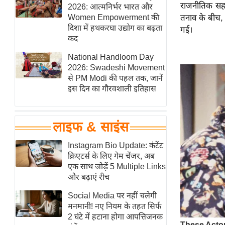
राजनीतिक सहयो
हॉलीवुड
2026: आत्मनिर्भर भारत और
Women Empowerment की
तनाव के बीच,
फिल्म समीक्षा
दिशा में हथकरघा उद्योग का बढ़ता
गई।
Breaking
कद
News
National Handloom Day
लाइफस्टाइल
2026: Swadeshi Movement
से PM Modi की पहल तक, जानें
टेक्नॉलॉजी
इस दिन का गौरवशाली इतिहास
ब्यूटी/फैशन
घरेलू नुस्खे
लाइफ & साइंस
पर्यटन स्थल
फिटनेस मंत्रा
Instagram Bio Update: कंटेंट
क्रिएटर्स के लिए गेम चेंजर, अब
रिलेशनशिप
एक साथ जोड़ें 5 Multiple Links
राजनीति
और बढ़ाएं रीच
विश्लेषण
Social Media पर नहीं चलेगी
समसामयिक
मनमानी! नए नियम के तहत सिर्फ
2 घंटे में हटाना होगा आपत्तिजनक
मातृभूमि