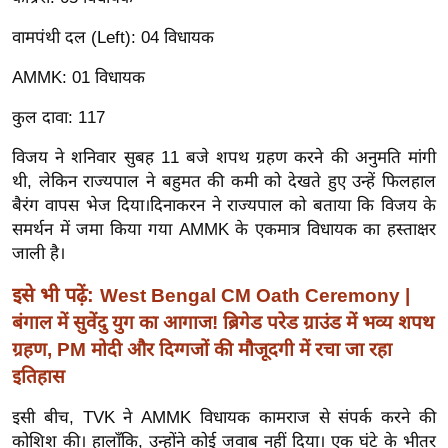
ख्सि
य
वामपंथी दल (Left): 04 विधायक
त
AMMK: 01 विधायक
यं
ग
कुल दावा: 117
इं
विजय ने शनिवार सुबह 11 बजे शपथ ग्रहण करने की अनुमति मांगी
डि
थी, लेकिन राज्यपाल ने बहुमत की कमी को देखते हुए उन्हें फिलहाल
या
बैरंग वापस भेज दिया।
दिनाकरन ने राज्यपाल को बताया कि विजय के
सा
समर्थन में जमा किया गया AMMK के एकमात्र विधायक का हस्ताक्षर
हि
जाली है।
त्य
इसे भी पढ़ें:
West Bengal CM Oath Ceremony |
ज
बंगाल में सुवेंदु युग का आगाज! ब्रिगेड परेड ग्राउंड में भव्य शपथ
ग
ग्रहण, PM मोदी और दिग्गजों की मौजूदगी में रचा जा रहा
त
इतिहास
ऑ
टो
इसी बीच, TVK ने AMMK विधायक कामराज से संपर्क करने की
व
कोशिश की। हालाँकि, उन्होंने कोई जवाब नहीं दिया।
एक घंटे के भीतर