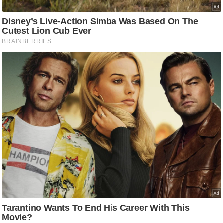
ति
ष
प्र
भु
म
हि
मा
/
ध
र्म
स्थ
ल
व्र
त
त्यो
हा
र