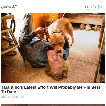
g
N
e
w
s
ला
इ
फ
स्टा
इ
ल
टे
क्नॉ
लॉ
जी
ब्यू
टी