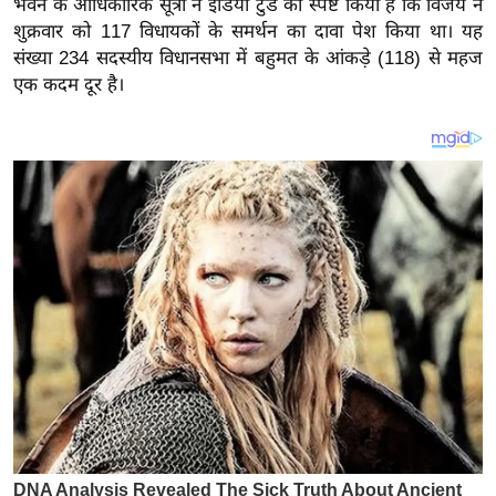
भवन के आधिकारिक सूत्रों ने इंडिया टुडे को स्पष्ट किया है कि विजय ने
य
शुक्रवार को 117 विधायकों के समर्थन का दावा पेश किया था। यह
ब
संख्या 234 सदस्यीय विधानसभा में बहुमत के आंकड़े (118) से महज
ज
एक कदम दूर है।
ट
खे
ल
क्रि
के
ट
I
P
L
2
0
2
6
क्रा