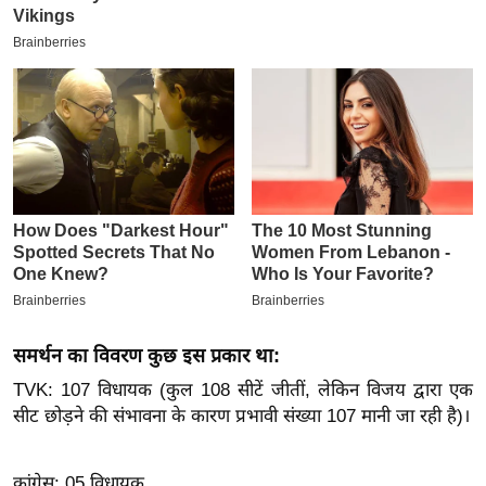
इ
म
ई
-
पे
प
र
मि
सा
ल
बे
समर्थन का विवरण कुछ इस प्रकार था:
मि
TVK: 107 विधायक (कुल 108 सीटें जीतीं, लेकिन विजय द्वारा एक
सा
सीट छोड़ने की संभावना के कारण प्रभावी संख्या 107 मानी जा रही है)।
ल
श
कांग्रेस: 05 विधायक