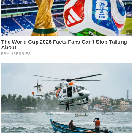
ष
ण
स
म
सा
म
यि
क
मा
तृ
भू
मि
स्तं
भ
ए
म
.