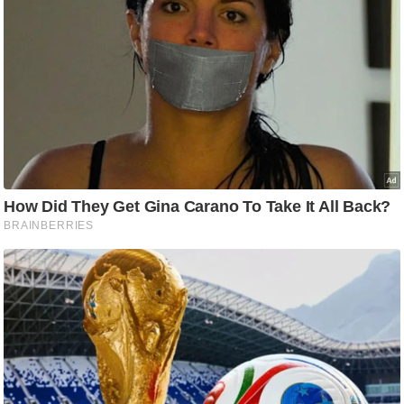
ट
ने
स
मं
त्रा
रि
ले
श
न
शि
प
रा
ज
नी
ति
वि
श्ले