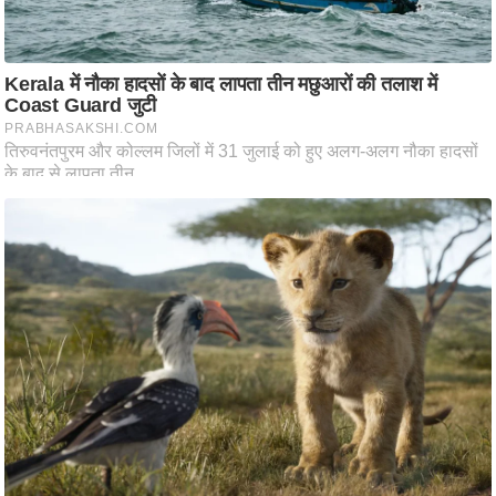
आ
र
.
आ
ई
.
चा
य
प
र
स
मी
क्षा
ध
र्म
ज्यो