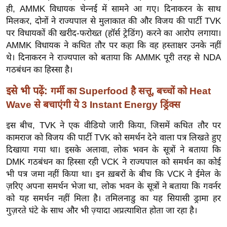
र्ल्ड
ही, AMMK विधायक चेन्नई में सामने आ गए। दिनाकरन के साथ
मिलकर, दोनों ने राज्यपाल से मुलाकात की और विजय की पार्टी TVK
न्यू
पर विधायकों की खरीद-फरोख्त (हॉर्स ट्रेडिंग) करने का आरोप लगाया।
ज
AMMK विधायक ने कथित तौर पर कहा कि वह हस्ताक्षर उनके नहीं
ब्री
थे। दिनाकरन ने राज्यपाल को बताया कि AMMK पूरी तरह से NDA
फ
गठबंधन का हिस्सा है।
म
इसे भी पढ़ें:
गर्मी का Superfood है सत्तू, बच्चों को Heat
नो
Wave से बचाएंगी ये 3 Instant Energy ड्रिंक्स
रं
ज
इस बीच, TVK ने एक वीडियो जारी किया, जिसमें कथित तौर पर
न
कामराज को विजय की पार्टी TVK को समर्थन देने वाला पत्र लिखते हुए
ज
दिखाया गया था।
इसके अलावा, लोक भवन के सूत्रों ने बताया कि
ग
DMK गठबंधन का हिस्सा रही VCK ने राज्यपाल को समर्थन का कोई
त
भी पत्र जमा नहीं किया था। इन ख़बरों के बीच कि VCK ने ईमेल के
ज़रिए अपना समर्थन भेजा था, लोक भवन के सूत्रों ने बताया कि गवर्नर
बॉ
को यह समर्थन नहीं मिला है। तमिलनाडु का यह सियासी ड्रामा हर
ली
गुज़रते घंटे के साथ और भी ज़्यादा अप्रत्याशित होता जा रहा है।
वु