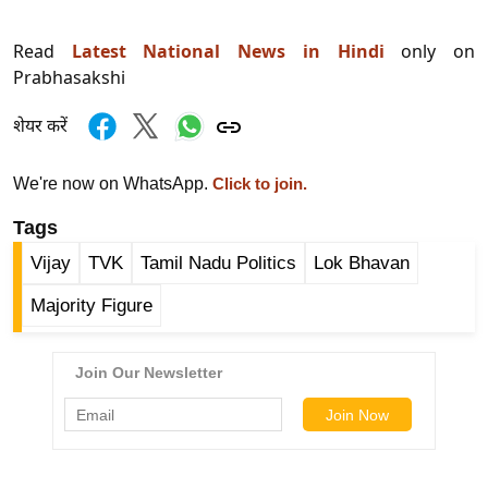
ड
हॉ
Read
Latest National News in Hindi
only on
ली
Prabhasakshi
वु
ड
शेयर करें
फि
ल्म
We're now on WhatsApp.
Click to join.
स
Tags
मी
Vijay
TVK
Tamil Nadu Politics
Lok Bhavan
क्षा
B
Majority Figure
r
e
a
k
i
n