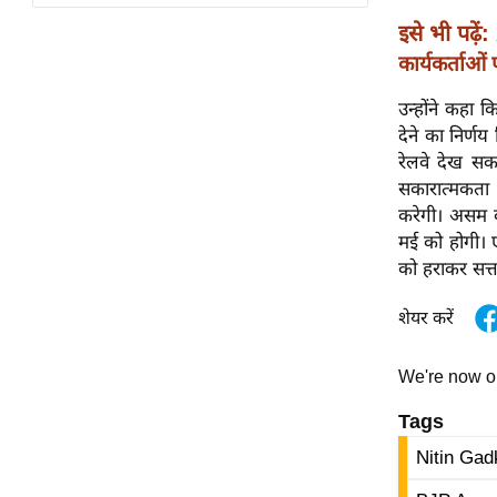
विश्लेषण
इसे भी पढ़ें:
ट्रेंडिंग
कार्यकर्ताओं
Q
उन्होंने कहा क
u
देने का निर्ण
i
रेलवे देख सकत
c
सकारात्मकता 
k
करेगी। असम क
L
मई को होगी। ए
i
को हराकर सत्त
n
k
शेयर करें
s
We're now 
विधानसभा
चुनाव
Tags
फोटो
Nitin Gad
वीडियो