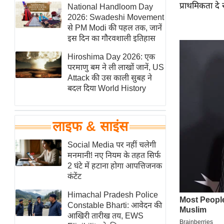
प्राथमिकता दे र
हॉलीवुड
National Handloom Day
2026: Swadeshi Movement
फिल्म समीक्षा
से PM Modi की पहल तक, जानें
Breaking
इस दिन का गौरवशाली इतिहास
News
Hiroshima Day 2026: एक
लाइफस्टाइल
परमाणु बम ने ली लाखों जानें, US
Attack की उस काली सुबह ने
टेक्नॉलॉजी
बदल दिया World History
ब्यूटी/फैशन
घरेलू नुस्खे
लाइफ & साइंस
पर्यटन स्थल
फिटनेस मंत्रा
Social Media पर नहीं चलेगी
मनमानी! नए नियम के तहत सिर्फ
रिलेशनशिप
2 घंटे में हटाना होगा आपत्तिजनक
राजनीति
कंटेंट
विश्लेषण
Himachal Pradesh Police
समसामयिक
Constable Bharti: आवेदन की
आखिरी तारीख तय, EWS
मातृभूमि