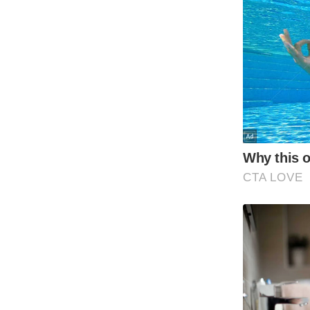
Code Of Ethics
RSS
Our Team
Expert Panel
Loksabhachunav
Android App