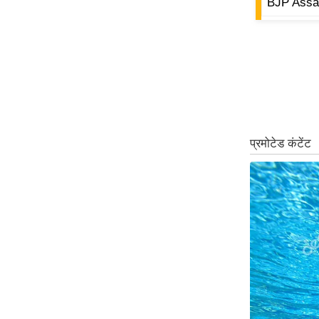
BJP Ass
ऑडियो
इंफ़ोग्राफ़िक
राज्यों से
शहरों से
वेब स्टोरी
कार्टून
Short
Videos
iOS App
About us
Contact Editor
Advertise
Privacy Policy
Grievance
Redressal