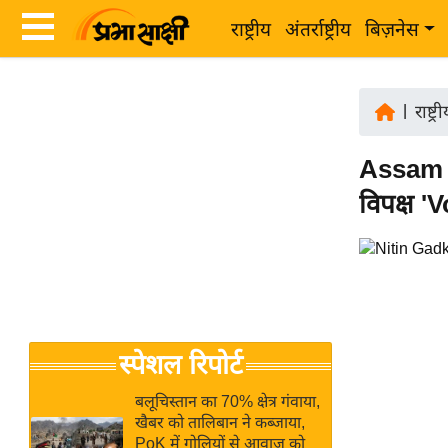
राष्ट्रीय
अंतर्राष्ट्रीय
बिज़नेस
Latest
ता
News
|
राष्ट्र
ज़ा
in
ख
Assam मे
Hindi
ब
विपक्ष '
र
Hindi
राष्ट्रीय
News
अंतर्राष्ट्रीय
Live
बिज़नेस
उद्योग
Breaking
स्पेशल रिपोर्ट
जगत
News in
विशेषज्ञ
Hindi
बलूचिस्तान का 70% क्षेत्र गंवाया,
राय
खैबर को तालिबान ने कब्जाया,
PoK में गोलियों से आवाज को