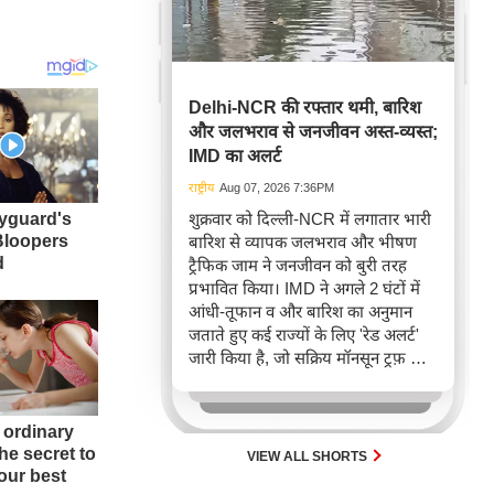
Delhi-NCR की रफ्तार थमी, बारिश
और जलभराव से जनजीवन अस्त-व्यस्त;
IMD का अलर्ट
राष्ट्रीय
Aug 07, 2026 7:36PM
शुक्रवार को दिल्ली-NCR में लगातार भारी
बारिश से व्यापक जलभराव और भीषण
ट्रैफिक जाम ने जनजीवन को बुरी तरह
प्रभावित किया। IMD ने अगले 2 घंटों में
आंधी-तूफान व और बारिश का अनुमान
जताते हुए कई राज्यों के लिए 'रेड अलर्ट'
जारी किया है, जो सक्रिय मॉनसून ट्रफ़ और
चक्रवाती हवाओं के घेरे का परिणाम है,
जिससे यातायात बाधित होने के साथ-साथ
सफदरजंग अस्पताल में भी जलभराव की
स्थिति बनी।
VIEW ALL SHORTS