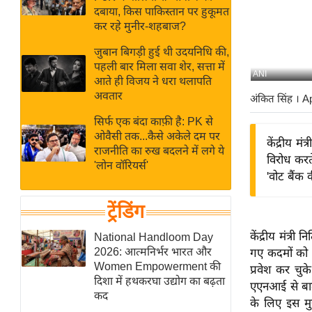
बजट
Hindi
दबाया, किस पाकिस्तान पर हुकूमत
खेल
News
कर रहे मुनीर-शहबाज?
क्रिकेट
जुबान बिगड़ी हुई थी उदयनिधि की,
Hindi
IPL
पहली बार मिला सवा शेर, सत्ता में
ANI
आते ही विजय ने धरा थलापति
Videos
2026
अवतार
अंकित सिंह
। A
क्राइम
सिर्फ एक बंदा काफ़ी है: PK से
ई-पेपर
ओवैसी तक...कैसे अकेले दम पर
केंद्रीय म
मिसाल बेमिसाल
राजनीति का रुख बदलने में लगे ये
विरोध करते
'लोन वॉरियर्स'
शख्सियत
'वोट बैंक 
यंग इंडिया
ट्रेंडिंग
साहित्य जगत
ऑटो वर्ल्ड
केंद्रीय मंत्
National Handloom Day
2026: आत्मनिर्भर भारत और
गए कदमों को मु
न्यूज ब्रीफ
Women Empowerment की
प्रवेश कर चुक
मनोरंजन जगत
दिशा में हथकरघा उद्योग का बढ़ता
एएनआई से बात
कद
बॉलीवुड
के लिए इस मुद