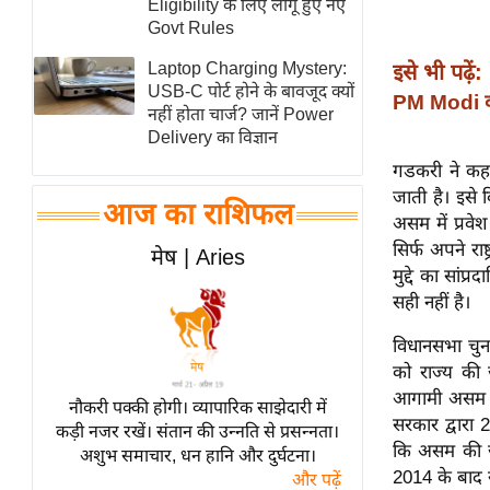
Eligibility के लिए लागू हुए नए
स्तंभ
Govt Rules
एम.
Laptop Charging Mystery:
इसे भी पढ़ें:
आर.
USB-C पोर्ट होने के बावजूद क्यों
PM Modi का
नहीं होता चार्ज? जानें Power
आई.
Delivery का विज्ञान
चाय पर
गडकरी ने कहा 
समीक्षा
जाती है। इसे क
आज का राशिफल
धर्म
असम में प्रवे
ज्योतिष
सिर्फ अपने राष
मेष | Aries
मुद्दे का सांप्
प्रभु
सही नहीं है।
महिमा/
धर्मस्थल
विधानसभा चुना
को राज्य की 
व्रत
आगामी असम विध
त्योहार
नौकरी पक्की होगी। व्यापारिक साझेदारी में
सरकार द्वारा 
कड़ी नजर रखें। संतान की उन्नति से प्रसन्नता।
राशिफल
कि असम की ज
अशुभ समाचार, धन हानि और दुर्घटना।
विशेष
2014 के बाद 
और पढ़ें