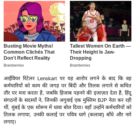
इ
म
ई
-
पे
प
र
मि
सा
आईवियर रिटेलर Lenskart पर यह आरोप लगने के बाद कि वह
ल
कर्मचारियों को काम की जगह पर बिंदी और तिलक लगाने से कथित
तौर पर मना करता है, जबकि हिजाब पहनने की इजाज़त देता है, हिंदू
बे
संगठनों के सदस्यों ने, जिनकी अगुवाई एक मुस्लिम BJP नेता कर रही
मि
थीं, मुंबई के एक शोरूम में धावा बोल दिया। वहाँ उन्होंने कर्मचारियों को
सा
तिलक लगाया, उनकी कलाई पर पवित्र धागे (कलावा) बाँधे और नारे
ल
लगाए।
श