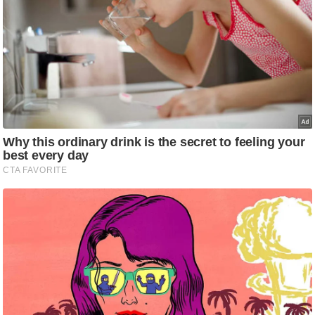
ष
ण
स
म
सा
म
यि
क
मा
तृ
भू
मि
स्तं
भ
ए
म
.