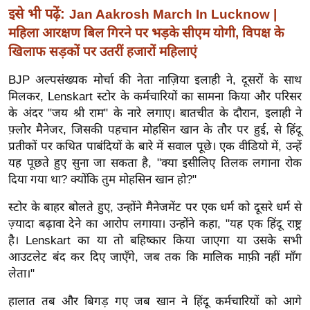
ख्सि
इसे भी पढ़ें:
Jan Aakrosh March In Lucknow |
य
महिला आरक्षण बिल गिरने पर भड़के सीएम योगी, विपक्ष के
त
खिलाफ सड़कों पर उतरीं हजारों महिलाएं
यं
BJP अल्पसंख्यक मोर्चा की नेता नाज़िया इलाही ने, दूसरों के साथ
ग
मिलकर, Lenskart स्टोर के कर्मचारियों का सामना किया और परिसर
इं
के अंदर "जय श्री राम" के नारे लगाए। बातचीत के दौरान, इलाही ने
डि
फ़्लोर मैनेजर, जिसकी पहचान मोहसिन खान के तौर पर हुई, से हिंदू
या
प्रतीकों पर कथित पाबंदियों के बारे में सवाल पूछे। एक वीडियो में, उन्हें
सा
यह पूछते हुए सुना जा सकता है, "क्या इसीलिए तिलक लगाना रोक
हि
दिया गया था? क्योंकि तुम मोहसिन खान हो?"
त्य
स्टोर के बाहर बोलते हुए, उन्होंने मैनेजमेंट पर एक धर्म को दूसरे धर्म से
ज
ज़्यादा बढ़ावा देने का आरोप लगाया। उन्होंने कहा, "यह एक हिंदू राष्ट्र
ग
है। Lenskart का या तो बहिष्कार किया जाएगा या उसके सभी
त
आउटलेट बंद कर दिए जाएँगे, जब तक कि मालिक माफ़ी नहीं माँग
ऑ
लेता।"
टो
हालात तब और बिगड़ गए जब खान ने हिंदू कर्मचारियों को आगे
व