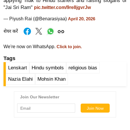
applying Tilak to Hindu staffers and raising slogans of
g
"Jai Sri Ram"
pic.twitter.com/9re8jgvrJw
N
e
— Piyush Rai (@Benarasiyaa)
April 20, 2026
w
शेयर करें
s
ला
We're now on WhatsApp.
Click to join.
इ
फ
Tags
स्टा
Lenskart
Hindu symbols
religious bias
इ
Nazia Elahi
Mohsin Khan
ल
टे
क्नॉ
लॉ
जी
ब्यू
टी