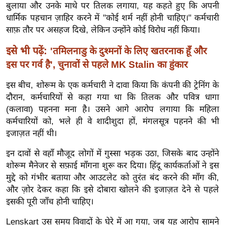
बुलाया और उनके माथे पर तिलक लगाया, यह कहते हुए कि अपनी
र्ल्ड
धार्मिक पहचान ज़ाहिर करने में "कोई शर्म नहीं होनी चाहिए।" कर्मचारी
न्यू
साफ़ तौर पर असहज दिखे, लेकिन उन्होंने कोई विरोध नहीं किया।
ज
ब्री
इसे भी पढ़ें:
'तमिलनाडु के दुश्मनों के लिए खतरनाक हूँ और
फ
इस पर गर्व है', चुनावों से पहले MK Stalin का हुंकार
म
इस बीच, शोरूम के एक कर्मचारी ने दावा किया कि कंपनी की ट्रेनिंग के
नो
दौरान, कर्मचारियों से कहा गया था कि तिलक और पवित्र धागा
रं
(कलावा) पहनना मना है। उसने आगे आरोप लगाया कि महिला
ज
कर्मचारियों को, भले ही वे शादीशुदा हों, मंगलसूत्र पहनने की भी
न
इजाज़त नहीं थी।
ज
इन दावों से वहाँ मौजूद लोगों में गुस्सा भड़क उठा, जिसके बाद उन्होंने
ग
शोरूम मैनेजर से सफ़ाई माँगना शुरू कर दिया। हिंदू कार्यकर्ताओं ने इस
त
मुद्दे को गंभीर बताया और आउटलेट को तुरंत बंद करने की माँग की,
बॉ
और ज़ोर देकर कहा कि इसे दोबारा खोलने की इजाज़त देने से पहले
ली
इसकी पूरी जाँच होनी चाहिए।
वु
Lenskart उस समय विवादों के घेरे में आ गया, जब यह आरोप सामने