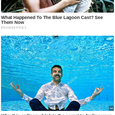
ति
ष
प्र
भु
म
हि
मा
/
ध
र्म
स्थ
ल
व्र
त
त्यो
हा
र