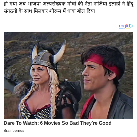
य
हो गया जब भाजपा अल्पसंख्यक मोर्चा की नेता नाज़िया इलाही ने हिंदू
ब
संगठनों के साथ मिलकर शोरूम में धावा बोल दिया।
ज
ट
खे
ल
क्रि
के
ट
I
P
L
2
0
2
6
क्रा