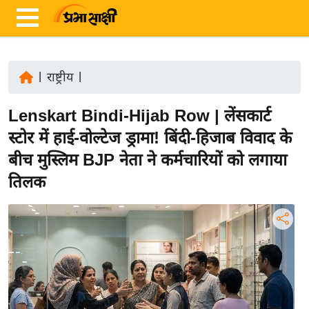
|
राष्ट्रीय
|
ता
Lenskart Bindi-Hijab Row | लेंसकार्ट
ज़ा
ख
स्टोर में हाई-वोल्टेज ड्रामा! बिंदी-हिजाब विवाद के
ब
बीच मुस्लिम BJP नेता ने कर्मचारियों को लगाया
र
तिलक
रा
ष्ट्री
य
अं
त
र्रा
ष्ट्री