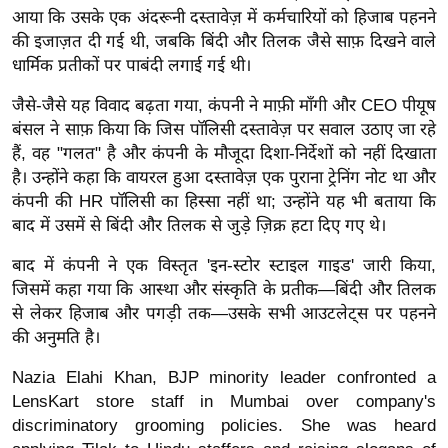
ड
आया कि उसके एक अंदरूनी दस्तावेज़ में कर्मचारियों को हिजाब पहनने
हॉ
की इजाज़त दी गई थी, जबकि बिंदी और तिलक जैसे साफ़ दिखने वाले
ली
धार्मिक प्रतीकों पर पाबंदी लगाई गई थी।
वु
जैसे-जैसे यह विवाद बढ़ता गया, कंपनी ने माफ़ी माँगी और CEO पीयूष
ड
बंसल ने साफ़ किया कि जिस पॉलिसी दस्तावेज़ पर सवाल उठाए जा रहे
फि
हैं, वह "गलत" है और कंपनी के मौजूदा दिशा-निर्देशों को नहीं दिखाता
ल्म
है। उन्होंने कहा कि वायरल हुआ दस्तावेज़ एक पुराना ट्रेनिंग नोट था और
स
कंपनी की HR पॉलिसी का हिस्सा नहीं था; उन्होंने यह भी बताया कि
मी
बाद में उसमें से बिंदी और तिलक से जुड़े ज़िक्र हटा दिए गए थे।
क्षा
बाद में कंपनी ने एक विस्तृत 'इन-स्टोर स्टाइल गाइड' जारी किया,
B
जिसमें कहा गया कि आस्था और संस्कृति के प्रतीक—बिंदी और तिलक
r
से लेकर हिजाब और पगड़ी तक—उसके सभी आउटलेट्स पर पहनने
e
की अनुमति है।
a
Nazia Elahi Khan, BJP minority leader confronted a
k
LensKart store staff in Mumbai over company's
i
discriminatory grooming policies. She was heard
n