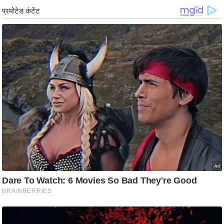
/
फै
श
न
घ
रे
लू
नु
स्खे
प
र्य
ट
न
स्थ
ल
फि