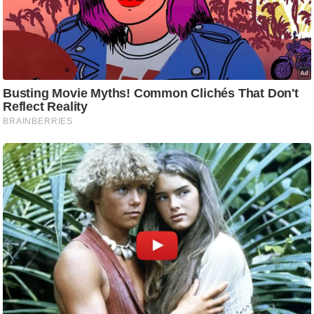
आ
र
.
आ
ई
.
चा
य
प
र
स
मी
क्षा
ध
र्म
ज्यो