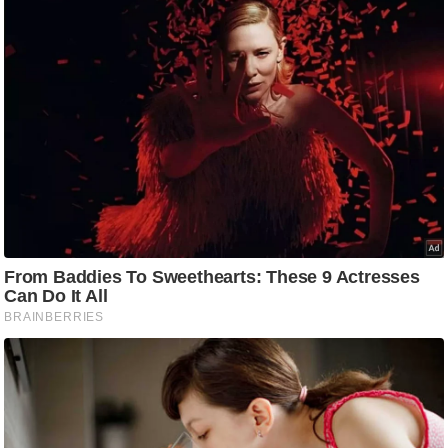
ट
ने
स
मं
त्रा
रि
ले
श
न
शि
प
रा
ज
नी
ति
वि
श्ले