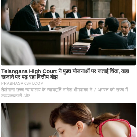
ति
ष
प्र
भु
म
हि
मा
/
ध
र्म
स्थ
ल
व्र
त
त्यो
हा
र