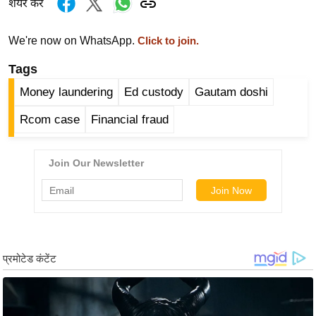
शेयर करें
g
N
We're now on WhatsApp.
Click to join.
e
w
Tags
s
Money laundering
Ed custody
Gautam doshi
ला
इ
Rcom case
Financial fraud
फ
स्टा
इ
ल
टे
क्नॉ
लॉ
जी
ब्यू
टी