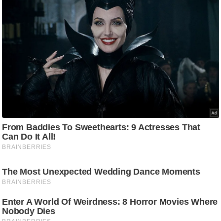
/
फै
श
न
घ
रे
लू
नु
स्खे
प
र्य
ट
न
स्थ
ल
फि