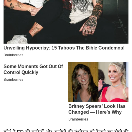
इ
म
ई
-
पे
प
र
मि
सा
ल
बे
मि
सा
ल
श