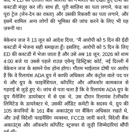
कोर्ट ने ED की दलीलों और आरोपों की गंभीरता को देखते हुए दोषी की
ख्सि
कस्टडी मंज़ूर कर ली। साथ ही, पूरी साज़िश का पता लगाने, फंड का
य
पूरा ट्रेल (लेन-देन का रास्ता) और उसकी रिकवरी का पता लगाने, और
त
इसमें शामिल अन्य लोगों की भूमिका की जांच करने के लिए भी यह
यं
ज़रूरी था।
ग
वेकेशन जज ने 13 जून को आदेश दिया, "मैं आरोपी को 5 दिन की ईडी
इं
कस्टडी में भेजना सही समझता हूँ। इसलिए, आरोपी को 5 दिन के लिए
डि
ED की कस्टडी में भेजा जाता है और उसे अब 18 जून, 2026 को शाम
या
4:00 बजे या उससे पहले राउज़ एवेन्यू डिस्ट्रिक्ट कोर्ट, नई दिल्ली में
सा
वेकेशन जज के सामने पेश होना होगा। गौतम भाईलाल दोषी पर आरोप
हि
है कि वे रिलायंस ADA ग्रुप में काफी अधिकार और कंट्रोल वाले पद पर
त्य
थे और ग्रुप के फाइनेंशियल, कॉर्पोरेट और ऑफशोर कामकाज से
ज
गहराई से जुड़े हुए थे। जांच से पता चला है कि वे रिलायंस ADA ग्रुप के
ग्रुप मैनेजिंग डायरेक्टर में से एक थे, उस दौरान रिलायंस टेलीकॉम
ग
लिमिटेड के डायरेक्टर थे, उसकी ऑडिट कमेटी के सदस्य थे, ग्रुप की
त
105 कंपनियों के 161 बैंक अकाउंट्स पर बैंकिंग अधिकार रखते थे,
ऑ
और उन्हें विदेशी फाइनेंसिंग व्यवस्था, FCCB जारी करने, विदेशी बैंक
टो
अकाउंट्स और ऑफशोर कॉर्पोरेट स्ट्रक्चर से जुड़ी जिम्मेदारियां सौंपी
व