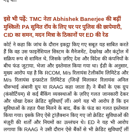
गई थीं।
र्ल्ड
न्यू
इसे भी पढ़ें:
TMC नेता Abhishek Banerjee की बढ़ीं
ज
मुश्किलें! PA सुमित रॉय के लिए घर पर पुलिस की छापेमारी,
ब्री
CID का समन, मदन मित्रा के ठिकानों पर ED की रेड
फ
कोर्ट ने कहा कि जांच के दौरान इकट्ठा किए गए सबूत यह साबित करते
म
हैं कि वह उस फाइनेंशियल सिस्टम के मैनेजमेंट, देखरेख और कंट्रोल में
नो
सक्रिय रूप से शामिल थे, जिसके ज़रिए देश और विदेश की कंपनियों के
रं
बीच फंड जुटाया, भेजा और इस्तेमाल किया गया था। ईडी के अनुसार,
ज
मुख्य आरोप यह है कि RCOM, M/s रिलायंस टेलीकॉम लिमिटेड और
न
M/s रिलायंस इन्फ्राटेल लिमिटेड (जिन्हें मिलाकर रिलायंस अनिल
ज
धीरूभाई अंबानी ग्रुप या RAAG कहा जाता है) ने बैंकों के एक ग्रुप
ग
(कंसोर्टियम) से कई बैंकिंग व्यवस्थाओं के ज़रिए गलत जानकारी देकर
त
और धोखा देकर क्रेडिट सुविधाएँ लीं। आगे यह भी आरोप है कि इन
सुविधाओं के तहत पैसा मिलने के बाद, बैंक के फंड का गलत इस्तेमाल
बॉ
किया गया। इसके लिए ऐसे ट्रांज़ैक्शन किए गए जो क्रेडिट सुविधाओं की
ली
मंज़ूरी की शर्तों और नियमों का उल्लंघन थे। ED ने यह भी आरोप
वु
लगाया कि RAAG ने उसी दौरान ऐसे बैंकों से भी क्रेडिट सुविधाएँ लीं