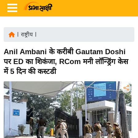
|
राष्ट्रीय
|
ता
Anil Ambani के करीबी Gautam Doshi
ज़ा
ख
पर ED का शिकंजा, RCom मनी लॉन्ड्रिंग केस
ब
में 5 दिन की कस्टडी
र
रा
ष्ट्री
य
अं
त
र्रा
ष्ट्री