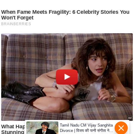
C
o
n
t
a
c
t
E
d
i
t
o
r
A
d
Tamil Nadu CM Vijay Sanghita
v
Divorce | विजय की पत्नी संगीता ने