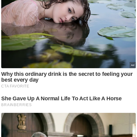
आ
र
.
आ
ई
.
चा
य
प
र
स
मी
क्षा
ध
र्म
ज्यो