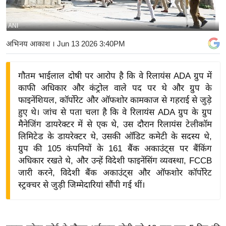
य
बि
ANI
ज़
अभिनय आकाश
। Jun 13 2026 3:40PM
ने
स
गौतम भाईलाल दोषी पर आरोप है कि वे रिलायंस ADA ग्रुप में
उ
काफी अधिकार और कंट्रोल वाले पद पर थे और ग्रुप के
द्यो
फाइनेंशियल, कॉर्पोरेट और ऑफशोर कामकाज से गहराई से जुड़े
ग
हुए थे। जांच से पता चला है कि वे रिलायंस ADA ग्रुप के ग्रुप
ज
मैनेजिंग डायरेक्टर में से एक थे, उस दौरान रिलायंस टेलीकॉम
ग
लिमिटेड के डायरेक्टर थे, उसकी ऑडिट कमेटी के सदस्य थे,
त
ग्रुप की 105 कंपनियों के 161 बैंक अकाउंट्स पर बैंकिंग
अधिकार रखते थे, और उन्हें विदेशी फाइनेंसिंग व्यवस्था, FCCB
वि
जारी करने, विदेशी बैंक अकाउंट्स और ऑफशोर कॉर्पोरेट
शे
स्ट्रक्चर से जुड़ी जिम्मेदारियां सौंपी गई थीं।
ष
ज्ञ
रा