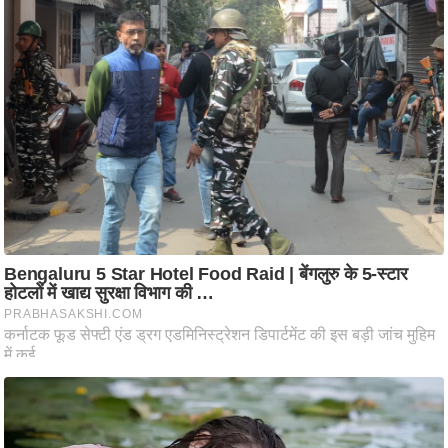
ष
ण
स
म
सा
म
यि
क
मा
तृ
भू
मि
स्तं
भ
ए
म
.