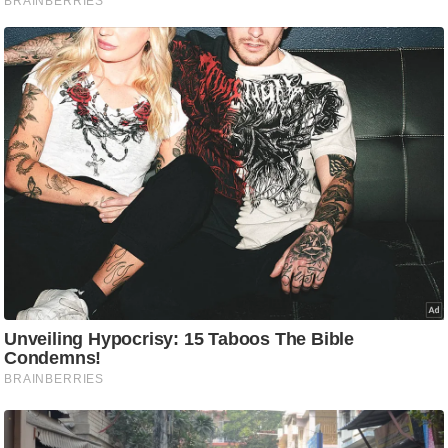
ट
ने
स
मं
त्रा
रि
ले
श
न
शि
प
रा
ज
नी
ति
वि
श्ले