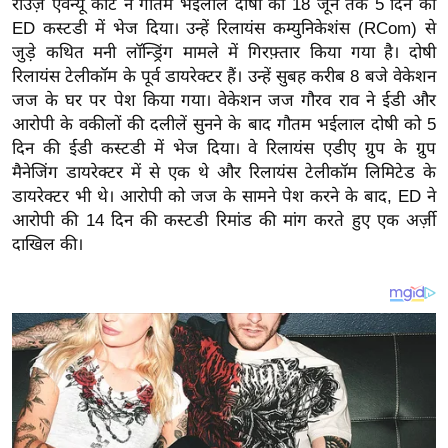
राउज़ एवेन्यू कोर्ट ने गौतम भईलाल दोषी को 18 जून तक 5 दिन की
य
ED कस्टडी में भेज दिया। उन्हें रिलायंस कम्युनिकेशंस (RCom) से
ब
जुड़े कथित मनी लॉन्ड्रिंग मामले में गिरफ़्तार किया गया है। दोषी
ज
रिलायंस टेलीकॉम के पूर्व डायरेक्टर हैं। उन्हें सुबह करीब 8 बजे वेकेशन
ट
जज के घर पर पेश किया गया। वेकेशन जज गौरव राव ने ईडी और
खे
आरोपी के वकीलों की दलीलें सुनने के बाद गौतम भईलाल दोषी को 5
ल
दिन की ईडी कस्टडी में भेज दिया। वे रिलायंस एडीए ग्रुप के ग्रुप
मैनेजिंग डायरेक्टर में से एक थे और रिलायंस टेलीकॉम लिमिटेड के
क्रि
डायरेक्टर भी थे। आरोपी को जज के सामने पेश करने के बाद, ED ने
के
आरोपी की 14 दिन की कस्टडी रिमांड की मांग करते हुए एक अर्ज़ी
ट
दाखिल की।
I
P
L
2
0
2
6
क्रा