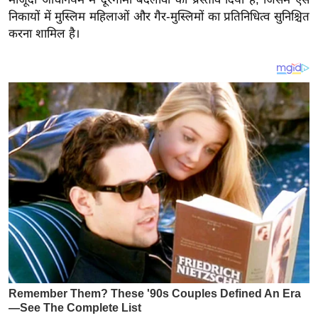
य
निकायों में मुस्लिम महिलाओं और गैर-मुस्लिमों का प्रतिनिधित्व सुनिश्चित
ब
करना शामिल है।
ज
ट
खे
ल
क्रि
के
ट
I
P
L
2
0
2
6
क्रा