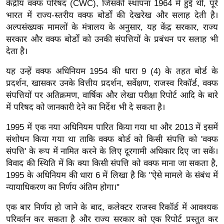
केंद्रीय वक्फ परिषद (CWC), जिसकी स्थापना 1964 में हुई थी, पूरे
र्ल्ड
भारत में राज्य-स्तरीय वक्फ बोर्डों की देखरेख और सलाह देती है।
न्यू
अल्पसंख्यक मामलों के मंत्रालय के अनुसार, यह केंद्र सरकार, राज्य
ज
सरकार और वक्फ बोर्डों को उनकी संपत्तियों के प्रबंधन पर सलाह भी
ब्री
देता है।
फ
यह उन्हें वक्फ अधिनियम 1954 की धारा 9 (4) के तहत बोर्ड के
म
प्रदर्शन, खासकर उनके वित्तीय प्रदर्शन, सर्वेक्षण, राजस्व रिकॉर्ड, वक्फ
नो
संपत्तियों पर अतिक्रमण, वार्षिक और लेखा परीक्षा रिपोर्ट आदि के बारे
रं
में परिषद को जानकारी देने का निर्देश भी दे सकता है।
ज
1995 में एक नया अधिनियम पारित किया गया था और 2013 में इसमें
न
संशोधन किया गया था ताकि वक्फ बोर्ड को किसी संपत्ति को 'वक्फ
ज
संपत्ति' के रूप में नामित करने के लिए दूरगामी अधिकार दिए जा सकें।
ग
विवाद की स्थिति में कि क्या किसी संपत्ति को वक्फ माना जा सकता है,
त
1995 के अधिनियम की धारा 6 में लिखा है कि "ऐसे मामले के संबंध में
बॉ
न्यायाधिकरण का निर्णय अंतिम होगा।"
ली
एक बार निर्णय हो जाने के बाद, कलेक्टर राजस्व रिकॉर्ड में आवश्यक
वु
परिवर्तन कर सकता है और राज्य सरकार को एक रिपोर्ट प्रस्तुत कर