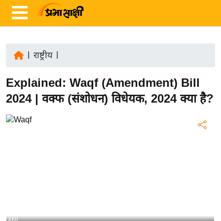
|
राष्ट्रीय
|
ता
Explained: Waqf (Amendment) Bill
ज़ा
ख
2024 | वक्फ (संशोधन) विधेयक, 2024 क्या है?
ब
र
रा
ष्ट्री
य
अं
त
र्रा
ष्ट्री
ANI