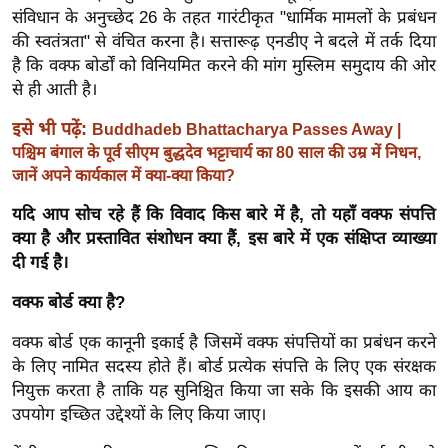
ख्सि
संविधान के अनुच्छेद 26 के तहत गारंटीकृत "धार्मिक मामलों के प्रबंधन
य
की स्वतंत्रता" से वंचित करना है। सत्तारूढ़ एनडीए ने बदले में तर्क दिया
त
है कि वक्फ बोर्डों को विनियमित करने की मांग मुस्लिम समुदाय की ओर
से ही आती है।
यं
ग
इसे भी पढ़ें:
Buddhadeb Bhattacharya Passes Away |
इं
पश्चिम बंगाल के पूर्व सीएम बुद्धदेव भट्टाचार्य का 80 साल की उम्र में निधन,
डि
जानें अपने कार्यकाल में क्या-क्या किया?
या
यदि आप सोच रहे हैं कि विवाद किस बारे में है, तो यहाँ वक्फ संपत्ति
सा
क्या है और प्रस्तावित संशोधन क्या हैं, इस बारे में एक संक्षिप्त व्याख्या
हि
दी गई है।
त्य
वक्फ बोर्ड क्या है?
ज
ग
वक्फ बोर्ड एक कानूनी इकाई है जिसमें वक्फ संपत्तियों का प्रबंधन करने
त
के लिए नामित सदस्य होते हैं। बोर्ड प्रत्येक संपत्ति के लिए एक संरक्षक
ऑ
नियुक्त करता है ताकि यह सुनिश्चित किया जा सके कि इसकी आय का
टो
उपयोग इच्छित उद्देश्यों के लिए किया जाए।
व