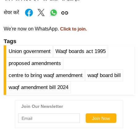
/
शेयर करें
फै
श
We're now on WhatsApp.
न
Click to join.
घ
Tags
रे
Union government
Waqf boards act 1995
लू
नु
proposed amendments
स्खे
centre to bring waqf amendment
waqf board bill
प
waqf amendment bill 2024
र्य
ट
न
स्थ
ल
फि