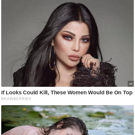
ष
ण
स
म
सा
म
यि
क
मा
तृ
भू
मि
स्तं
भ
ए
म
.