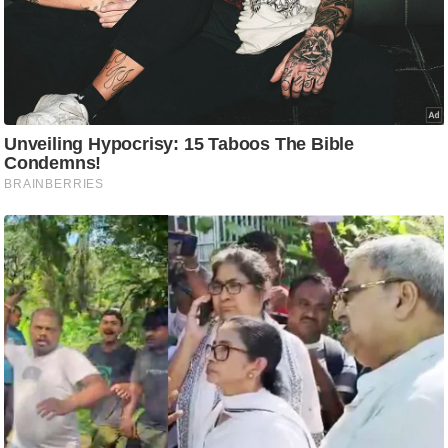
ति
ष
प्र
भु
म
हि
मा
/
ध
र्म
स्थ
ल
व्र
त
त्यो
हा
र