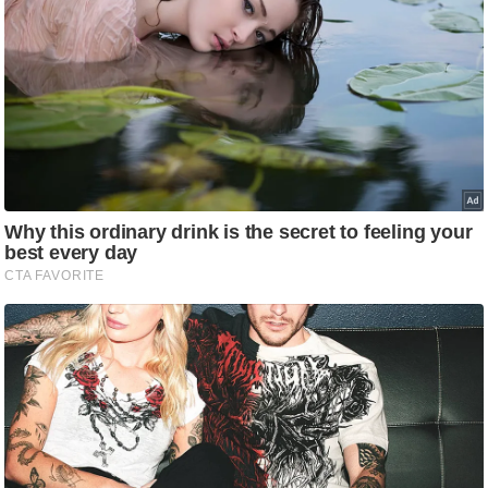
आ
र
.
आ
ई
.
चा
य
प
र
स
मी
क्षा
ध
र्म
ज्यो