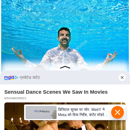
c
y
G
r
i
e
v
a
n
c
e
प्रमोटेड कंटेंट
R
Sensual Dance Scenes We Saw In Movies
e
BRAINBERRIES
d
r
डिजिटल सुरक्षा पर जोर: MeitY ने
e
Meta को दिया निर्देश, कंटेंट मॉडरेशन
मजबूत करे
s