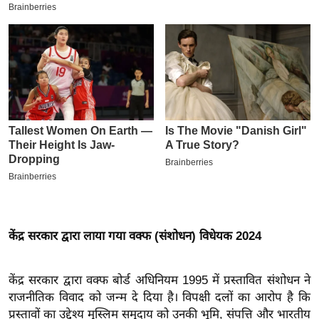
इ
म
ई
-
पे
प
र
मि
सा
ल
बे
केंद्र सरकार
द्वारा लाया गया
वक्फ (संशोधन) विधेयक 2024
मि
सा
केंद्र सरकार द्वारा वक्फ बोर्ड अधिनियम 1995 में प्रस्तावित संशोधन ने
ल
राजनीतिक विवाद को जन्म दे दिया है। विपक्षी दलों का आरोप है कि
श
प्रस्तावों का उद्देश्य मुस्लिम समुदाय को उनकी भूमि, संपत्ति और भारतीय