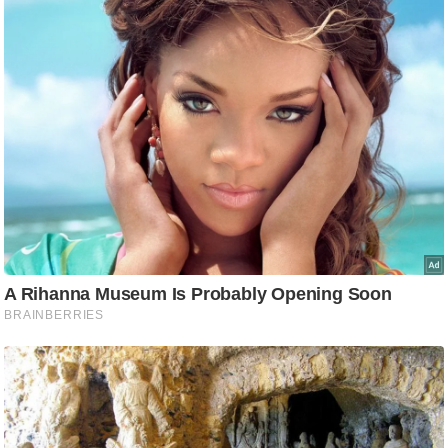
/
फै
श
न
घ
रे
लू
नु
स्खे
प
र्य
ट
न
स्थ
ल
फि