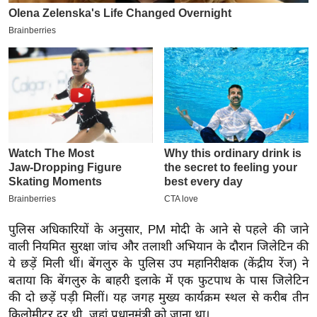
इ
म
ई
-
पे
प
र
मि
सा
ल
बे
पुलिस अधिकारियों के अनुसार, PM मोदी के आने से पहले की जाने
मि
वाली नियमित सुरक्षा जांच और तलाशी अभियान के दौरान जिलेटिन की
सा
ये छड़ें मिली थीं। बेंगलुरु के पुलिस उप महानिरीक्षक (केंद्रीय रेंज) ने
बताया कि बेंगलुरु के बाहरी इलाके में एक फुटपाथ के पास जिलेटिन
ल
की दो छड़ें पड़ी मिलीं। यह जगह मुख्य कार्यक्रम स्थल से करीब तीन
श
किलोमीटर दूर थी, जहां प्रधानमंत्री को जाना था।