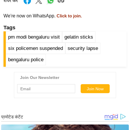
शेयर करें
g
N
We're now on WhatsApp.
Click to join.
e
w
Tags
s
pm modi bengaluru visit
gelatin sticks
ला
six policemen suspended
security lapse
इ
फ
bengaluru police
स्टा
इ
ल
टे
क्नॉ
लॉ
जी
ब्यू
टी