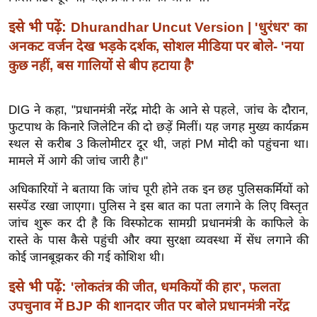
ख्सि
य
इसे भी पढ़ें:
Dhurandhar Uncut Version | 'धुरंधर' का
त
अनकट वर्जन देख भड़के दर्शक, सोशल मीडिया पर बोले- 'नया
यं
कुछ नहीं, बस गालियों से बीप हटाया है'
ग
इं
DIG ने कहा, "प्रधानमंत्री नरेंद्र मोदी के आने से पहले, जांच के दौरान,
डि
फुटपाथ के किनारे जिलेटिन की दो छड़ें मिलीं। यह जगह मुख्य कार्यक्रम
या
स्थल से करीब 3 किलोमीटर दूर थी, जहां PM मोदी को पहुंचना था।
सा
मामले में आगे की जांच जारी है।"
हि
अधिकारियों ने बताया कि जांच पूरी होने तक इन छह पुलिसकर्मियों को
त्य
सस्पेंड रखा जाएगा। पुलिस ने इस बात का पता लगाने के लिए विस्तृत
ज
जांच शुरू कर दी है कि विस्फोटक सामग्री प्रधानमंत्री के काफिले के
ग
रास्ते के पास कैसे पहुंची और क्या सुरक्षा व्यवस्था में सेंध लगाने की
त
कोई जानबूझकर की गई कोशिश थी।
ऑ
इसे भी पढ़ें:
'लोकतंत्र की जीत, धमकियों की हार', फलता
टो
उपचुनाव में BJP की शानदार जीत पर बोले प्रधानमंत्री नरेंद्र
व