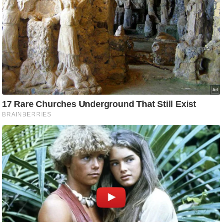
ट
ने
स
मं
त्रा
रि
ले
श
न
शि
प
रा
ज
नी
ति
वि
श्ले