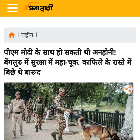
|
राष्ट्रीय
|
ता
पीएम मोदी के साथ हो सकती थी अनहोनी!
ज़ा
ख
बेंगलुरु में सुरक्षा में महा-चूक, काफिले के रास्ते में
ब
बिछे थे बारूद
र
रा
ष्ट्री
य
अं
त
र्रा
ष्ट्री