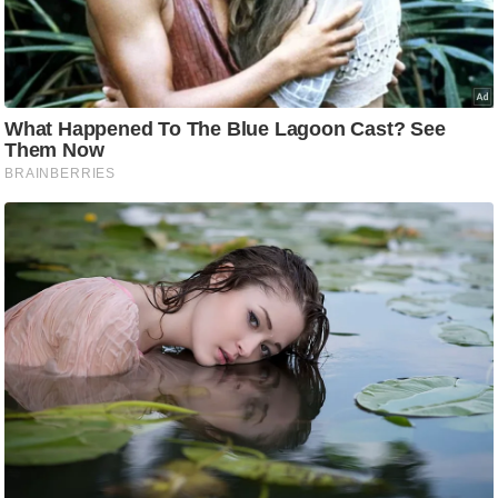
ष
ण
स
म
सा
म
यि
क
मा
तृ
भू
मि
स्तं
भ
ए
म
.