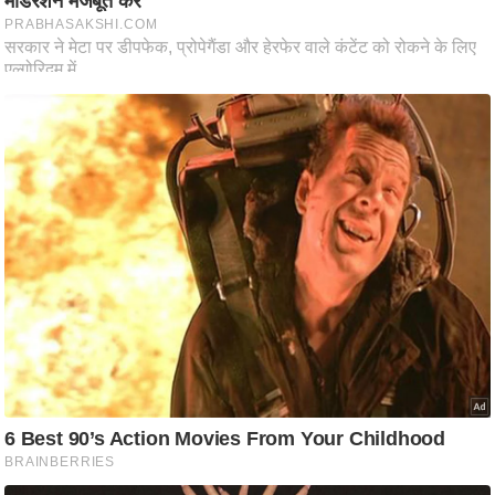
ति
ष
प्र
भु
म
हि
मा
/
ध
र्म
स्थ
ल
व्र
त
त्यो
हा
र