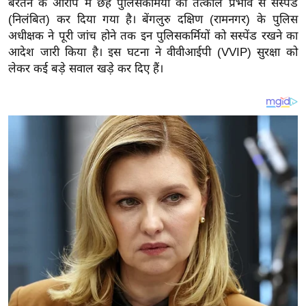
बरतने के आरोप में छह पुलिसकर्मियों को तत्काल प्रभाव से सस्पेंड
य
(निलंबित) कर दिया गया है। बेंगलुरु दक्षिण (रामनगर) के पुलिस
ब
अधीक्षक ने पूरी जांच होने तक इन पुलिसकर्मियों को सस्पेंड रखने का
ज
आदेश जारी किया है। इस घटना ने वीवीआईपी (VVIP) सुरक्षा को
ट
लेकर कई बड़े सवाल खड़े कर दिए हैं।
खे
ल
क्रि
के
ट
I
P
L
2
0
2
6
क्रा