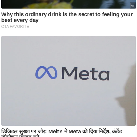
आ
र
.
आ
ई
.
चा
य
प
र
स
मी
क्षा
ध
र्म
ज्यो