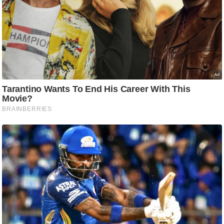
ति
ष
प्र
भु
म
हि
मा
/
ध
र्म
स्थ
ल
व्र
त
त्यो
हा
र