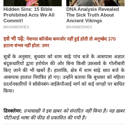
इ
म
ई
-
पे
इसे भी पढ़ें:
नेशनल कॉन्फ्रेंस कमजोर नहीं हुई होती तो अनुच्छेद 370
प
हटाना संभव नहीं होता: उमर
र
सूत्रों के अनुसार, बुधवार को शाम साढ़े पांच बजे के आसपास अज्ञात
मि
बंदूकधारियों द्वारा हरोथेल की ओर बिना किसी उकसावे के गोलीबारी
सा
किए जाने की भी खबरें हैं। हालांकि, क्षेत्र में शाम साढ़े सात बजे के
ल
आसपास हालात नियंत्रित हो गए। उन्होंने बताया कि बुधवार को महिला
प्रदर्शनकारियों ने सॉवोनबंग-वाईकेपीआई मार्ग को कई जगहों पर बाधित
किया।
बे
मि
सा
डिस्क्लेमर:
प्रभासाक्षी ने इस ख़बर को संपादित नहीं किया है। यह ख़बर
ल
पीटीआई-भाषा की फीड से प्रकाशित की गयी है।
श