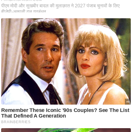
ट
ने
स
मं
त्रा
रि
ले
श
न
शि
प
रा
ज
नी
ति
वि
श्ले