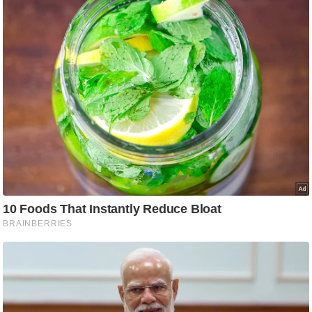
ष
ण
स
म
सा
म
यि
क
मा
तृ
भू
मि
स्तं
भ
ए
म
.