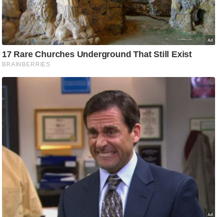
g
N
e
w
s
ला
इ
फ
स्टा
इ
ल
टे
क्नॉ
लॉ
जी
ब्यू
टी