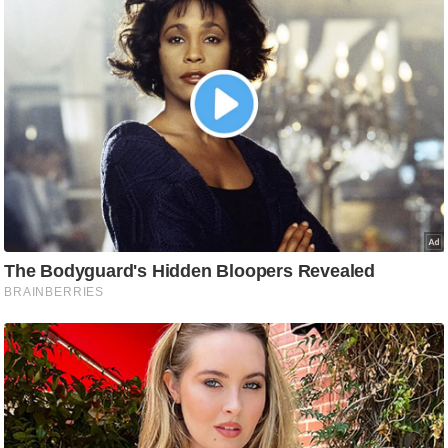
र्ल्ड
न्यू
ज
ब्री
फ
म
नो
रं
ज
न
ज
ग
त
बॉ
ली
वु