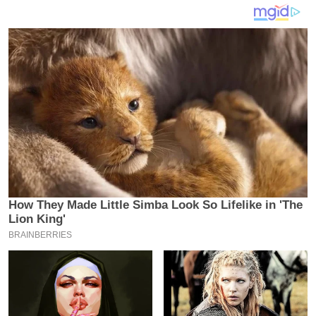
य
ब
ज
ट
खे
ल
क्रि
के
ट
I
P
L
2
0
2
6
क्रा