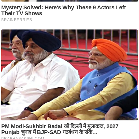
/
फै
श
न
घ
रे
लू
नु
स्खे
प
र्य
ट
न
स्थ
ल
फि