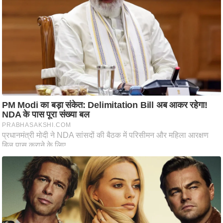
आ
र
.
आ
ई
.
चा
य
प
र
स
मी
क्षा
ध
र्म
ज्यो