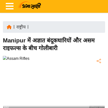
|
राष्ट्रीय
|
ता
Manipur में अज्ञात बंदूकधारियों और असम
ज़ा
ख
राइफल्स के बीच गोलीबारी
ब
र
रा
ष्ट्री
य
अं
त
र्रा
ष्ट्री
ANI
प्रतिरूप फोटो