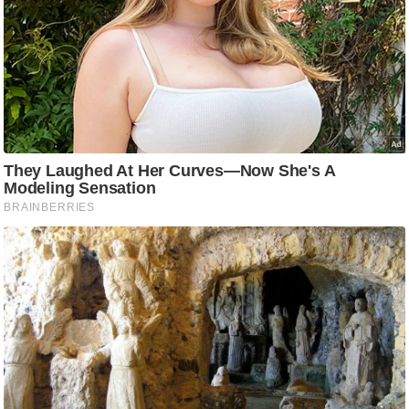
ड
हॉ
ली
वु
ड
फि
ल्म
स
मी
क्षा
B
r
e
a
k
i
n