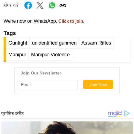
ख्सि
शेयर करें
य
त
We're now on WhatsApp.
Click to join.
यं
Tags
ग
इं
Gunfight
unidentified gunmen
Assam Rifles
डि
Manipur
Manipur Violence
या
सा
हि
त्य
ज
ग
त
ऑ
टो
व