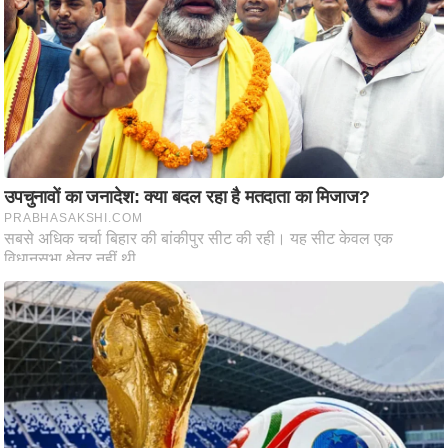
d
e
o
s
i
O
S
A
p
p
A
b
o
u
t
u
s