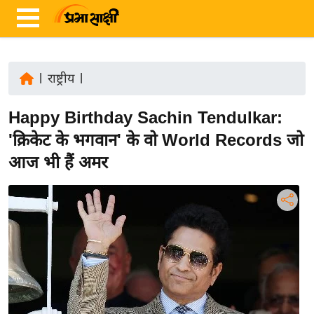
|
राष्ट्रीय
|
ता
Happy Birthday Sachin Tendulkar:
ज़ा
ख
'क्रिकेट के भगवान' के वो World Records जो
ब
आज भी हैं अमर
र
रा
ष्ट्री
य
अं
त
र्रा
ष्ट्री