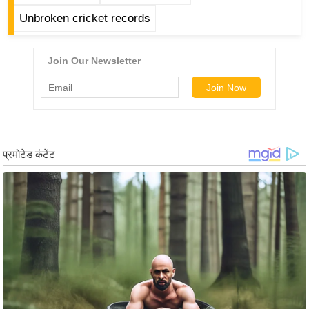
ड
Unbroken cricket records
हॉ
ली
वु
ड
फि
ल्म
स
मी
क्षा
B
r
e
a
k
i
n