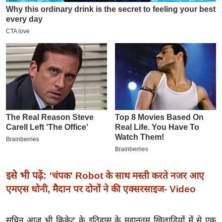
इ
म
ई
-
पे
प
र
मि
सा
ल
बे
मि
इसे भी पढ़ें:
'चंपक' Robot के साथ मस्ती करते नजर आए
सा
एमएस धोनी, मैदान पर दोनों ने की एक्सरसाइज- Video
ल
श
सचिन आज भी क्रिकेट के इतिहास के महानतम खिलाड़ियों में से एक