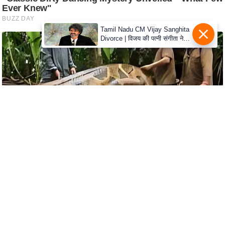
s
a
l
Tamil Nadu CM Vijay Sanghita
Divorce | विजय की पत्नी संगीता ने
C
वापस ली तलाक की अर्जी, कोर्ट ने
o
मामले को किया निपटाया
d
e
O
f
E
t
h
i
c
s
R
S