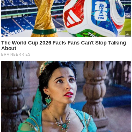
C
o
n
t
a
c
t
E
d
i
t
o
r
A
d
v