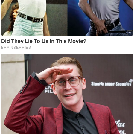
ति
ष
प्र
भु
म
हि
मा
/
ध
र्म
स्थ
ल
व्र
त
त्यो
हा
र