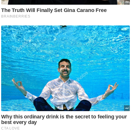
/
फै
श
न
घ
रे
लू
नु
स्खे
प
र्य
ट
न
स्थ
ल
फि