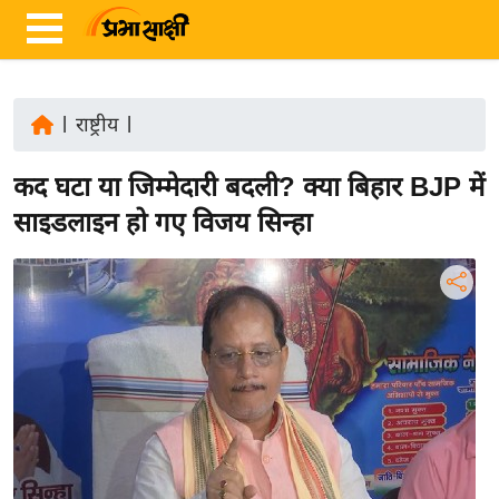
|
राष्ट्रीय
|
ता
कद घटा या जिम्मेदारी बदली? क्या बिहार BJP में
ज़ा
ख
साइडलाइन हो गए विजय सिन्हा
ब
र
रा
ष्ट्री
य
अं
त
र्रा
ष्ट्री