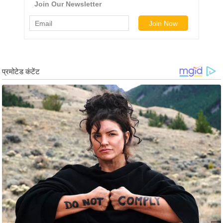
g
N
e
w
s
ला
इ
फ
स्टा
इ
ल
टे
क्नॉ
लॉ
जी
ब्यू
टी