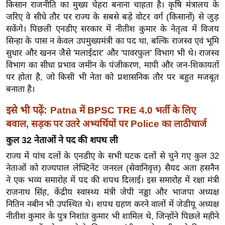
ख्सि
किसान राजनीति का मुख्य चेहरा बनाना चाहता है। कृषि मंत्रालय के
य
जरिए वे सीधे तौर पर राज्य के सबसे बड़े वोटर वर्ग (किसानों) से जुड़
सकेंगे। पिछली एनडीए सरकार में नीतीश कुमार के नेतृत्व में विजय
त
सिन्हा के पास न केवल उपमुख्यमंत्री का पद था, बल्कि राजस्व एवं भूमि
यं
सुधार और खनन जैसे 'मलाईदार' और 'पावरफुल' विभाग भी थे। राजस्व
ग
विभाग का सीधा प्रभाव जमीन के पंजीकरण, मापी और जन-शिकायतों
इं
पर होता है, जो किसी भी नेता को प्रशासनिक तौर पर बहुत मजबूत
डि
बनाता है।
या
इसे भी पढ़ें:
Patna में BPSC TRE 4.0 भर्ती के लिए
सा
बवाल, सड़क पर उतरे अभ्यर्थियों पर Police का लाठीचार्ज
हि
त्य
कुल 32 नेताओं ने पद की शपथ ली
ज
राज्य में पांच दलों के एनडीए के सभी घटक दलों से चुने गए कुल 32
ग
नेताओं को राज्यपाल लेफ्टिनेंट जनरल (सेवानिवृत्त) सैयद अता हसनैन
त
ने एक भव्य समारोह में पद की शपथ दिलाई। इस समारोह में रक्षा मंत्री
राजनाथ सिंह, केंद्रीय स्वास्थ्य मंत्री जेपी नड्डा और भाजपा अध्यक्ष
ऑ
नितिन नबीन भी उपस्थित थे। शपथ ग्रहण करने वालों में जेडीयू अध्यक्ष
टो
नीतीश कुमार के पुत्र निशांत कुमार भी शामिल थे, जिन्होंने पिछले महीने
व