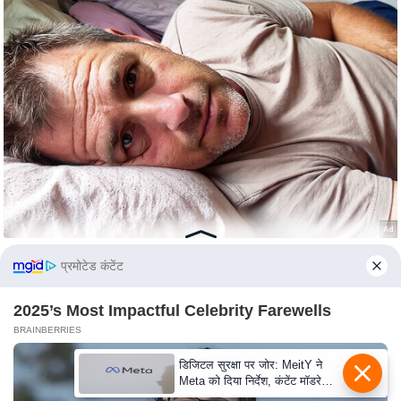
s
a
l
C
o
d
e
O
f
E
t
h
प्रमोटेड कंटेंट
i
c
2025’s Most Impactful Celebrity Farewells
s
BRAINBERRIES
R
डिजिटल सुरक्षा पर जोर: MeitY ने
S
Meta को दिया निर्देश, कंटेंट मॉडरेशन
मजबूत करे