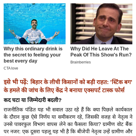
इ
म
ई
-
पे
प
र
मि
सा
ल
इसे भी पढ़ें:
बिहार के लीची किसानों को बड़ी राहत: 'स्टिंक बग'
के हमले की जांच के लिए केंद्र ने बनाया एक्सपर्ट टास्क फोर्स
बे
कद घटा या जिम्मेदारी बदली?
मि
राजनीतिक पंडित यह भी सवाल उठा रहे हैं कि क्या पिछले कार्यकाल
सा
के दौरान कुछ ऐसे निर्णय या समीकरण रहे, जिसकी वजह से नेतृत्व ने
ल
उनसे पावरफुल विभाग वापस लेने का फैसला किया? ग्रामीण वोट बैंक
श
पर नजर: एक दूसरा पहलू यह भी है कि बीजेपी नेतृत्व उन्हें ग्रामीण और