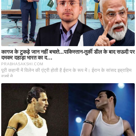
आ
र
.
आ
ई
.
चा
य
प
र
स
मी
क्षा
ध
र्म
ज्यो