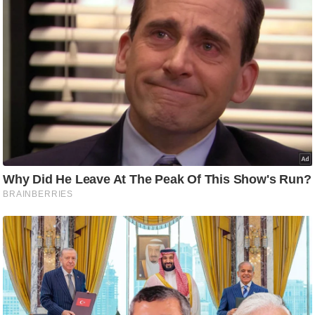
ष
ण
स
म
सा
म
यि
क
मा
तृ
भू
मि
स्तं
भ
ए
म
.