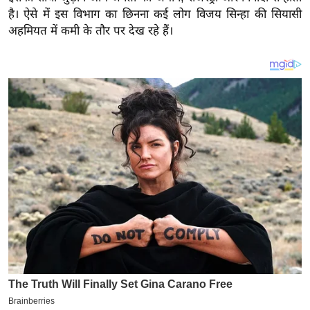
य
है। ऐसे में इस विभाग का छिनना कई लोग विजय सिन्हा की सियासी
ब
अहमियत में कमी के तौर पर देख रहे हैं।
ज
ट
खे
ल
क्रि
के
ट
I
P
L
2
0
2
6
क्रा