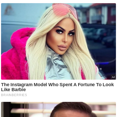
ट
ने
स
मं
त्रा
रि
ले
श
न
शि
प
रा
ज
नी
ति
वि
श्ले