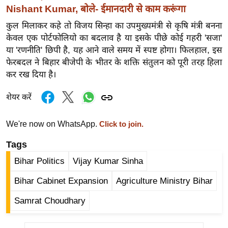
ड
Nishant Kumar, बोले- ईमानदारी से काम करूंगा
हॉ
कुल मिलाकर कहे तो विजय सिन्हा का उपमुख्यमंत्री से कृषि मंत्री बनना
ली
केवल एक पोर्टफोलियो का बदलाव है या इसके पीछे कोई गहरी 'सजा'
वु
या 'रणनीति' छिपी है, यह आने वाले समय में स्पष्ट होगा। फिलहाल, इस
ड
फेरबदल ने बिहार बीजेपी के भीतर के शक्ति संतुलन को पूरी तरह हिला
फि
कर रख दिया है।
ल्म
स
शेयर करें
मी
क्षा
We're now on WhatsApp.
Click to join.
B
Tags
r
Bihar Politics
Vijay Kumar Sinha
e
a
Bihar Cabinet Expansion
Agriculture Ministry Bihar
k
Samrat Choudhary
i
n