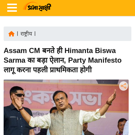
|
राष्ट्रीय
|
ता
Assam CM बनते ही Himanta Biswa
ज़ा
ख
Sarma का बड़ा ऐलान, Party Manifesto
ब
लागू करना पहली प्राथमिकता होगी
र
रा
ष्ट्री
य
अं
त
र्रा
ष्ट्री