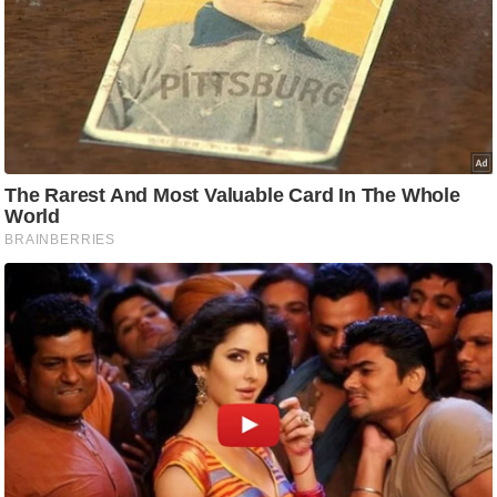
g
N
e
w
s
ला
इ
फ
स्टा
इ
ल
टे
क्नॉ
लॉ
जी
ब्यू
टी