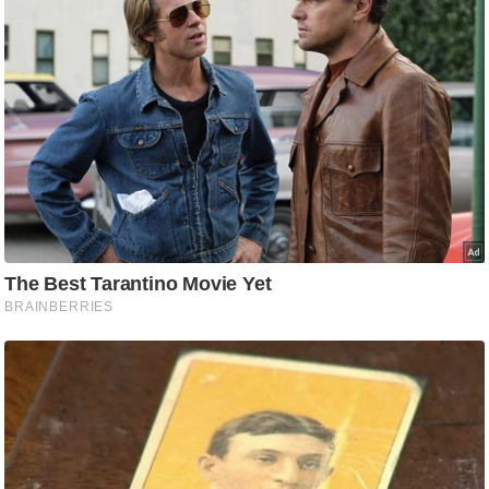
ड
हॉ
ली
वु
ड
फि
ल्म
स
मी
क्षा
B
r
e
a
k
i
n