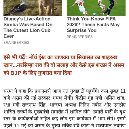
इ
म
ई
-
पे
प
र
इसे भी पढ़ें:
नॉर्थ ईस्ट का चाणक्य या सियासत का शाहरुख
मि
खान...नरसिम्हा राव की वो सलाह और कैसे इस शख्स ने असम
सा
को BJP के लिए गुजरात बना दिया
ल
सरमा ने कहा कि प्रधानमंत्री आज रात गुवाहाटी पहुंचेंगे। कल सुबह 11
बे
बजे असम की नई सरकार शपथ लेगी। केंद्रीय गृह मंत्री अमित शाह,
मि
रक्षा मंत्री राजनाथ सिंह, भाजपा अध्यक्ष नितिन नबीन और एनडीए
सा
शासित राज्यों के मुख्यमंत्री समारोह में शामिल होंगे। हमारी पार्टी के बूथ
ल
स्तर के कार्यकर्ताओं सहित कई लोग इस कार्यक्रम में भाग लेंगे। इससे
श
पहले 11 मई को असम के मुख्य सचिव रवि कोटा ने राज्यपाल लक्ष्मण