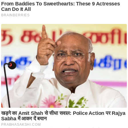
ट
ने
स
मं
त्रा
रि
ले
श
न
शि
प
रा
ज
नी
ति
वि
श्ले