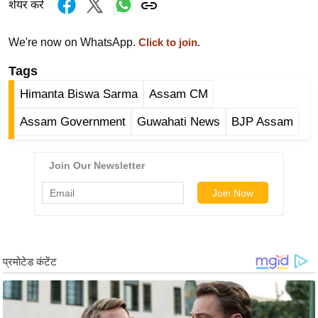
शेयर करें
र्ल्ड
न्यू
We're now on WhatsApp.
Click to join.
ज
Tags
ब्री
फ
Himanta Biswa Sarma
Assam CM
म
Assam Government
Guwahati News
BJP Assam
नो
रं
ज
न
ज
ग
त
बॉ
ली
वु