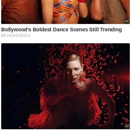
/
फै
श
न
घ
रे
लू
नु
स्खे
प
र्य
ट
न
स्थ
ल
फि