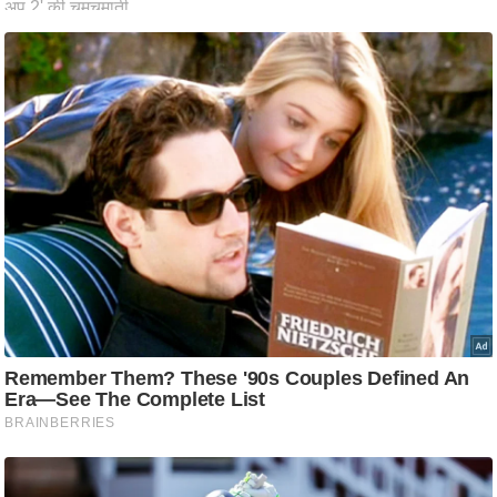
ति
ष
प्र
भु
म
हि
मा
/
ध
र्म
स्थ
ल
व्र
त
त्यो
हा
र