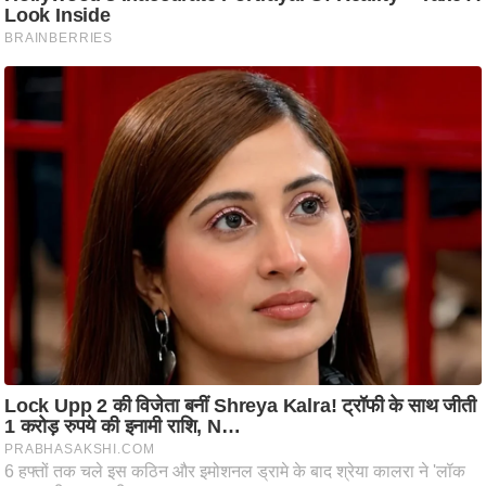
आ
र
.
आ
ई
.
चा
य
प
र
स
मी
क्षा
ध
र्म
ज्यो