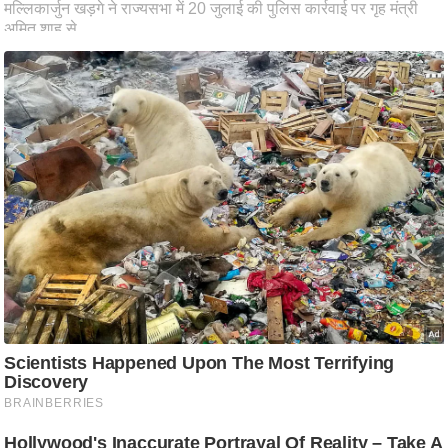
ष
ण
स
म
सा
म
यि
क
मा
तृ
भू
मि
स्तं
भ
ए
म
.