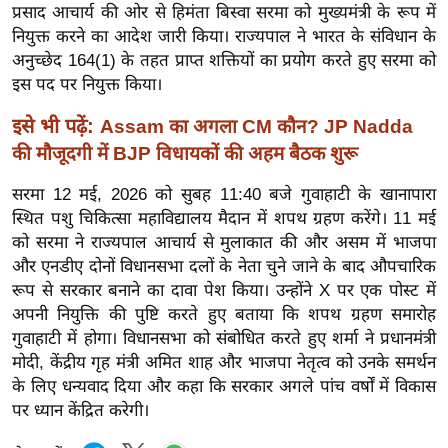
ख्सि
प्रसाद आचार्य की ओर से हिमंता बिस्वा सरमा को मुख्यमंत्री के रूप में
य
नियुक्त करने का आदेश जारी किया। राज्यपाल ने भारत के संविधान के
त
अनुच्छेद 164(1) के तहत प्राप्त शक्तियों का प्रयोग करते हुए सरमा को
इस पद पर नियुक्त किया।
यं
ग
इसे भी पढ़ें:
Assam का अगला CM कौन? JP Nadda
इं
की मौजूदगी में BJP विधायकों की अहम बैठक शुरू
डि
या
सरमा 12 मई, 2026 को सुबह 11:40 बजे गुवाहाटी के खानापारा
स्थित पशु चिकित्सा महाविद्यालय मैदान में शपथ ग्रहण करेंगे। 11 मई
सा
को सरमा ने राज्यपाल आचार्य से मुलाकात की और असम में भाजपा
हि
और एनडीए दोनों विधानसभा दलों के नेता चुने जाने के बाद औपचारिक
त्य
रूप से सरकार बनाने का दावा पेश किया। उन्होंने X पर एक पोस्ट में
ज
अपनी नियुक्ति की पुष्टि करते हुए बताया कि शपथ ग्रहण समारोह
ग
गुवाहाटी में होगा। विधानसभा को संबोधित करते हुए शर्मा ने प्रधानमंत्री
त
मोदी, केंद्रीय गृह मंत्री अमित शाह और भाजपा नेतृत्व को उनके समर्थन
ऑ
के लिए धन्यवाद दिया और कहा कि सरकार अगले पांच वर्षों में विकास
पर ध्यान केंद्रित करेगी।
टो
व