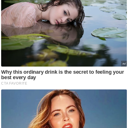
आ
र
.
आ
ई
.
चा
य
प
र
स
मी
क्षा
ध
र्म
ज्यो