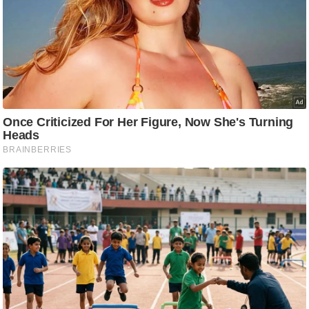
ति
ष
प्र
भु
म
हि
मा
/
ध
र्म
स्थ
ल
व्र
त
त्यो
हा
र