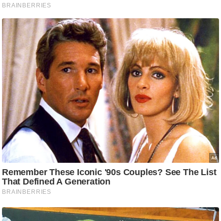
ट
ने
स
मं
त्रा
रि
ले
श
न
शि
प
रा
ज
नी
ति
वि
श्ले