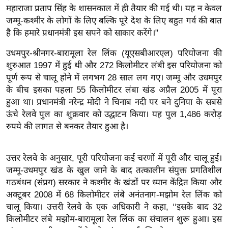
ख्सि
महाराजा प्रताप सिंह के शासनकाल में ही तैयार की गई थी। यह न केवल
य
जम्मू-कश्मीर के लोगों के लिए बल्कि पूरे देश के लिए बहुत गर्व की बात
त
है कि हमारे प्रधानमंत्री इस सपने को साकार करेंगे।"
यं
उधमपुर-श्रीनगर-बारामूला रेल लिंक (यूएसबीआरएल) परियोजना की
ग
शुरुआत 1997 में हुई थी और 272 किलोमीटर लंबी इस परियोजना को
इं
पूर्ण रूप से चालू होने में लगभग 28 साल लग गए। जम्मू और उधमपुर
डि
के बीच इसका पहला 55 किलोमीटर लंबा खंड अप्रैल 2005 में पूरा
या
हुआ था। प्रधानमंत्री नरेन्द्र मोदी ने चिनाब नदी पर बने दुनिया के सबसे
ऊंचे रेलवे पुल का शुक्रवार को उद्घाटन किया। यह पुल 1,486 करोड़
सा
रुपये की लागत से बनकर तैयार हुआ है।
हि
त्य
ज
उत्तर रेलवे के अनुसार, पूरी परियोजना कई चरणों में पूरी और चालू हुई।
ग
जम्मू-उधमपुर खंड के खुल जाने के बाद तत्कालीन संयुक्त प्रगतिशील
त
गठबंधन (संप्रग) सरकार ने कश्मीर के खंडों पर ध्यान केंद्रित किया और
अक्टूबर 2008 में 68 किलोमीटर लंबे अनंतनाग-मझोम रेल लिंक को
ऑ
चालू किया। उत्तरी रेलवे के एक अधिकारी ने कहा, ‘‘इसके बाद 32
टो
किलोमीटर लंबे मझोम-बारामूला रेल लिंक का संचालन शुरू हुआ। इस
व