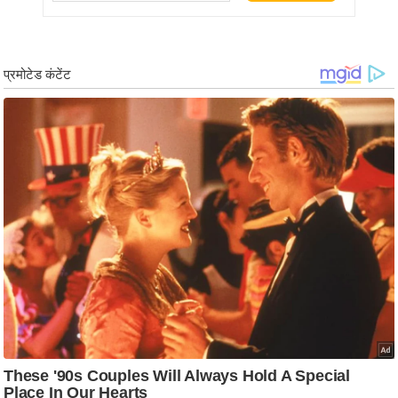
g
N
e
w
s
ला
इ
फ
स्टा
इ
ल
टे
क्नॉ
लॉ
जी
ब्यू
टी