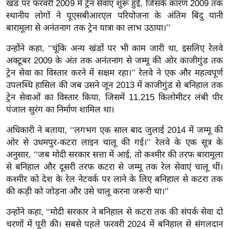
खंड पर फरवरी 2009 में ट्रेन सेवाएं शुरू हुईं, जिसके कारण 2009 तक
र्ल्ड
स्थानीय लोगों ने यूएसबीआरएल परियोजना के अंतिम बिंदु यानी
न्यू
बारामूला से अनंतनाग तक ट्रेन यात्रा का लाभ उठाया।’’
ज
उन्होंने कहा, ‘‘चूंकि अन्य खंडों पर भी काम जारी था, इसलिए रेलवे
ब्री
अक्टूबर 2009 के अंत तक अनंतनाग से जम्मू की ओर काजीगुंड तक
फ
ट्रेन सेवा का विस्तार करने में सक्षम रहा।’’ रेलवे ने एक और महत्वपूर्ण
म
उपलब्धि हासिल की जब उसने जून 2013 में काजीगुंड से बनिहाल तक
नो
ट्रेन सेवाओं का विस्तार किया, जिसमें 11.215 किलोमीटर लंबी पीर
रं
पंजाल सुरंग का निर्माण शामिल था।
ज
अधिकारी ने बताया, ‘‘लगभग एक साल बाद जुलाई 2014 में जम्मू की
न
ओर से उधमपुर-कटरा लाइन चालू की गई।’’ रेलवे के एक सूत्र के
ज
अनुसार, ‘‘जब मोदी सरकार सत्ता में आई, तो कश्मीर की तरफ बारामूला
ग
से बनिहाल और दूसरी तरफ कटरा से जम्मू तक रेल सेवाएं चालू थीं।
त
कश्मीर को देश के रेल नेटवर्क पर लाने के लिए बनिहाल से कटरा तक
बॉ
की कड़ी को जोड़ना और उसे चालू करना जरूरी था।’’
ली
उन्होंने कहा, ‘‘मोदी सरकार ने बनिहाल से कटरा तक की संपर्क सेवा दो
वु
चरणों में पूरी की। सबसे पहले फरवरी 2024 में बनिहाल से संगलदान