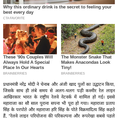
इ
म
ई
-
पे
प
र
मि
सा
ल
बे
प्रधानमंत्री नरेंद्र मोदी ने चेनाब और अंजी खाद पुलों का उद्घाटन किया,
जिसके साथ ही लंबे समय से अलग-थलग पड़ी कश्मीर रेल लाइन
मि
आखिरकार भारत के राष्ट्रीय रेलवे नेटवर्क में शामिल हो गई। इससे
सा
महाराजा का सौ साल पुराना सपना भी पूरा हो गया। महाराजा प्रताप
ल
सिंह के परपोते और महाराजा हरि सिंह के पोते विक्रमादित्य सिंह कहते
श
हैं, "रेलवे लाइन परियोजना की परिकल्पना और रूपरेखा सबसे पहले