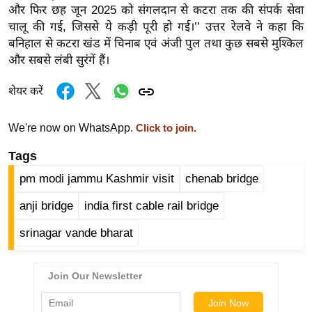
ड
और फिर छह जून 2025 को संगलदान से कटरा तक की संपर्क सेवा
हॉ
चालू की गई, जिससे ये कड़ी पूरी हो गई।’’ उत्तर रेलवे ने कहा कि
ली
बनिहाल से कटरा खंड में चिनाब एवं अंजी पुल तथा कुछ सबसे मुश्किल
वु
और सबसे लंबी सुरंगें हैं।
ड
शेयर करें
फि
ल्म
We're now on WhatsApp.
Click to join.
स
मी
Tags
क्षा
pm modi jammu Kashmir visit
chenab bridge
B
anji bridge
india first cable rail bridge
r
e
srinagar vande bharat
a
k
i
n