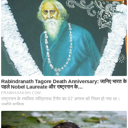
ष
ण
स
म
सा
म
यि
क
मा
तृ
भू
मि
स्तं
भ
ए
म
.