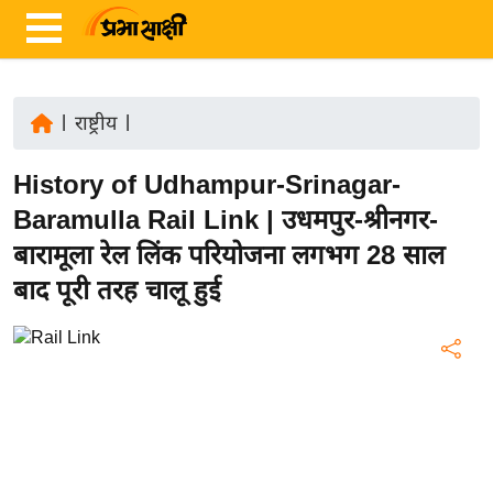
|
राष्ट्रीय
|
ता
History of Udhampur-Srinagar-
ज़ा
ख
Baramulla Rail Link | उधमपुर-श्रीनगर-
ब
बारामूला रेल लिंक परियोजना लगभग 28 साल
र
बाद पूरी तरह चालू हुई
रा
ष्ट्री
य
अं
त
र्रा
ष्ट्री