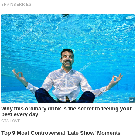
/
फै
श
न
घ
रे
लू
नु
स्खे
प
र्य
ट
न
स्थ
ल
फि