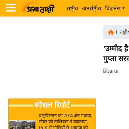
राष्ट्रीय
अंतर्राष्ट्रीय
बिज़नेस
Latest
ता
News
|
राष्ट्र
ज़ा
in
ख
'उम्मीद ह
Hindi
ब
गुप्ता स
र
Hindi
राष्ट्रीय
News
अंतर्राष्ट्रीय
Live
बिज़नेस
उद्योग
Breaking
स्पेशल रिपोर्ट
जगत
News in
विशेषज्ञ
Hindi
बलूचिस्तान का 70% क्षेत्र गंवाया,
राय
खैबर को तालिबान ने कब्जाया,
PoK में गोलियों से आवाज को