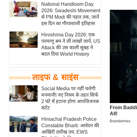
हॉलीवुड
National Handloom Day
2026: Swadeshi Movement
फिल्म समीक्षा
से PM Modi की पहल तक, जानें
Breaking
इस दिन का गौरवशाली इतिहास
News
Hiroshima Day 2026: एक
लाइफस्टाइल
परमाणु बम ने ली लाखों जानें, US
Attack की उस काली सुबह ने
टेक्नॉलॉजी
बदल दिया World History
ब्यूटी/फैशन
घरेलू नुस्खे
लाइफ & साइंस
पर्यटन स्थल
फिटनेस मंत्रा
Social Media पर नहीं चलेगी
मनमानी! नए नियम के तहत सिर्फ
रिलेशनशिप
2 घंटे में हटाना होगा आपत्तिजनक
राजनीति
कंटेंट
विश्लेषण
Himachal Pradesh Police
समसामयिक
Constable Bharti: आवेदन की
आखिरी तारीख तय, EWS
मातृभूमि