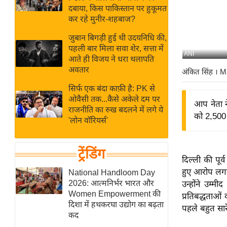
बजट
Hindi
दबाया, किस पाकिस्तान पर हुकूमत
खेल
News
कर रहे मुनीर-शहबाज?
क्रिकेट
जुबान बिगड़ी हुई थी उदयनिधि की,
Hindi
IPL
पहली बार मिला सवा शेर, सत्ता में
ANI
आते ही विजय ने धरा थलापति
Videos
2026
अवतार
अंकित सिंह
। M
क्राइम
सिर्फ एक बंदा काफ़ी है: PK से
ई-पेपर
ओवैसी तक...कैसे अकेले दम पर
आप नेता न
मिसाल बेमिसाल
राजनीति का रुख बदलने में लगे ये
को 2,500 
'लोन वॉरियर्स'
शख्सियत
यंग इंडिया
ट्रेंडिंग
साहित्य जगत
दिल्ली की पू
ऑटो वर्ल्ड
हुए आरोप लगाय
National Handloom Day
2026: आत्मनिर्भर भारत और
उन्होंने उम्म
न्यूज ब्रीफ
Women Empowerment की
प्रतिबद्धताओं
मनोरंजन जगत
दिशा में हथकरघा उद्योग का बढ़ता
पहले बहुत सारे 
कद
बॉलीवुड