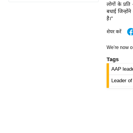
विश्लेषण
लोगों के प्रत
बधाई जिन्हों
ट्रेंडिंग
है।"
Q
शेयर करें
u
i
We're now 
c
k
Tags
L
AAP leade
i
n
Leader of
k
s
विधानसभा
चुनाव
फोटो
वीडियो