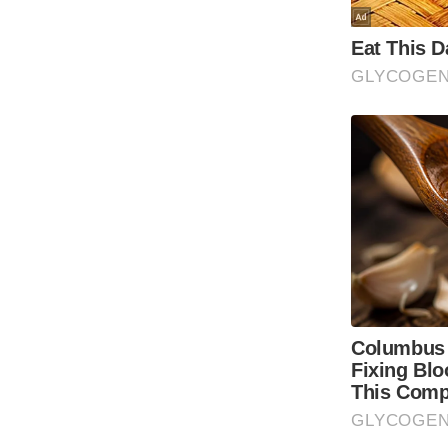
Code Of Ethics
RSS
Our Team
Expert Panel
Loksabhachunav
Android App