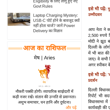
Eligibility के लिए लागू हुए नए
स्तंभ
Govt Rules
इसे भी पढ़ें:
ग
एम.
उम्मीदवार
Laptop Charging Mystery:
आर.
USB-C पोर्ट होने के बावजूद क्यों
नहीं होता चार्ज? जानें Power
आई.
आप नेता ने क
Delivery का विज्ञान
चाय पर
2,500 रुपये 
समीक्षा
मोदी ने झूठ ब
आज का राशिफल
दिल्ली के लोग
धर्म
में भी बात क
ज्योतिष
मेष | Aries
जाए। वे सभी रि
प्रभु
अगर स्पीकर के 
महिमा/
इसे भी पढ़ें:
'
धर्मस्थल
प्रदर्शन
व्रत
दिल्ली विधा
त्योहार
नौकरी पक्की होगी। व्यापारिक साझेदारी में
रिपोर्ट भी सद
कड़ी नजर रखें। संतान की उन्नति से प्रसन्नता।
राशिफल
विधानसभा में
अशुभ समाचार, धन हानि और दुर्घटना।
विशेष
कार्यवाही की 
और पढ़ें