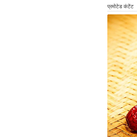
ऑडियो
इंफ़ोग्राफ़िक
राज्यों से
शहरों से
वेब स्टोरी
कार्टून
Short
Videos
iOS App
About us
Contact Editor
Advertise
Privacy Policy
Grievance
Redressal