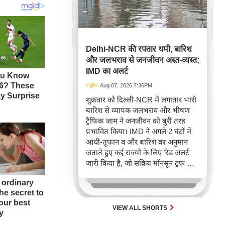
Delhi-NCR की रफ्तार थमी, बारिश
और जलभराव से जनजीवन अस्त-व्यस्त;
IMD का अलर्ट
राष्ट्रीय
Aug 07, 2026 7:36PM
शुक्रवार को दिल्ली-NCR में लगातार भारी
बारिश से व्यापक जलभराव और भीषण
ट्रैफिक जाम ने जनजीवन को बुरी तरह
प्रभावित किया। IMD ने अगले 2 घंटों में
आंधी-तूफान व और बारिश का अनुमान
जताते हुए कई राज्यों के लिए 'रेड अलर्ट'
जारी किया है, जो सक्रिय मॉनसून ट्रफ़ और
चक्रवाती हवाओं के घेरे का परिणाम है,
जिससे यातायात बाधित होने के साथ-साथ
सफदरजंग अस्पताल में भी जलभराव की
स्थिति बनी।
VIEW ALL SHORTS