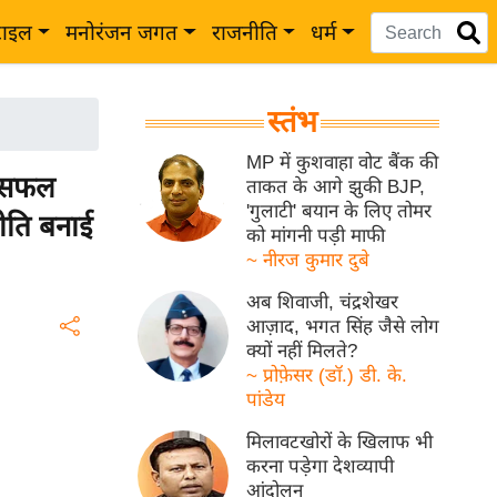
टाइल
मनोरंजन जगत
राजनीति
धर्म
स्तंभ
MP में कुशवाहा वोट बैंक की
ी सफल
ताकत के आगे झुकी BJP,
'गुलाटी' बयान के लिए तोमर
ीति बनाई
को मांगनी पड़ी माफी
~ नीरज कुमार दुबे
अब शिवाजी, चंद्रशेखर
आज़ाद, भगत सिंह जैसे लोग
क्यों नहीं मिलते?
~ प्रोफ़ेसर (डॉ.) डी. के.
पांडेय
मिलावटखोरों के खिलाफ भी
करना पड़ेगा देशव्यापी
आंदोलन