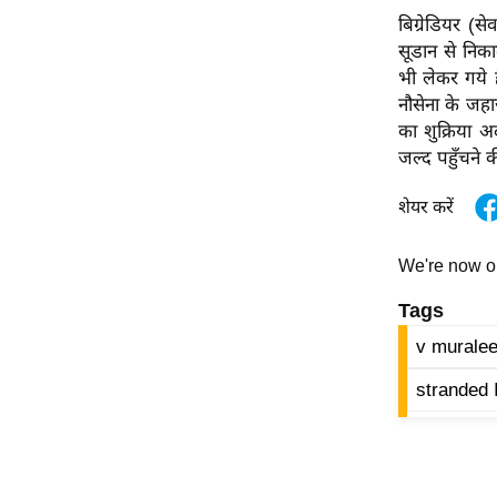
विश्लेषण
बिग्रेडियर (स
ट्रेंडिंग
सूडान से निका
भी लेकर गये ह
Q
नौसेना के जह
u
का शुक्रिया अ
i
जल्द पहुँचने 
c
शेयर करें
k
L
i
We're now 
n
Tags
k
s
v murale
विधानसभा
stranded 
चुनाव
फोटो
वीडियो