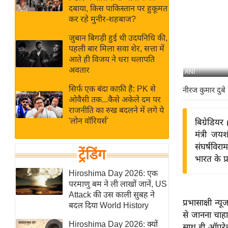
बजट
Hindi
दबाया, किस पाकिस्तान पर हुकूमत
खेल
News
कर रहे मुनीर-शहबाज?
क्रिकेट
जुबान बिगड़ी हुई थी उदयनिधि की,
Hindi
IPL
पहली बार मिला सवा शेर, सत्ता में
आते ही विजय ने धरा थलापति
Videos
2026
अवतार
ANI
क्राइम
सिर्फ एक बंदा काफ़ी है: PK से
नीरज कुमार दुबे
ई-पेपर
ओवैसी तक...कैसे अकेले दम पर
मिसाल बेमिसाल
राजनीति का रुख बदलने में लगे ये
'लोन वॉरियर्स'
बिग्रेडिय
शख्सियत
मंत्री जय
यंग इंडिया
संघर्षविर
ट्रेंडिंग
साहित्य जगत
भारत के प्
ऑटो वर्ल्ड
Hiroshima Day 2026: एक
परमाणु बम ने ली लाखों जानें, US
न्यूज ब्रीफ
Attack की उस काली सुबह ने
प्रभासाक्षी न्य
मनोरंजन जगत
बदल दिया World History
से जानना चाहा
बॉलीवुड
Hiroshima Day 2026: क्यों
साथ ही ऑपरेशन