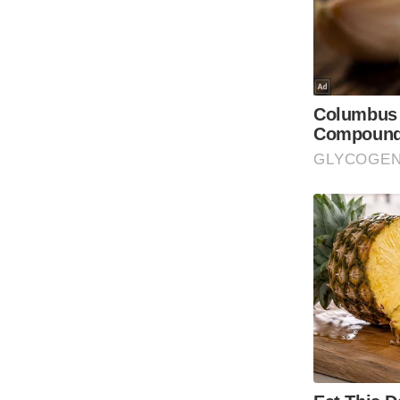
Code Of Ethics
RSS
Our Team
Expert Panel
Loksabhachunav
Android App