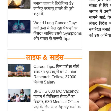
हॉलीवुड
मनाया जाता है हिरोशिमा डे?
संकट से घिरे
जानिए परमाणु हमले की पूरी
फिल्म समीक्षा
जवाब में उन्ह
कहानी
सामने आई, वैस
Breaking
World Lung Cancer Day:
लेकर विदेश म
News
क्यों तेजी से फैल रहा फेफड़ों का
रूपरेखा बनाई
लाइफस्टाइल
कैंसर? जानिए इसके Symptoms
को इस अभियान
और बचाव के जरूरी Tips
टेक्नॉलॉजी
ब्यूटी/फैशन
घरेलू नुस्खे
लाइफ & साइंस
पर्यटन स्थल
Career Tips: बिना परीक्षा सीधे
फिटनेस मंत्रा
वॉक इन इंटरव्यू से बनें Junior
Research Fellow, 37000
रिलेशनशिप
मिलेगी Salary
राजनीति
BFUHS 630 MO Vacancy:
विश्लेषण
पंजाब में चिकित्सा सेवाओं का
समसामयिक
विस्तार, 630 Medical Officer
पदों के लिए आज Apply करने का
मातृभूमि