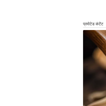
ऑडियो
इंफ़ोग्राफ़िक
राज्यों से
शहरों से
वेब स्टोरी
कार्टून
Short
Videos
iOS App
About us
Contact Editor
Advertise
Privacy Policy
Grievance
Redressal