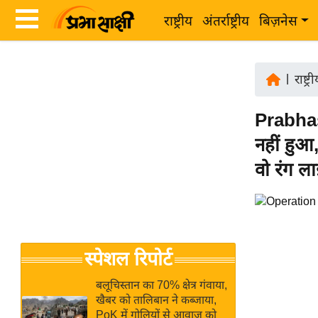
राष्ट्रीय
अंतर्राष्ट्रीय
बिज़नेस
Latest
ता
News
|
राष्ट्र
ज़ा
in
ख
Prabhas
Hindi
ब
नहीं हुआ
र
Hindi
वो रंग ला
राष्ट्रीय
News
अंतर्राष्ट्रीय
Live
बिज़नेस
उद्योग
Breaking
स्पेशल रिपोर्ट
जगत
News in
विशेषज्ञ
Hindi
बलूचिस्तान का 70% क्षेत्र गंवाया,
राय
खैबर को तालिबान ने कब्जाया,
PoK में गोलियों से आवाज को