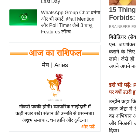
Last Day
स्तंभ
WhatsApp Group Chat बनेगा
एम.
और भी स्मार्ट, @all Mention
आर.
और Poll Timer जैसे 3 धांसू
Features लॉन्च
आई.
बिग्रेडियर (स
चाय पर
एस. जयशंकर ने
समीक्षा
आज का राशिफल
कराने के लिए
लाये। जैसे ही
धर्म
मेष | Aries
अपने अपने नाग
ज्योतिष
प्रभु
इसे भी पढ़ें:
P
महिमा/
पर क्यों उतरी 
धर्मस्थल
उन्होंने कहा 
व्रत
नौकरी पक्की होगी। व्यापारिक साझेदारी में
तहत जेद्दा मे
त्योहार
कड़ी नजर रखें। संतान की उन्नति से प्रसन्नता।
का अभियान ऑपरे
अशुभ समाचार, धन हानि और दुर्घटना।
राशिफल
और निकासी अभि
और पढ़ें
विशेष
दिया।