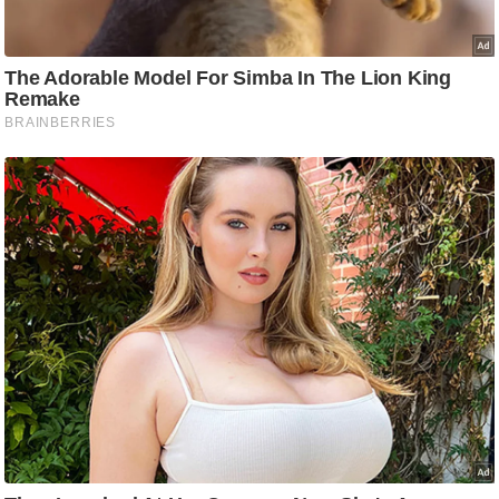
आ
र
.
आ
ई
.
चा
य
प
र
स
मी
क्षा
ध
र्म
ज्यो