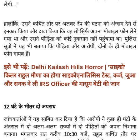
ख्सि
लेगी..."
य
त
हालांकि, उसने कथित तौर पर अलवर रेप की घटना को अंजाम देने से
यं
इनकार किया और दावा किया कि वह तो सिर्फ अपना मोबाइल फोन लेने
ग
गया था और उसने पीड़िता को कोई नुकसान नहीं पहुंचाया था।
पुलिस
इं
सूत्रों ने यह भी बताया कि पीड़िता और आरोपी, दोनों के ही मोबाइल
डि
फोन गायब हैं।
या
इसे भी पढ़ें:
Delhi Kailash Hills Horror | 'साइको'
सा
किलर राहुल मीणा का होगा साइकोएनालिसिस टेस्ट, कर्ज, जुआ
हि
और सनक ने ली IRS Officer की मासूम बेटी की जान
त्य
ज
ग
12 घंटे के भीतर दो अपराध
त
जांचकर्ताओं ने यह साबित कर दिया है कि आरोपी ने कुछ ही घंटों के
ऑ
अंतराल में दो अलग-अलग राज्यों में दो पीड़ितों को अपना निशाना
टो
बनाया।
मंगलवार रात करीब 10:30 बजे, राहुल कथित तौर पर
व