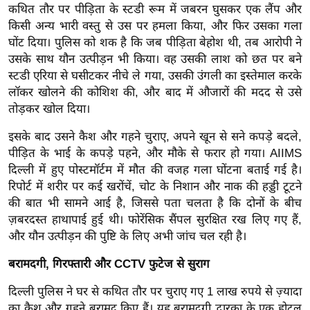
ड
कथित तौर पर पीड़िता के स्टडी रूम में जबरन घुसकर एक लैंप और
हॉ
किसी अन्य भारी वस्तु से उस पर हमला किया, और फिर उसका गला
ली
घोंट दिया। पुलिस को शक है कि जब पीड़िता बेहोश थी, तब आरोपी ने
वु
उसके साथ यौन उत्पीड़न भी किया। वह उसकी लाश को छत पर बने
ड
स्टडी एरिया से घसीटकर नीचे ले गया, उसकी उंगली का इस्तेमाल करके
लॉकर खोलने की कोशिश की, और बाद में औजारों की मदद से उसे
फि
तोड़कर खोल दिया।
ल्म
स
इसके बाद उसने कैश और गहने चुराए, अपने खून से सने कपड़े बदले,
मी
पीड़ित के भाई के कपड़े पहने, और मौके से फरार हो गया।
AIIMS
क्षा
दिल्ली में हुए पोस्टमॉर्टम में मौत की वजह गला घोंटना बताई गई है।
रिपोर्ट में शरीर पर कई खरोंचें, चोट के निशान और नाक की हड्डी टूटने
B
की बात भी सामने आई है, जिससे पता चलता है कि दोनों के बीच
r
ज़बरदस्त हाथापाई हुई थी। फोरेंसिक सैंपल सुरक्षित रख लिए गए हैं,
e
और यौन उत्पीड़न की पुष्टि के लिए अभी जांच चल रही है।
a
k
बरामदगी, गिरफ्तारी और CCTV फुटेज से सुराग
i
दिल्ली पुलिस ने घर से कथित तौर पर चुराए गए 1 लाख रुपये से ज़्यादा
n
का कैश और गहने बरामद किए हैं। यह बरामदगी द्वारका के एक होटल