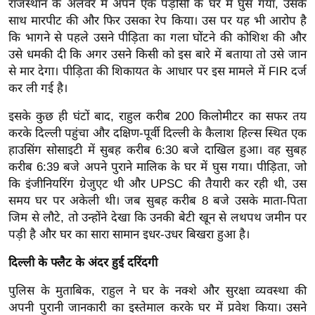
राजस्थान के अलवर में अपने एक पड़ोसी के घर में घुस गया, उसके
र्ल्ड
साथ मारपीट की और फिर उसका रेप किया। उस पर यह भी आरोप है
न्यू
कि भागने से पहले उसने पीड़िता का गला घोंटने की कोशिश की और
ज
उसे धमकी दी कि अगर उसने किसी को इस बारे में बताया तो उसे जान
ब्री
से मार देगा। पीड़िता की शिकायत के आधार पर इस मामले में FIR दर्ज
फ
कर ली गई है।
म
इसके कुछ ही घंटों बाद, राहुल करीब 200 किलोमीटर का सफर तय
नो
करके दिल्ली पहुंचा और दक्षिण-पूर्वी दिल्ली के कैलाश हिल्स स्थित एक
रं
हाउसिंग सोसाइटी में सुबह करीब 6:30 बजे दाखिल हुआ। वह सुबह
ज
करीब 6:39 बजे अपने पुराने मालिक के घर में घुस गया।
पीड़िता, जो
न
कि इंजीनियरिंग ग्रेजुएट थी और UPSC की तैयारी कर रही थी, उस
समय घर पर अकेली थी। जब सुबह करीब 8 बजे उसके माता-पिता
ज
जिम से लौटे, तो उन्होंने देखा कि उनकी बेटी खून से लथपथ जमीन पर
ग
पड़ी है और घर का सारा सामान इधर-उधर बिखरा हुआ है।
त
बॉ
दिल्ली के फ्लैट के अंदर हुई दरिंदगी
ली
पुलिस के मुताबिक, राहुल ने घर के नक्शे और सुरक्षा व्यवस्था की
वु
अपनी पुरानी जानकारी का इस्तेमाल करके घर में प्रवेश किया।
उसने