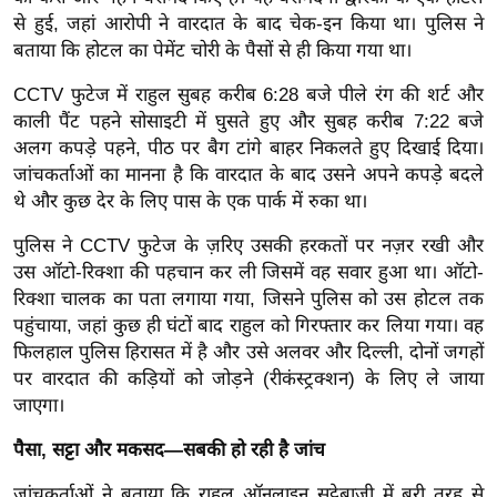
g
से हुई, जहां आरोपी ने वारदात के बाद चेक-इन किया था। पुलिस ने
N
बताया कि होटल का पेमेंट चोरी के पैसों से ही किया गया था।
e
CCTV फुटेज में राहुल सुबह करीब 6:28 बजे पीले रंग की शर्ट और
w
काली पैंट पहने सोसाइटी में घुसते हुए और सुबह करीब 7:22 बजे
s
अलग कपड़े पहने, पीठ पर बैग टांगे बाहर निकलते हुए दिखाई दिया।
ला
जांचकर्ताओं का मानना ​​है कि वारदात के बाद उसने अपने कपड़े बदले
इ
थे और कुछ देर के लिए पास के एक पार्क में रुका था।
फ
स्टा
पुलिस ने CCTV फुटेज के ज़रिए उसकी हरकतों पर नज़र रखी और
उस ऑटो-रिक्शा की पहचान कर ली जिसमें वह सवार हुआ था। ऑटो-
इ
रिक्शा चालक का पता लगाया गया, जिसने पुलिस को उस होटल तक
ल
पहुंचाया, जहां कुछ ही घंटों बाद राहुल को गिरफ्तार कर लिया गया।
वह
टे
फिलहाल पुलिस हिरासत में है और उसे अलवर और दिल्ली, दोनों जगहों
क्नॉ
पर वारदात की कड़ियों को जोड़ने (रीकंस्ट्रक्शन) के लिए ले जाया
लॉ
जाएगा।
जी
पैसा, सट्टा और मकसद—सबकी हो रही है जांच
ब्यू
टी
जांचकर्ताओं ने बताया कि राहुल ऑनलाइन सट्टेबाजी में बुरी तरह से