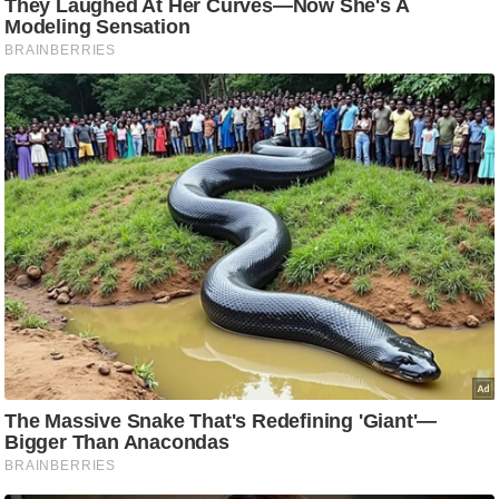
ति
ष
प्र
भु
म
हि
मा
/
ध
र्म
स्थ
ल
व्र
त
त्यो
हा
र