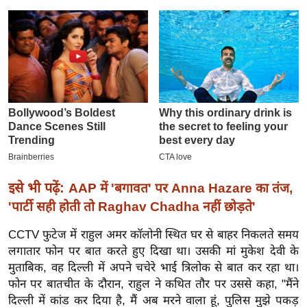
इ
म
ई
-
पे
प
र
मि
सा
ल
इसे भी पढ़ें:
AAP में 'बगावत' पर Anna Hazare का तंज,
'पार्टी सही होती तो Raghav Chadha नहीं छोड़ते'
बे
CCTV फुटेज में राहुल अमर कॉलोनी स्थित घर से बाहर निकलते समय
मि
लगातार फोन पर बात करते हुए दिखा था। उसकी मां मुकेश देवी के
सा
मुताबिक, वह दिल्ली में अपने चचेरे भाई त्रिलोक से बात कर रहा था।
ल
फोन पर बातचीत के दौरान, राहुल ने कथित तौर पर उससे कहा, "मैंने
श
दिल्ली में कांड कर दिया है, मैं अब मरने वाला हूं, पुलिस मुझे पकड़