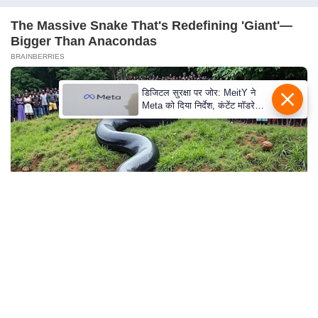
n
The Massive Snake That's Redefining 'Giant'—
d
Bigger Than Anacondas
r
BRAINBERRIES
o
i
डिजिटल सुरक्षा पर जोर: MeitY ने
d
Meta को दिया निर्देश, कंटेंट मॉडरेशन
A
मजबूत करे
p
p
Top 9 Most Controversial 'Late Show' Moments
BRAINBERRIES
And They Did Show This In Bohemian Rapsody!