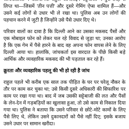
/
लिप्त था—जिसमें 'तीन पत्ती' और दूसरे गेमिंग ऐप्स शामिल हैं—और
फै
उसने कई लोगों से उधार भी ले रखा था। पुलिस अब उन लोगों की
श
पहचान करने में जुटी है जिन्होंने उसे पैसे उधार दिए थे।
न
परिवार वालों का दावा है कि दिल्ली आने का उसका मकसद पैसों और
घ
एक मोबाइल फोन को लेकर चल रहे विवाद से जुड़ा था; उनका आरोप
रे
है कि एक गेम में पैसे हारने के बाद वह अपना फोन वापस लेने के लिए
लू
दिल्ली आया था। हालांकि, जांचकर्ता इस वारदात के पीछे किसी बड़े
नु
आर्थिक और व्यवहारिक मकसद की भी पड़ताल कर रहे हैं।
स्खे
क्रूरता और व्यवहारिक पहलू की भी हो रही है जांच
प
राहुल पहले भी करीब एक साल तक पीड़ित के घर पर घरेलू नौकर के
र्य
तौर पर काम कर चुका था; उसे किसी दूसरे अधिकारी की सिफारिश पर
ट
काम पर रखा गया था। बाद में जब उसकी सट्टेबाजी की लत और पैसों
न
के लेन-देन में गड़बड़ियों का खुलासा हुआ, तो उसे काम से निकाल दिया
स्थ
गया था। पुलिस ने बताया कि उसने परिवार से छोटे-मोटे कामों के लिए
ल
पैसे लिए थे, लेकिन उसने दुकानदारों को पैसे नहीं दिए; इसके बजाय
फि
उसने उधार पर सामान खरीदा।