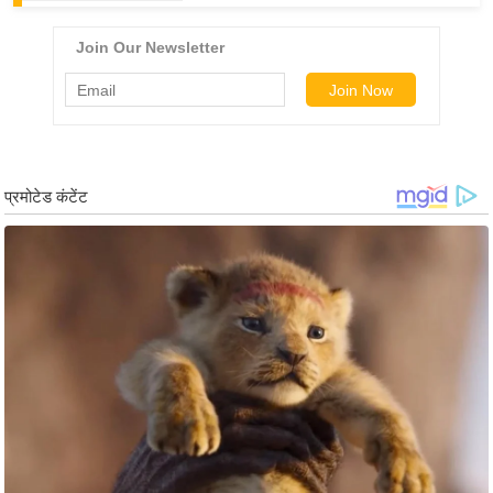
ष
ण
स
म
सा
म
यि
क
मा
तृ
भू
मि
स्तं
भ
ए
म
.