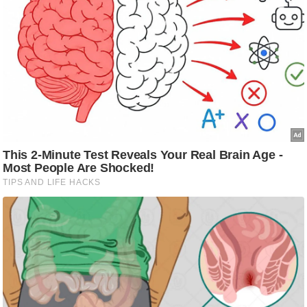
ट
ने
स
मं
त्रा
रि
ले
श
न
शि
प
रा
ज
नी
ति
वि
श्ले