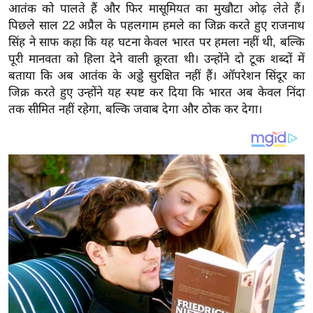
य
आतंक को पालते हैं और फिर मासूमियत का मुखौटा ओढ़ लेते हैं।
ब
पिछले साल 22 अप्रैल के पहलगाम हमले का जिक्र करते हुए राजनाथ
सिंह ने साफ कहा कि यह घटना केवल भारत पर हमला नहीं थी, बल्कि
ज
पूरी मानवता को हिला देने वाली क्रूरता थी। उन्होंने दो टूक शब्दों में
ट
बताया कि अब आतंक के अड्डे सुरक्षित नहीं हैं। ऑपरेशन सिंदूर का
खे
जिक्र करते हुए उन्होंने यह स्पष्ट कर दिया कि भारत अब केवल निंदा
ल
तक सीमित नहीं रहेगा, बल्कि जवाब देगा और ठोक कर देगा।
क्रि
के
ट
I
P
L
2
0
2
6
क्रा