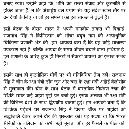
बनाए रखा। उन्होंने कहा कि शांति का रास्ता संवाद और कूटनीति से
र्ल्ड
होकर जाता है, न कि अंधाधुंध बल प्रयोग से। यह संदेश खास तौर पर
न्यू
उन देशों के लिए था जो हर समस्या का हल ताकत में ढूंढ़ते हैं।
ज
ब्री
इसी बैठक के दौरान भारत ने अपनी मानवीय ताकत भी दिखाई।
राजनाथ सिंह ने किर्गिस्तान को भीष्म क्यूब नाम की अत्याधुनिक
फ
चिकित्सा प्रणाली भेंट की। हम आपको बता दें कि यह कोई साधारण
म
उपकरण नहीं है, बल्कि आपदा के समय जीवन बचाने वाला हथियार है।
नो
इस प्रणाली के जरिए कुछ ही मिनटों में सैकड़ों घायलों का इलाज संभव
रं
है।
ज
न
इसके साथ ही कूटनीतिक मोर्चे पर भी गतिविधियां तेज रहीं। राजनाथ
सिंह ने चीन के रक्षा मंत्री डोंग जुन और रूस के रक्षा मंत्री आंद्रेई बेलोसोव
ज
से मुलाकात की। चीन के साथ बैठक में वास्तविक नियंत्रण रेखा की
ग
स्थिति समेत कई अहम मुद्दों पर चर्चा हुई। इसके अलावा भी रक्षा मंत्री
त
की विभिन्न देशों के साथ द्विपक्षीय वार्ताएं हुईं। हम आपको बता दें कि
बॉ
बिश्केक पहुंचने पर राजनाथ सिंह ने विजय चौक पर शहीदों को
ली
श्रद्धांजलि देकर अपने दौरे की शुरुआत की। यह संदेश था कि भारत
वु
सैनिकों के बलिदान को कभी नहीं भूलता और हर फैसले के पीछे वही