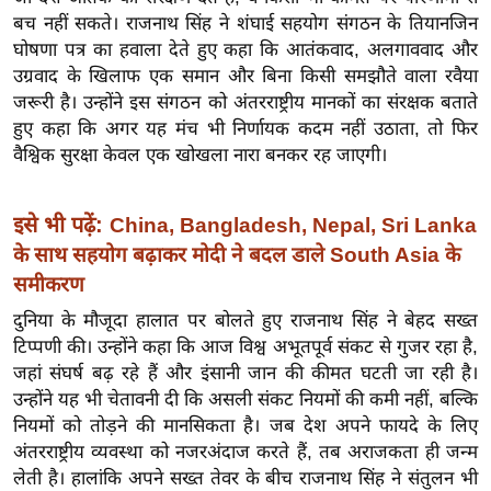
ख्सि
बच नहीं सकते। राजनाथ सिंह ने शंघाई सहयोग संगठन के तियानजिन
य
घोषणा पत्र का हवाला देते हुए कहा कि आतंकवाद, अलगाववाद और
त
उग्रवाद के खिलाफ एक समान और बिना किसी समझौते वाला रवैया
यं
जरूरी है। उन्होंने इस संगठन को अंतरराष्ट्रीय मानकों का संरक्षक बताते
ग
हुए कहा कि अगर यह मंच भी निर्णायक कदम नहीं उठाता, तो फिर
वैश्विक सुरक्षा केवल एक खोखला नारा बनकर रह जाएगी।
इं
डि
या
इसे भी पढ़ें:
China, Bangladesh, Nepal, Sri Lanka
सा
के साथ सहयोग बढ़ाकर मोदी ने बदल डाले South Asia के
हि
समीकरण
त्य
दुनिया के मौजूदा हालात पर बोलते हुए राजनाथ सिंह ने बेहद सख्त
ज
टिप्पणी की। उन्होंने कहा कि आज विश्व अभूतपूर्व संकट से गुजर रहा है,
ग
जहां संघर्ष बढ़ रहे हैं और इंसानी जान की कीमत घटती जा रही है।
त
उन्होंने यह भी चेतावनी दी कि असली संकट नियमों की कमी नहीं, बल्कि
ऑ
नियमों को तोड़ने की मानसिकता है। जब देश अपने फायदे के लिए
टो
अंतरराष्ट्रीय व्यवस्था को नजरअंदाज करते हैं, तब अराजकता ही जन्म
लेती है। हालांकि अपने सख्त तेवर के बीच राजनाथ सिंह ने संतुलन भी
व