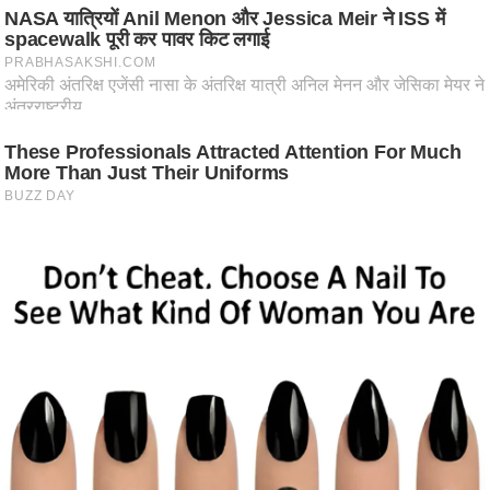
ति
ष
प्र
भु
म
हि
मा
/
ध
र्म
स्थ
ल
व्र
त
त्यो
हा
र