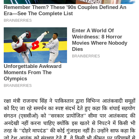
इ
म
ई
-
पे
प
र
मि
सा
ल
बे
रक्षा मंत्री राजनाथ सिंह ने पाकिस्तान द्वारा विभिन्न आतंकवादी समूहों
मि
को दिए जा रहे समर्थन का स्पष्ट संदर्भ देते हुए कहा कि शंघाई सहयोग
सा
संगठन (एससीओ) को ‘‘सरकार प्रायोजित’’ सीमा पार आतंकवाद की
अनदेखी नहीं करना चाहिए क्योंकि इस खतरे से निपटने में किसी भी
ल
तरह के ‘‘दोहरे मापदंड’’ की कोई गुंजाइश नहीं है। उन्होंने साफ कहा कि
श
जो देश आतंक को संरक्षण देते हैं, वे किसी भी कीमत पर परिणामों से