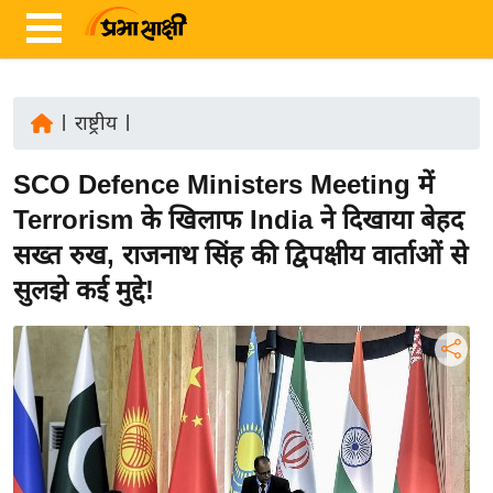
|
राष्ट्रीय
|
ता
SCO Defence Ministers Meeting में
ज़ा
ख
Terrorism के खिलाफ India ने दिखाया बेहद
ब
सख्त रुख, राजनाथ सिंह की द्विपक्षीय वार्ताओं से
र
सुलझे कई मुद्दे!
रा
ष्ट्री
य
अं
त
र्रा
ष्ट्री