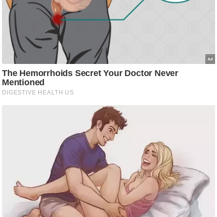
ष
ण
स
म
सा
म
यि
क
मा
तृ
भू
मि
स्तं
भ
ए
म
.