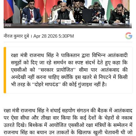
य
बि
ज़
ANI
ने
नीरज कुमार दुबे
। Apr 28 2026 5:30PM
स
उ
रक्षा मंत्री राजनाथ सिंह ने पाकिस्तान द्वारा विभिन्न आतंकवादी
द्यो
समूहों को दिए जा रहे समर्थन का स्पष्ट संदर्भ देते हुए कहा कि
ग
एससीओ को ‘‘सरकार प्रायोजित’’ सीमा पार आतंकवाद की
ज
अनदेखी नहीं करना चाहिए क्योंकि इस खतरे से निपटने में किसी
ग
भी तरह के ‘‘दोहरे मापदंड’’ की कोई गुंजाइश नहीं है।
त
वि
शे
रक्षा मंत्री राजनाथ सिंह ने शंघाई सहयोग संगठन की बैठक में आतंकवाद
ष
पर ऐसा सीधा और तीखा वार किया कि कई देशों के चेहरों से नकाब
ज्ञ
उतरते दिखे। बिश्केक में आयोजित एससीओ रक्षा मंत्रियों के सम्मेलन में
रा
राजनाथ सिंह का बयान उन ताकतों के खिलाफ खुली चेतावनी थी जो