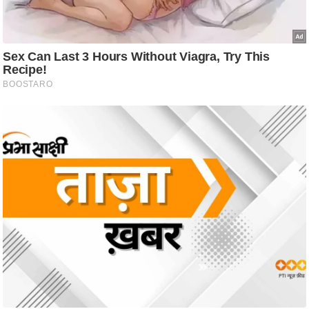
आ
र
.
आ
ई
.
चा
य
प
र
स
मी
क्षा
ध
र्म
ज्यो