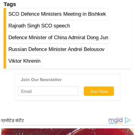
g
Tags
N
SCO Defence Ministers Meeting in Bishkek
e
Rajnath Singh SCO speech
w
s
Defence Minister of China Admiral Dong Jun
ला
Russian Defence Minister Andrei Belousov
इ
फ
Viktor Khrenin
स्टा
इ
ल
टे
क्नॉ
लॉ
जी
ब्यू
टी