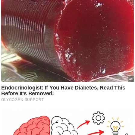
/
फै
श
न
घ
रे
लू
नु
स्खे
प
र्य
ट
न
स्थ
ल
फि