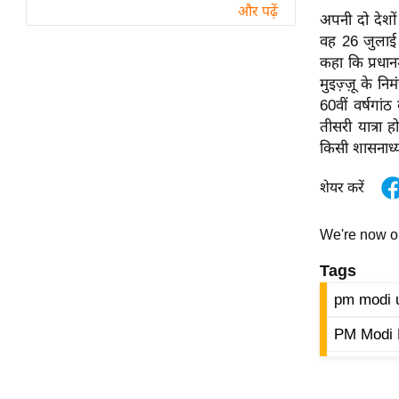
विश्लेषण
और पढ़ें
अपनी दो देशों 
ट्रेंडिंग
वह 26 जुलाई क
कहा कि प्रधान
Q
मुइज़्ज़ू के न
u
60वीं वर्षगां
i
तीसरी यात्रा 
c
किसी शासनाध्य
k
शेयर करें
L
i
n
We're now 
k
Tags
s
pm modi u
विधानसभा
PM Modi M
चुनाव
फोटो
वीडियो