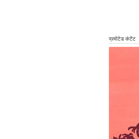
ऑडियो
इंफ़ोग्राफ़िक
राज्यों से
शहरों से
वेब स्टोरी
कार्टून
Short
Videos
iOS App
About us
Contact Editor
Advertise
Privacy Policy
Grievance
Redressal