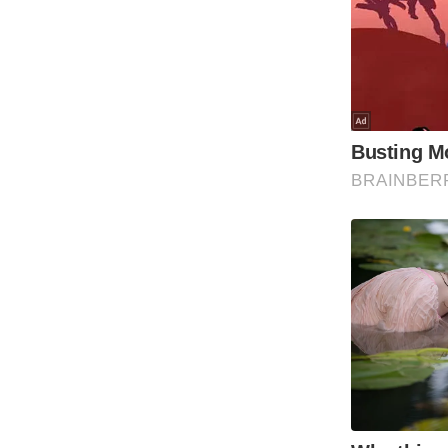
Code Of Ethics
RSS
Our Team
Expert Panel
Loksabhachunav
Android App