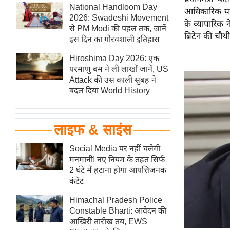
हॉलीवुड
National Handloom Day
आधिकारिक यात्र
2026: Swadeshi Movement
फिल्म समीक्षा
के व्यापारिक 
से PM Modi की पहल तक, जानें
ब्रिटेन की चौथ
Breaking
इस दिन का गौरवशाली इतिहास
News
Hiroshima Day 2026: एक
लाइफस्टाइल
परमाणु बम ने ली लाखों जानें, US
Attack की उस काली सुबह ने
टेक्नॉलॉजी
बदल दिया World History
ब्यूटी/फैशन
घरेलू नुस्खे
लाइफ & साइंस
पर्यटन स्थल
फिटनेस मंत्रा
Social Media पर नहीं चलेगी
मनमानी! नए नियम के तहत सिर्फ
रिलेशनशिप
2 घंटे में हटाना होगा आपत्तिजनक
राजनीति
कंटेंट
विश्लेषण
Himachal Pradesh Police
समसामयिक
Constable Bharti: आवेदन की
आखिरी तारीख तय, EWS
मातृभूमि