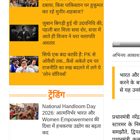
बजट
Hindi
दबाया, किस पाकिस्तान पर हुकूमत
खेल
News
कर रहे मुनीर-शहबाज?
क्रिकेट
जुबान बिगड़ी हुई थी उदयनिधि की,
Hindi
IPL
पहली बार मिला सवा शेर, सत्ता में
आते ही विजय ने धरा थलापति
Videos
2026
अवतार
ANI
क्राइम
सिर्फ एक बंदा काफ़ी है: PK से
अभिनय आकाश
ई-पेपर
ओवैसी तक...कैसे अकेले दम पर
मिसाल बेमिसाल
राजनीति का रुख बदलने में लगे ये
'लोन वॉरियर्स'
भारत और ब
शख्सियत
करने के बा
यंग इंडिया
से यह उनकी
ट्रेंडिंग
साहित्य जगत
ऑटो वर्ल्ड
National Handloom Day
2026: आत्मनिर्भर भारत और
न्यूज ब्रीफ
प्रधानमंत्री न
Women Empowerment की
स्टारमर के नि
मनोरंजन जगत
दिशा में हथकरघा उद्योग का बढ़ता
समझौते, द्विपक
कद
बॉलीवुड
प्रधानमंत्री 