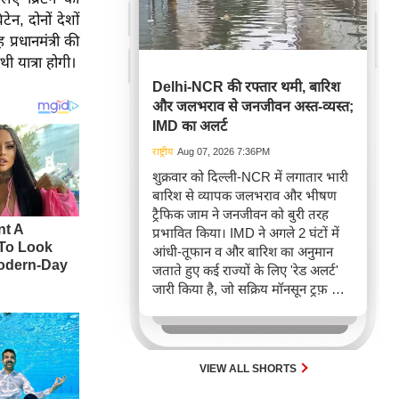
ेन, दोनों देशों
्रधानमंत्री की
ी यात्रा होगी।
Delhi-NCR की रफ्तार थमी, बारिश
और जलभराव से जनजीवन अस्त-व्यस्त;
IMD का अलर्ट
राष्ट्रीय
Aug 07, 2026 7:36PM
शुक्रवार को दिल्ली-NCR में लगातार भारी
बारिश से व्यापक जलभराव और भीषण
ट्रैफिक जाम ने जनजीवन को बुरी तरह
प्रभावित किया। IMD ने अगले 2 घंटों में
आंधी-तूफान व और बारिश का अनुमान
जताते हुए कई राज्यों के लिए 'रेड अलर्ट'
जारी किया है, जो सक्रिय मॉनसून ट्रफ़ और
चक्रवाती हवाओं के घेरे का परिणाम है,
जिससे यातायात बाधित होने के साथ-साथ
सफदरजंग अस्पताल में भी जलभराव की
स्थिति बनी।
VIEW ALL SHORTS