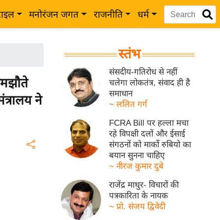
टाइल
मनोरंजन जगत
राजनीति
धर्म
स्तंभ
संसदीय-गतिरोध से नहीं
मझौते
चलेगा लोकतंत्र, संवाद ही है
समाधान
त्रालय ने
~ ललित गर्ग
FCRA Bill पर हल्ला मचा
रहे विपक्षी दलों और ईसाई
संगठनों को मार्को रुबियो का
बयान सुनना चाहिए
~ नीरज कुमार दुबे
राजेंद्र माथुर- विचारों की
पत्रकारिता के नायक
~ प्रो. संजय द्विवेदी