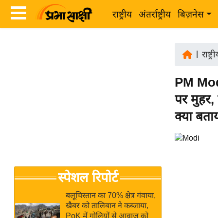
राष्ट्रीय
अंतर्राष्ट्रीय
बिज़नेस
Latest
ता
News
|
राष्ट्र
ज़ा
in
ख
PM Modi
Hindi
ब
पर मुहर, 
र
Hindi
क्या बता
राष्ट्रीय
News
अंतर्राष्ट्रीय
Live
बिज़नेस
उद्योग
Breaking
स्पेशल रिपोर्ट
जगत
News in
विशेषज्ञ
Hindi
बलूचिस्तान का 70% क्षेत्र गंवाया,
राय
खैबर को तालिबान ने कब्जाया,
PoK में गोलियों से आवाज को