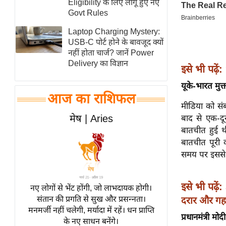
Eligibility के लिए लागू हुए नए
स्तंभ
Govt Rules
एम.
Laptop Charging Mystery:
आर.
USB-C पोर्ट होने के बावजूद क्यों
नहीं होता चार्ज? जानें Power
आई.
Delivery का विज्ञान
इसे भी पढ़ें:
चाय पर
समीक्षा
यूके-भारत मुक
आज का राशिफल
धर्म
मीडिया को संब
ज्योतिष
मेष | Aries
बाद से एक-दूस
बातचीत हुई थी
प्रभु
बातचीत पूरी क
महिमा/
समय पर इससे 
धर्मस्थल
व्रत
त्योहार
इसे भी पढ़ें:
नए लोगों से भेंट होंगी, जो लाभदायक होगी।
संतान की प्रगति से सुख और प्रसन्नता।
दरार और गहर
राशिफल
मनमर्जी नहीं चलेगी, मर्यादा में रहें। धन प्राप्ति
विशेष
प्रधानमंत्री मो
के नए साधन बनेंगे।