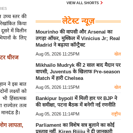
30 एम के भी उड़ाता है और भारत के पास
VIEW ALL SHORTS
इसका सबसे बड़ा बेड़ा है।
यंत उच्च स्तर की
लेटेस्ट न्यूज़
 रेखांकित किया
ूसरे में विलीन
Mourinho की वापसी और Arsenal का
भियानों के लिए
तगड़ा ऑफर, मुश्किल में Vinicius Jr; Real
Madrid ने बढ़ाया कॉन्ट्रैक्ट
Aug 05, 2026 11:25PM
खेल
ोटर धीरज
Mikhailo Mudryk की 2 साल बाद मैदान पर
वापसी, Juventus के खिलाफ Pre-season
Match में हारी Chelsea
हान ने इस बात
Aug 05, 2026 11:15PM
खेल
ों लक्ष्यों को
ी भी हिंसात्मक
Bankipur bypoll में मिली हार पर BJP ने
की समीक्षा, पटना बैठक में बनेगी नई रणनीति
ा राज्येतर तत्व
मानदंड है।
Aug 05, 2026 11:14PM
राष्ट्रीय
लोग लापता,
Parliament का विशेष सत्र बुलाने का कोई
प्रस्ताव नहीं, Kiren Rijiju ने दी जानकारी