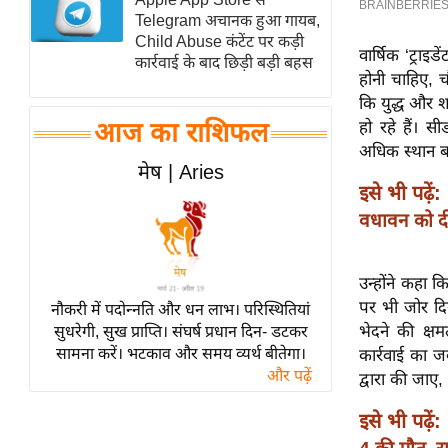
Telegram अचानक हुआ गायब,
स्तंभ
Child Abuse कंटेंट पर कड़ी
वार्षिक ‘ट्राइड
एम.
कार्रवाई के बाद छिड़ी बड़ी बहस
होनी चाहिए, च
आर.
कि युद्ध और श
आई.
आज का राशिफल
हो रहे हैं। स
चाय पर
अधिक स्थान ब
समीक्षा
मेष | Aries
इसे भी पढ़ें:
धर्म
वधावन को दी
ज्योतिष
प्रभु
उन्होंने कहा
महिमा/
पर भी जोर दिय
नौकरी में पदोन्नति और धन लाभ। परिस्थितियां
धर्मस्थल
भेदने की क्षम
सुधरेगी, सुख प्राप्ति। संघर्ष प्रधान दिन- डटकर
व्रत
सामना करें। भटकाव और समय व्यर्थ बीतेगा।
कार्रवाई का जव
त्योहार
और पढ़ें
द्वारा की जा
राशिफल
इसे भी पढ़ें:
विशेष