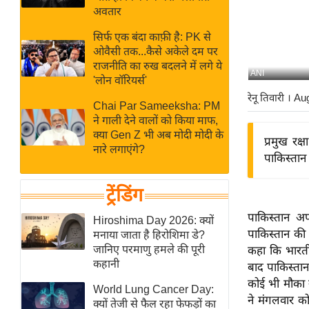
बजट
Hindi
अवतार
खेल
News
सिर्फ एक बंदा काफ़ी है: PK से
क्रिकेट
ओवैसी तक...कैसे अकेले दम पर
Hindi
IPL
राजनीति का रुख बदलने में लगे ये
ANI
'लोन वॉरियर्स'
Videos
2026
रेनू तिवारी
। Au
क्राइम
Chai Par Sameeksha: PM
ने गाली देने वालों को किया माफ,
ई-पेपर
क्या Gen Z भी अब मोदी मोदी के
प्रमुख र
मिसाल बेमिसाल
नारे लगाएंगे?
पाकिस्तान 
शख्सियत
यंग इंडिया
ट्रेंडिंग
साहित्य जगत
पाकिस्तान अ
Hiroshima Day 2026: क्यों
ऑटो वर्ल्ड
पाकिस्तान की 
मनाया जाता है हिरोशिमा डे?
जानिए परमाणु हमले की पूरी
कहा कि भारती
न्यूज ब्रीफ
कहानी
बाद पाकिस्ता
मनोरंजन जगत
कोई भी मौका 
World Lung Cancer Day:
बॉलीवुड
ने मंगलवार को
क्यों तेजी से फैल रहा फेफड़ों का