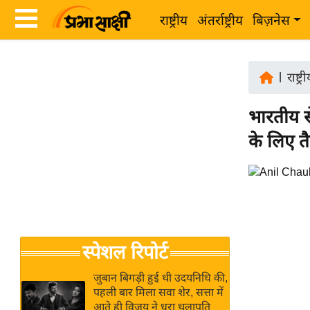
राष्ट्रीय
अंतर्राष्ट्रीय
बिज़नेस
Latest
ता
News
|
राष्ट्र
ज़ा
in
ख
भारतीय स
Hindi
ब
के लिए 
र
Hindi
राष्ट्रीय
News
अंतर्राष्ट्रीय
Live
बिज़नेस
उद्योग
Breaking
स्पेशल रिपोर्ट
जगत
News in
विशेषज्ञ
Hindi
जुबान बिगड़ी हुई थी उदयनिधि की,
राय
पहली बार मिला सवा शेर, सत्ता में
आते ही विजय ने धरा थलापति