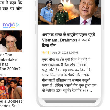
डीएस ने कहा कि
 इस बात पर जोर
अचानक भारत के वायुसेना प्रमुख पहुंचे
Vietnam , Brahmos के दम से
हिला चीन
अंतर्राष्ट्रीय
Aug 05, 2026 8:00PM
एयर चीफ मार्शल एपी सिंह ने हनोई में
महान क्रांतिकारी नेता होची मिन को
श्रद्धांजलि देकर यह साफ कर दिया कि
भारत वियतनाम के संघर्ष और उसके
गौरवशाली इतिहास का सम्मान बखूबी
करता है। लेकिन असली गेम शुरू हुआ जब
वो रेजीमेंट 927 पहुंचे। रेजीमेंट 927
वियतनाम की वायुसेना की रीड है। यहां
एयर चीफ ने सीधे वियतनामी फाइटर
पायलट से बातचीत की। वियतनाम भी सुई