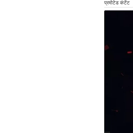
ऑडियो
इंफ़ोग्राफ़िक
राज्यों से
शहरों से
वेब स्टोरी
कार्टून
Short
Videos
iOS App
About us
Contact Editor
Advertise
Privacy Policy
Grievance
Redressal