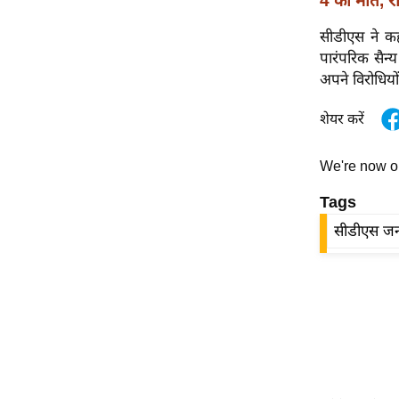
4 की मौत, र
विश्लेषण
ट्रेंडिंग
सीडीएस ने क
पारंपरिक सैन
अपने विरोधियो
Q
u
शेयर करें
i
c
We're now 
k
L
Tags
i
सीडीएस ज
n
k
s
विधानसभा
चुनाव
फोटो
वीडियो