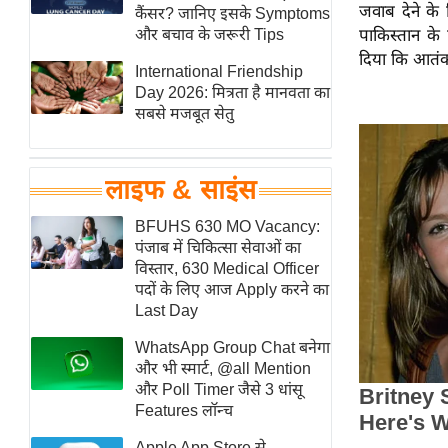
जवाब देने के 
हॉलीवुड
कैंसर? जानिए इसके Symptoms
और बचाव के जरूरी Tips
पाकिस्तान के 
फिल्म समीक्षा
दिया कि आतंकव
International Friendship
Breaking
Day 2026: मित्रता है मानवता का
News
सबसे मजबूत सेतु
लाइफस्टाइल
टेक्नॉलॉजी
लाइफ & साइंस
ब्यूटी/फैशन
घरेलू नुस्खे
BFUHS 630 MO Vacancy:
पंजाब में चिकित्सा सेवाओं का
पर्यटन स्थल
विस्तार, 630 Medical Officer
फिटनेस मंत्रा
पदों के लिए आज Apply करने का
Last Day
रिलेशनशिप
WhatsApp Group Chat बनेगा
राजनीति
और भी स्मार्ट, @all Mention
विश्लेषण
और Poll Timer जैसे 3 धांसू
समसामयिक
Features लॉन्च
मातृभूमि
Apple App Store से