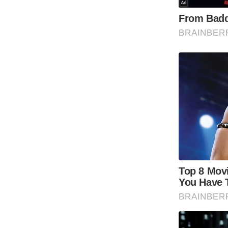
Code Of Ethics
RSS
Our Team
Expert Panel
Loksabhachunav
Android App