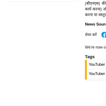
विश्लेषण
(बीएनएस) की ध
कार्य करना) औ
ट्रेंडिंग
करना या वस्तु
Q
News Sourc
u
i
शेयर करें
c
k
We're now 
L
i
Tags
n
YouTuber
k
s
YouTuber
विधानसभा
चुनाव
फोटो
वीडियो