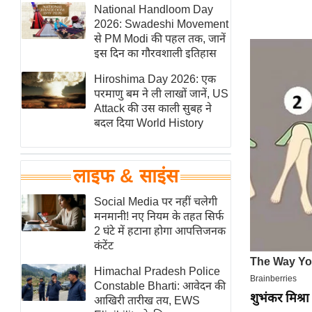
हॉलीवुड
National Handloom Day
2026: Swadeshi Movement
फिल्म समीक्षा
से PM Modi की पहल तक, जानें
Breaking
इस दिन का गौरवशाली इतिहास
News
Hiroshima Day 2026: एक
लाइफस्टाइल
परमाणु बम ने ली लाखों जानें, US
Attack की उस काली सुबह ने
टेक्नॉलॉजी
बदल दिया World History
ब्यूटी/फैशन
घरेलू नुस्खे
लाइफ & साइंस
पर्यटन स्थल
फिटनेस मंत्रा
Social Media पर नहीं चलेगी
मनमानी! नए नियम के तहत सिर्फ
रिलेशनशिप
2 घंटे में हटाना होगा आपत्तिजनक
राजनीति
कंटेंट
विश्लेषण
Himachal Pradesh Police
समसामयिक
Constable Bharti: आवेदन की
शुभंकर मिश्रा
आखिरी तारीख तय, EWS
मातृभूमि