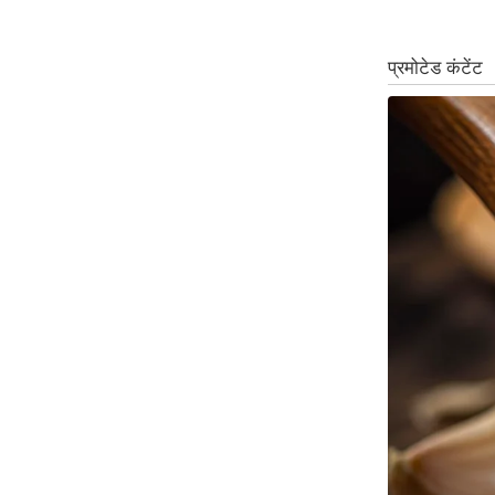
ऑडियो
इंफ़ोग्राफ़िक
राज्यों से
शहरों से
वेब स्टोरी
कार्टून
Short
Videos
iOS App
About us
Contact Editor
Advertise
Privacy Policy
Grievance
Redressal