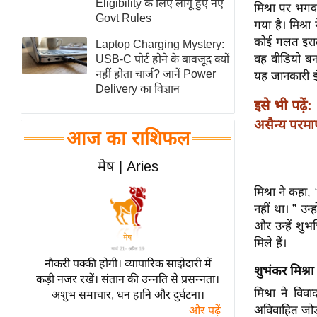
Eligibility के लिए लागू हुए नए
मिश्रा पर भगव
स्तंभ
Govt Rules
गया है। मिश्
एम.
कोई गलत इरादा 
Laptop Charging Mystery:
आर.
वह वीडियो बना
USB-C पोर्ट होने के बावजूद क्यों
नहीं होता चार्ज? जानें Power
यह जानकारी इं
आई.
Delivery का विज्ञान
चाय पर
इसे भी पढ़ें:
समीक्षा
असैन्य परमा
आज का राशिफल
धर्म
ज्योतिष
मेष | Aries
प्रभु
मिश्रा ने कहा,
महिमा/
नहीं था। ” उन्
धर्मस्थल
और उन्हें शुभच
व्रत
मिले हैं।
त्योहार
नौकरी पक्की होगी। व्यापारिक साझेदारी में
शुभंकर मिश्रा
कड़ी नजर रखें। संतान की उन्नति से प्रसन्नता।
राशिफल
मिश्रा ने विव
अशुभ समाचार, धन हानि और दुर्घटना।
विशेष
अविवाहित जोड़ो
और पढ़ें