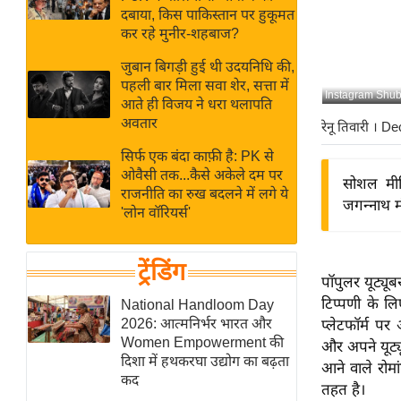
बजट
Hindi
दबाया, किस पाकिस्तान पर हुकूमत
खेल
News
कर रहे मुनीर-शहबाज?
क्रिकेट
जुबान बिगड़ी हुई थी उदयनिधि की,
Hindi
IPL
पहली बार मिला सवा शेर, सत्ता में
Instagram Shu
आते ही विजय ने धरा थलापति
Videos
2026
अवतार
रेनू तिवारी
। De
क्राइम
सिर्फ एक बंदा काफ़ी है: PK से
ई-पेपर
ओवैसी तक...कैसे अकेले दम पर
सोशल मीडि
मिसाल बेमिसाल
राजनीति का रुख बदलने में लगे ये
जगन्नाथ मं
'लोन वॉरियर्स'
शख्सियत
यंग इंडिया
ट्रेंडिंग
साहित्य जगत
पॉपुलर यूट्यू
ऑटो वर्ल्ड
टिप्पणी के ल
National Handloom Day
2026: आत्मनिर्भर भारत और
प्लेटफॉर्म प
न्यूज ब्रीफ
Women Empowerment की
और अपने यूट्य
मनोरंजन जगत
दिशा में हथकरघा उद्योग का बढ़ता
आने वाले रोमा
कद
बॉलीवुड
तहत है।