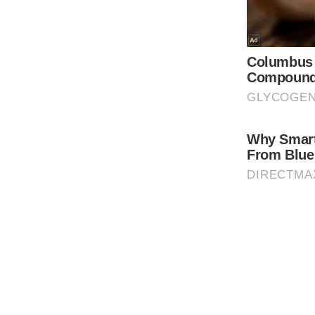
Code Of Ethics
RSS
Our Team
Expert Panel
Loksabhachunav
Android App