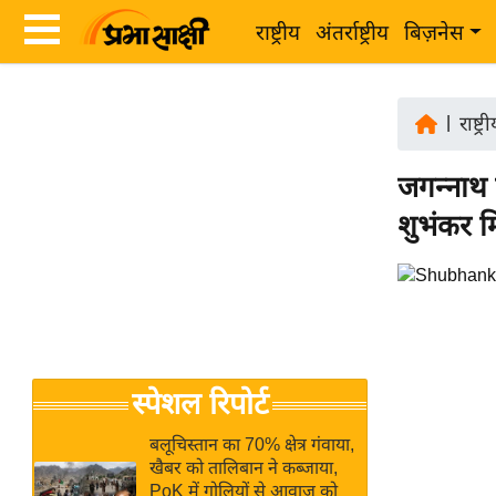
राष्ट्रीय
अंतर्राष्ट्रीय
बिज़नेस
Latest
ता
News
|
राष्ट्र
ज़ा
in
ख
जगन्नाथ म
Hindi
ब
शुभंकर मि
र
Hindi
राष्ट्रीय
News
अंतर्राष्ट्रीय
Live
बिज़नेस
उद्योग
Breaking
स्पेशल रिपोर्ट
जगत
News in
विशेषज्ञ
Hindi
बलूचिस्तान का 70% क्षेत्र गंवाया,
राय
खैबर को तालिबान ने कब्जाया,
PoK में गोलियों से आवाज को