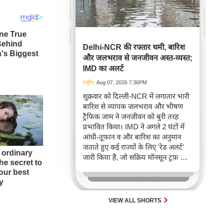
Delhi-NCR की रफ्तार थमी, बारिश
और जलभराव से जनजीवन अस्त-व्यस्त;
IMD का अलर्ट
राष्ट्रीय
Aug 07, 2026 7:36PM
शुक्रवार को दिल्ली-NCR में लगातार भारी
बारिश से व्यापक जलभराव और भीषण
ट्रैफिक जाम ने जनजीवन को बुरी तरह
प्रभावित किया। IMD ने अगले 2 घंटों में
आंधी-तूफान व और बारिश का अनुमान
जताते हुए कई राज्यों के लिए 'रेड अलर्ट'
जारी किया है, जो सक्रिय मॉनसून ट्रफ़ और
चक्रवाती हवाओं के घेरे का परिणाम है,
जिससे यातायात बाधित होने के साथ-साथ
सफदरजंग अस्पताल में भी जलभराव की
स्थिति बनी।
VIEW ALL SHORTS