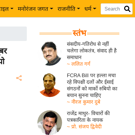
टाइल
मनोरंजन जगत
राजनीति
धर्म
स्तंभ
संसदीय-गतिरोध से नहीं
ूबर
चलेगा लोकतंत्र, संवाद ही है
समाधान
यो
~ ललित गर्ग
FCRA Bill पर हल्ला मचा
रहे विपक्षी दलों और ईसाई
संगठनों को मार्को रुबियो का
बयान सुनना चाहिए
~ नीरज कुमार दुबे
राजेंद्र माथुर- विचारों की
पत्रकारिता के नायक
~ प्रो. संजय द्विवेदी