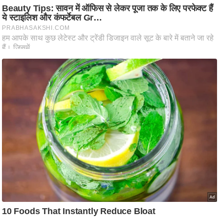
आ
र
.
आ
ई
.
चा
य
प
र
स
मी
क्षा
ध
र्म
ज्यो