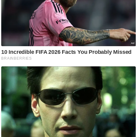
ट
ने
स
मं
त्रा
रि
ले
श
न
शि
प
रा
ज
नी
ति
वि
श्ले