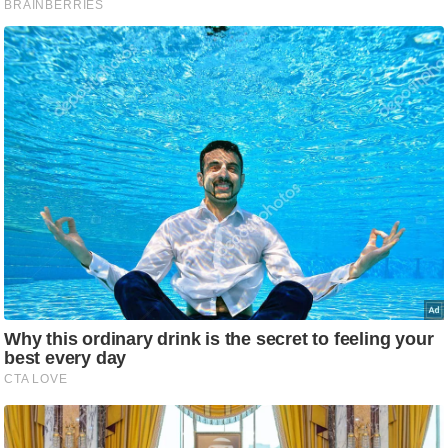
ति
ष
प्र
भु
म
हि
मा
/
ध
र्म
स्थ
ल
व्र
त
त्यो
हा
र