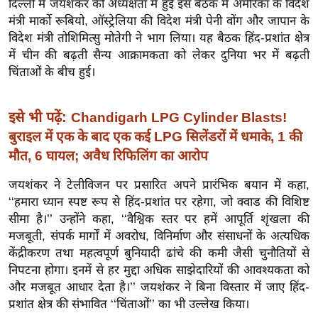
दिल्ली में जयशंकर की अध्यक्षता में हुई इस बैठक में अमेरिका के विदेश
ख्सि
मंत्री मार्को रूबियो, ऑस्ट्रेलिया की विदेश मंत्री पेनी वोंग और जापान के
य
विदेश मंत्री तोशिमित्सु मोतेगी ने भाग लिया। यह बैठक हिंद-प्रशांत क्षेत्र
त
में चीन की बढ़ती सैन्य आक्रामकता को लेकर दुनिया भर में बढ़ती
यं
चिंताओं के बीच हुई।
ग
इं
इसे भी पढ़ें:
Chandigarh LPG Cylinder Blasts!
डि
बुराइल में एक के बाद एक कई LPG सिलेंडरों में धमाके, 1 की
या
मौत, 6 घायल; अवैध रिफिलिंग का आरोप
सा
हि
जयशंकर ने टेलीविजन पर प्रसारित अपने प्रारंभिक बयान में कहा,
त्य
‘‘हमारा ध्यान स्पष्ट रूप से हिंद-प्रशांत पर रहेगा, जो क्वाड की विशिष्ट
ज
सीमा है।’’ उन्होंने कहा, ‘‘वैश्विक स्तर पर हमें आपूर्ति शृंखला की
ग
मजबूती, संपर्क मार्गों में अवरोध, विनिर्माण और संसाधनों के अत्यधिक
त
केंद्रीकरण तथा महत्वपूर्ण बुनियादी ढांचे की कमी जैसी चुनौतियों से
निपटना होगा। इनमें से हर मुद्दा अधिक साझेदारियों की आवश्यकता को
ऑ
और मजबूत आधार देता है।’’ जयशंकर ने बिना विस्तार में जाए हिंद-
टो
प्रशांत क्षेत्र की संभावित ‘‘चिंताओं’’ का भी उल्लेख किया।
व