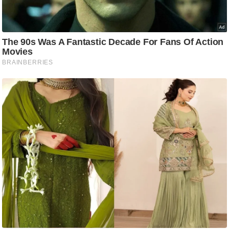
ष
ण
स
म
सा
म
यि
क
मा
तृ
भू
मि
स्तं
भ
ए
म
.