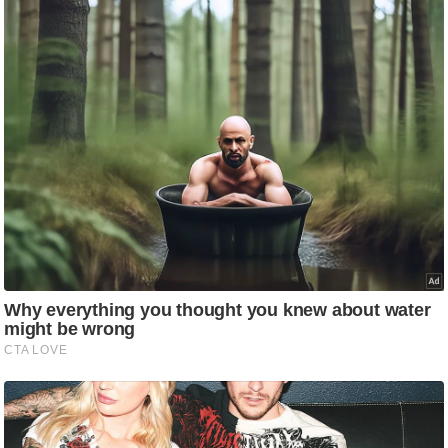
g
N
e
w
s
ला
इ
फ
स्टा
इ
ल
टे
क्नॉ
लॉ
जी
ब्यू
टी