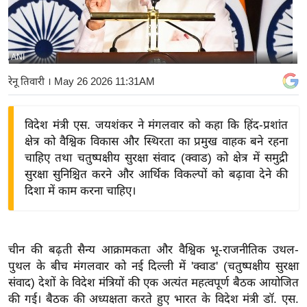
य
बि
ज़
ANI
ने
रेनू तिवारी
। May 26 2026 11:31AM
स
उ
विदेश मंत्री एस. जयशंकर ने मंगलवार को कहा कि हिंद-प्रशांत
द्यो
क्षेत्र को वैश्विक विकास और स्थिरता का प्रमुख वाहक बने रहना
ग
चाहिए तथा चतुष्पक्षीय सुरक्षा संवाद (क्वाड) को क्षेत्र में समुद्री
ज
सुरक्षा सुनिश्चित करने और आर्थिक विकल्पों को बढ़ावा देने की
ग
दिशा में काम करना चाहिए।
त
वि
शे
चीन की बढ़ती सैन्य आक्रामकता और वैश्विक भू-राजनीतिक उथल-
ष
पुथल के बीच मंगलवार को नई दिल्ली में 'क्वाड' (चतुष्पक्षीय सुरक्षा
ज्ञ
संवाद) देशों के विदेश मंत्रियों की एक अत्यंत महत्वपूर्ण बैठक आयोजित
रा
की गई। बैठक की अध्यक्षता करते हुए भारत के विदेश मंत्री डॉ. एस.