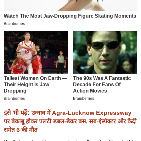
इ
म
ई
-
पे
प
र
मि
सा
ल
बे
मि
इसे भी पढ़ें:
उन्नाव में Agra-Lucknow Expressway
सा
पर बेकाबू होकर पलटी डबल-डेकर बस, सब-इंस्पेक्टर और कैदी
ल
समेत 6 की मौत
श