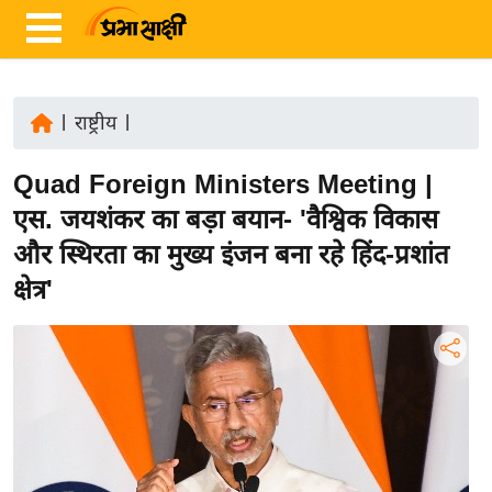
|
राष्ट्रीय
|
ता
Quad Foreign Ministers Meeting |
ज़ा
ख
एस. जयशंकर का बड़ा बयान- 'वैश्विक विकास
ब
और स्थिरता का मुख्य इंजन बना रहे हिंद-प्रशांत
र
क्षेत्र'
रा
ष्ट्री
य
अं
त
र्रा
ष्ट्री