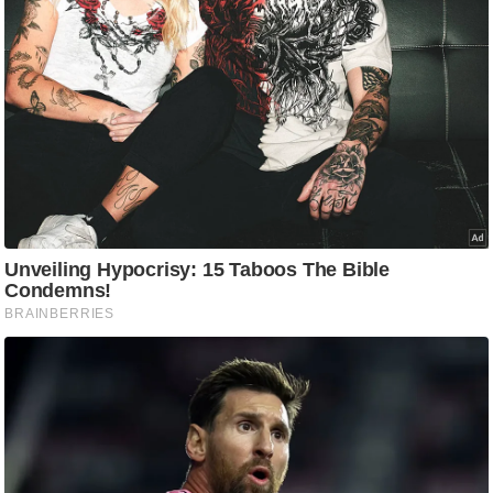
/
फै
श
न
घ
रे
लू
नु
स्खे
प
र्य
ट
न
स्थ
ल
फि