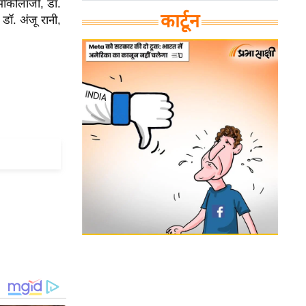
र्माकोलॉजी, डॉ.
कार्टून
 डॉ. अंजू रानी,