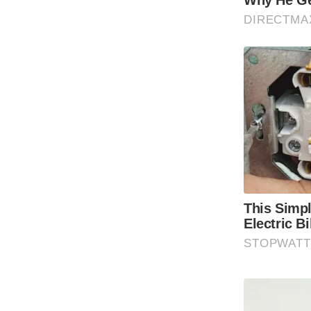
Code Of Ethics
RSS
Our Team
Expert Panel
Loksabhachunav
Android App