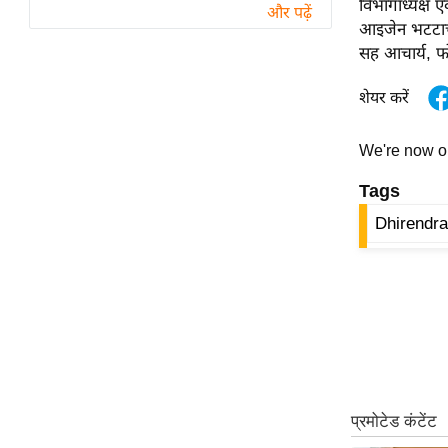
विभागाध्यक्ष ए
विश्लेषण
और पढ़ें
आइजेन भटटाचार्
ट्रेंडिंग
सह आचार्य, फो
Q
शेयर करें
u
i
We're now 
c
k
Tags
L
Dhirendra
i
n
k
s
विधानसभा
चुनाव
फोटो
वीडियो