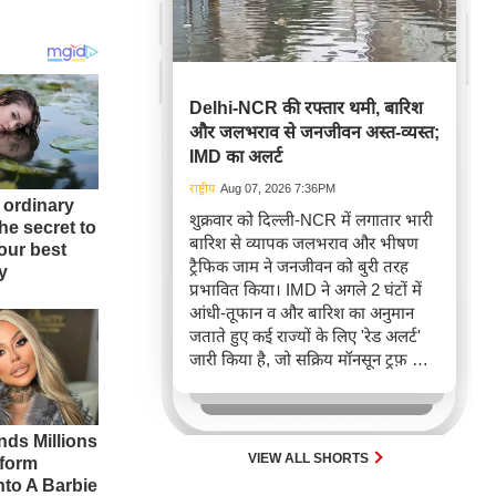
Delhi-NCR की रफ्तार थमी, बारिश
और जलभराव से जनजीवन अस्त-व्यस्त;
IMD का अलर्ट
राष्ट्रीय
Aug 07, 2026 7:36PM
शुक्रवार को दिल्ली-NCR में लगातार भारी
बारिश से व्यापक जलभराव और भीषण
ट्रैफिक जाम ने जनजीवन को बुरी तरह
प्रभावित किया। IMD ने अगले 2 घंटों में
आंधी-तूफान व और बारिश का अनुमान
जताते हुए कई राज्यों के लिए 'रेड अलर्ट'
जारी किया है, जो सक्रिय मॉनसून ट्रफ़ और
चक्रवाती हवाओं के घेरे का परिणाम है,
जिससे यातायात बाधित होने के साथ-साथ
सफदरजंग अस्पताल में भी जलभराव की
स्थिति बनी।
VIEW ALL SHORTS