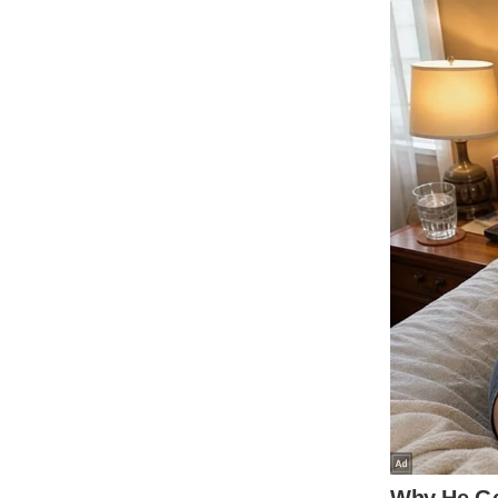
ऑडियो
इंफ़ोग्राफ़िक
राज्यों से
शहरों से
वेब स्टोरी
कार्टून
Short
Videos
iOS App
About us
Contact Editor
Advertise
Privacy Policy
Grievance
Redressal