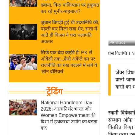
बजट
Hindi
दबाया, किस पाकिस्तान पर हुकूमत
खेल
News
कर रहे मुनीर-शहबाज?
क्रिकेट
जुबान बिगड़ी हुई थी उदयनिधि की,
Hindi
IPL
पहली बार मिला सवा शेर, सत्ता में
आते ही विजय ने धरा थलापति
Videos
2026
अवतार
PR Image
क्राइम
सिर्फ एक बंदा काफ़ी है: PK से
प्रेस विज्ञप्ति
। N
ई-पेपर
ओवैसी तक...कैसे अकेले दम पर
मिसाल बेमिसाल
राजनीति का रुख बदलने में लगे ये
'लोन वॉरियर्स'
जेवर विधा
शख्सियत
वाली जान
यंग इंडिया
करने का भी
ट्रेंडिंग
साहित्य जगत
ऑटो वर्ल्ड
National Handloom Day
2026: आत्मनिर्भर भारत और
न्यूज ब्रीफ
स्वामी विवेका
Women Empowerment की
संस्थान ऑफ म
मनोरंजन जगत
दिशा में हथकरघा उद्योग का बढ़ता
वितरित किए। क
कद
बॉलीवुड
किया गया। इस