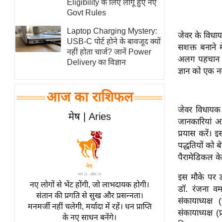
Eligibility के लिए लागू हुए नए
स्तंभ
Govt Rules
एम.
Laptop Charging Mystery:
जेवर के विधाय
आर.
USB-C पोर्ट होने के बावजूद क्यों
सशक्त बनाने म
नहीं होता चार्ज? जानें Power
आई.
अलग पहचान बन
Delivery का विज्ञान
चाय पर
ज्ञान को एक न
समीक्षा
आज का राशिफल
धर्म
जेवर विधायक 
ज्योतिष
मेष | Aries
जानकारियां अ
प्रभु
प्रयास करें। इ
महिमा/
पद्धतियों को 
धर्मस्थल
पैरामेडिकल के
व्रत
इस मौके पर डा
त्योहार
नए लोगों से भेंट होंगी, जो लाभदायक होगी।
डॉ. रंजना वर्म
संतान की प्रगति से सुख और प्रसन्नता।
राशिफल
संकायाध्यक्ष 
मनमर्जी नहीं चलेगी, मर्यादा में रहें। धन प्राप्ति
संकायाध्यक्ष 
विशेष
के नए साधन बनेंगे।