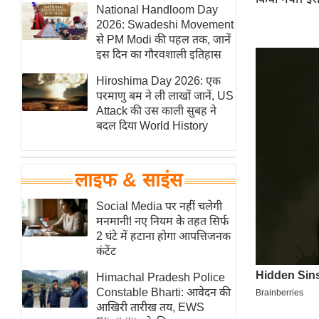
हॉलीवुड
National Handloom Day
2026: Swadeshi Movement
फिल्म समीक्षा
से PM Modi की पहल तक, जानें
Breaking
इस दिन का गौरवशाली इतिहास
News
Hiroshima Day 2026: एक
लाइफस्टाइल
परमाणु बम ने ली लाखों जानें, US
Attack की उस काली सुबह ने
टेक्नॉलॉजी
बदल दिया World History
ब्यूटी/फैशन
घरेलू नुस्खे
लाइफ & साइंस
पर्यटन स्थल
फिटनेस मंत्रा
Social Media पर नहीं चलेगी
मनमानी! नए नियम के तहत सिर्फ
रिलेशनशिप
2 घंटे में हटाना होगा आपत्तिजनक
राजनीति
कंटेंट
विश्लेषण
Himachal Pradesh Police
समसामयिक
Constable Bharti: आवेदन की
आखिरी तारीख तय, EWS
मातृभूमि