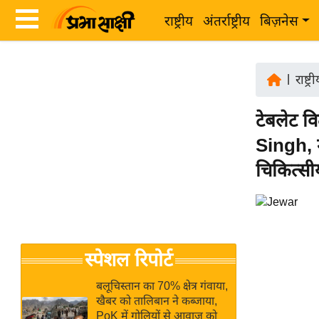
राष्ट्रीय
अंतर्राष्ट्रीय
बिज़नेस
Latest
ता
News
|
राष्ट्र
ज़ा
in
ख
टेबलेट व
Hindi
ब
Singh, म
र
Hindi
चिकित्सीय
राष्ट्रीय
News
अंतर्राष्ट्रीय
Live
बिज़नेस
उद्योग
Breaking
स्पेशल रिपोर्ट
जगत
News in
विशेषज्ञ
Hindi
बलूचिस्तान का 70% क्षेत्र गंवाया,
राय
खैबर को तालिबान ने कब्जाया,
PoK में गोलियों से आवाज को