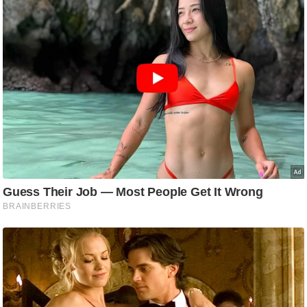
ड
हॉ
ली
वु
ड
फि
ल्म
स
मी
क्षा
B
r
e
a
k
i
n