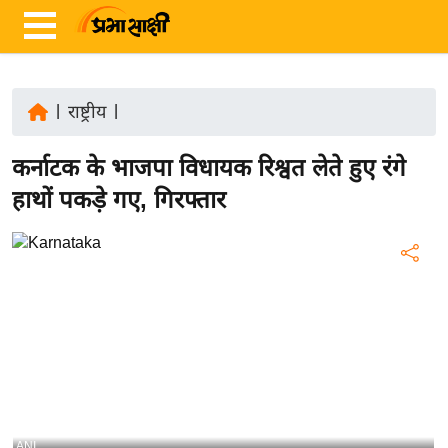
|
राष्ट्रीय
|
ता
कर्नाटक के भाजपा विधायक रिश्वत लेते हुए रंगे
ज़ा
ख
हाथों पकड़े गए, गिरफ्तार
ब
र
रा
ष्ट्री
य
अं
त
र्रा
ष्ट्री
ANI