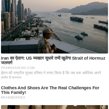
ति
ष
प्र
भु
म
हि
मा
/
ध
र्म
स्थ
ल
व्र
त
त्यो
हा
र