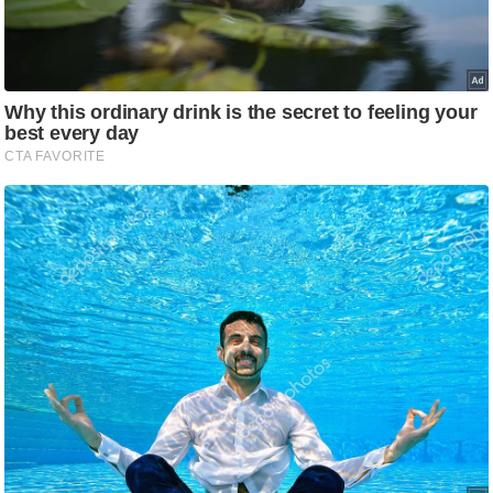
/
फै
श
न
घ
रे
लू
नु
स्खे
प
र्य
ट
न
स्थ
ल
फि