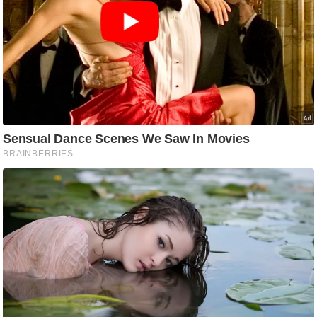
g
N
e
w
s
ला
इ
फ
स्टा
इ
ल
टे
क्नॉ
लॉ
जी
ब्यू
टी