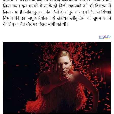
य
लिया गया। इस मामले में उनके दो निजी सहायकों को भी हिरासत में
ब
लिया गया है। लोकायुक्त अधिकारियों के अनुसार, गडग जिले में सिंचाई
ज
विभाग की एक लघु परियोजना से संबंधित स्वीकृतियों को सुगम बनाने
ट
के लिए कथित तौर पर रिश्वत मांगी गई थी।
खे
ल
क्रि
के
ट
I
P
L
2
0
2
6
क्रा