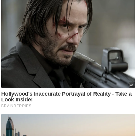
आ
र
.
आ
ई
.
चा
य
प
र
स
मी
क्षा
ध
र्म
ज्यो