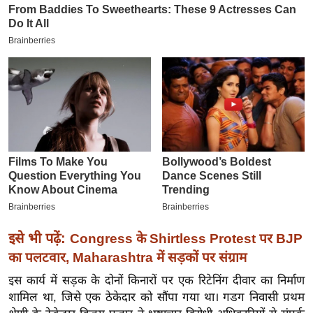
इ
म
ई
-
पे
प
र
मि
सा
ल
बे
इसे भी पढ़ें:
Congress के Shirtless Protest पर BJP
मि
का पलटवार, Maharashtra में सड़कों पर संग्राम
सा
ल
इस कार्य में सड़क के दोनों किनारों पर एक रिटेनिंग दीवार का निर्माण
शामिल था, जिसे एक ठेकेदार को सौंपा गया था। गडग निवासी प्रथम
श