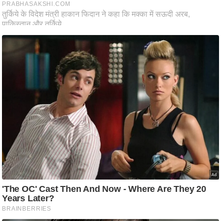
ष
ण
स
म
सा
म
यि
क
मा
तृ
भू
मि
स्तं
भ
ए
म
.