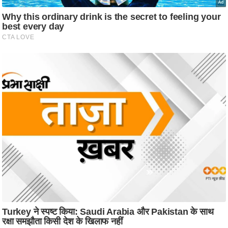
ट
ने
स
मं
त्रा
रि
ले
श
न
शि
प
रा
ज
नी
ति
वि
श्ले