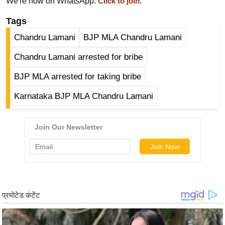
We're now on WhatsApp.
Click to join.
र्ल्ड
Tags
न्यू
ज
Chandru Lamani
BJP MLA Chandru Lamani
ब्री
Chandru Lamani arrested for bribe
फ
BJP MLA arrested for taking bribe
म
नो
Karnataka BJP MLA Chandru Lamani
रं
ज
न
ज
ग
त
बॉ
ली
वु