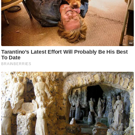
g
N
e
w
s
ला
इ
फ
स्टा
इ
ल
टे
क्नॉ
लॉ
जी
ब्यू
टी