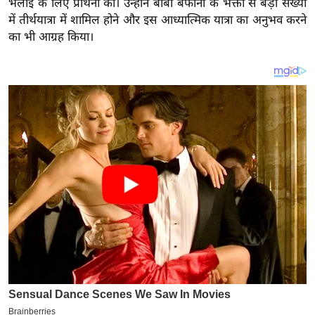
भलाई के लिए प्रार्थना की। उन्होंने बाबा बर्फानी के भक्तों से बड़ी संख्या
य
में तीर्थयात्रा में शामिल होने और इस आध्यात्मिक यात्रा का अनुभव करने
ब
का भी आग्रह किया।
ज
ट
खे
ल
क्रि
के
ट
I
P
L
2
0
2
6
क्रा