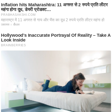
ट
ने
स
मं
त्रा
रि
ले
श
न
शि
प
रा
ज
नी
ति
वि
श्ले