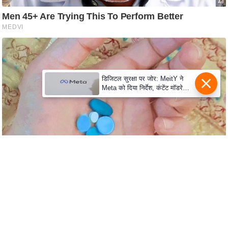
C
o
n
t
a
डिजिटल सुरक्षा पर जोर: MeitY ने
c
Meta को दिया निर्देश, कंटेंट मॉडरेशन
t
मजबूत करे
E
d
i
t
o
r
A
d
v