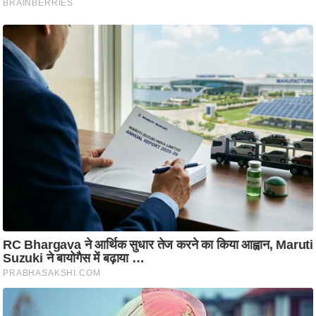
ति
ष
प्र
भु
म
हि
मा
/
ध
र्म
स्थ
ल
व्र
त
त्यो
हा
र