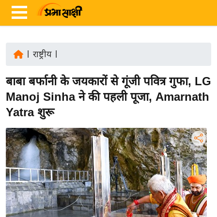
|
राष्ट्रीय
|
ता
बाबा बर्फानी के जयकारों से गूंजी पवित्र गुफा, LG
ज़ा
ख
Manoj Sinha ने की पहली पूजा, Amarnath
ब
Yatra शुरू
र
रा
ष्ट्री
य
अं
त
र्रा
ष्ट्री