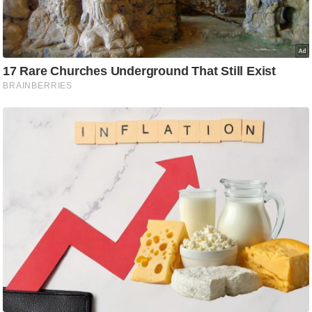
/
फै
श
न
घ
रे
लू
नु
स्खे
प
र्य
ट
न
स्थ
ल
फि