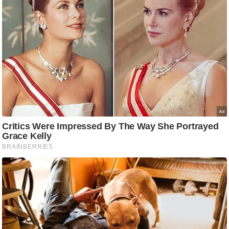
ड
हॉ
ली
वु
ड
फि
ल्म
स
मी
क्षा
B
r
e
a
k
i
n