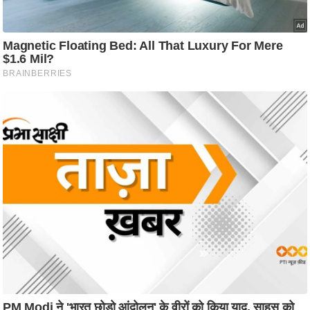
ष
ण
स
म
सा
म
यि
क
मा
तृ
भू
मि
स्तं
भ
ए
म
.