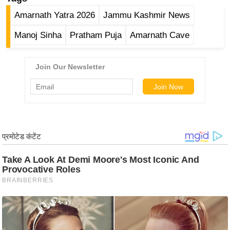
र्ल्ड
Amarnath Yatra 2026
Jammu Kashmir News
न्यू
Manoj Sinha
Pratham Puja
Amarnath Cave
ज
ब्री
फ
म
नो
रं
ज
न
ज
ग
त
बॉ
ली
वु