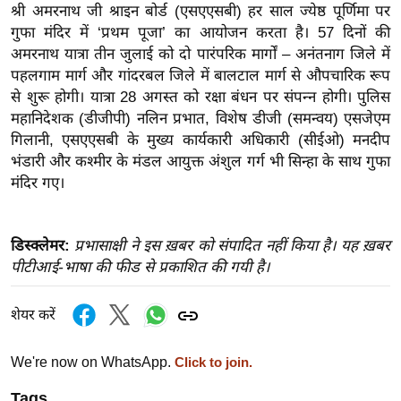
ख्सि
श्री अमरनाथ जी श्राइन बोर्ड (एसएएसबी) हर साल ज्येष्ठ पूर्णिमा पर
य
गुफा मंदिर में ‘प्रथम पूजा’ का आयोजन करता है। 57 दिनों की
त
अमरनाथ यात्रा तीन जुलाई को दो पारंपरिक मार्गों – अनंतनाग जिले में
पहलगाम मार्ग और गांदरबल जिले में बालटाल मार्ग से औपचारिक रूप
यं
से शुरू होगी। यात्रा 28 अगस्त को रक्षा बंधन पर संपन्न होगी। पुलिस
ग
महानिदेशक (डीजीपी) नलिन प्रभात, विशेष डीजी (समन्वय) एसजेएम
इं
गिलानी, एसएएसबी के मुख्य कार्यकारी अधिकारी (सीईओ) मनदीप
डि
भंडारी और कश्मीर के मंडल आयुक्त अंशुल गर्ग भी सिन्हा के साथ गुफा
या
मंदिर गए।
सा
हि
डिस्क्लेमर:
प्रभासाक्षी ने इस ख़बर को संपादित नहीं किया है। यह ख़बर
त्य
पीटीआई-भाषा की फीड से प्रकाशित की गयी है।
ज
ग
शेयर करें
त
ऑ
We're now on WhatsApp.
Click to join.
टो
व
Tags