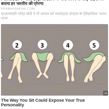
आ
र
.
आ
ई
.
चा
य
प
र
स
मी
क्षा
ध
र्म
ज्यो