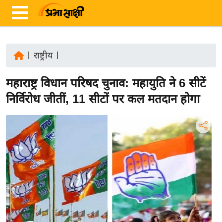
|
राष्ट्रीय
|
ता
महाराष्ट्र विधान परिषद चुनाव: महायुति ने 6 सीटें
ज़ा
ख
निर्विरोध जीतीं, 11 सीटों पर कल मतदान होगा
ब
र
रा
ष्ट्री
य
अं
त
र्रा
ष्ट्री