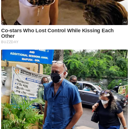
ति
ष
प्र
भु
म
हि
मा
/
ध
र्म
स्थ
ल
व्र
त
त्यो
हा
र