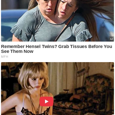
आ
र
.
आ
ई
.
चा
य
प
र
स
मी
क्षा
ध
र्म
ज्यो