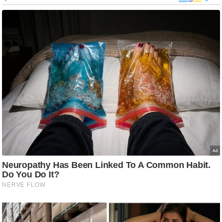
g
N
e
w
s
ला
इ
फ
स्टा
इ
ल
टे
क्नॉ
लॉ
जी
ब्यू
टी