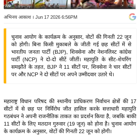
ANI
य
बि
अभिनय आकाश
। Jun 17 2026 6:56PM
ज़
ने
चुनाव आयोग के कार्यक्रम के अनुसार, वोटों की गिनती 22 जून
स
को होगी। बिना किसी मुकाबले के जीती गई छह सीटों में से
उ
भारतीय जनता पार्टी (BJP), शिवसेना और नेशनलिस्ट कांग्रेस
द्यो
पार्टी (NCP) ने दो-दो सीटें जीतीं। महायुति के सीट-शेयरिंग
ग
समझौते के तहत, BJP ने 11 सीटों पर, शिवसेना ने चार सीटों
पर और NCP ने दो सीटों पर अपने उम्मीदवार उतारे थे।
ज
ग
त
वि
महाराष्ट्र विधान परिषद की स्थानीय प्राधिकरण निर्वाचन क्षेत्रों की 17
सीटों में से छह पर निर्विरोध जीत हासिल करके सत्ताधारी महायुति
शे
गठबंधन ने अपनी राजनीतिक ताकत का प्रदर्शन किया है, जबकि बाकी
ष
11 सीटों के लिए मतदान गुरुवार (19 जून) को होना है। चुनाव आयोग
ज्ञ
के कार्यक्रम के अनुसार, वोटों की गिनती 22 जून को होगी।
रा