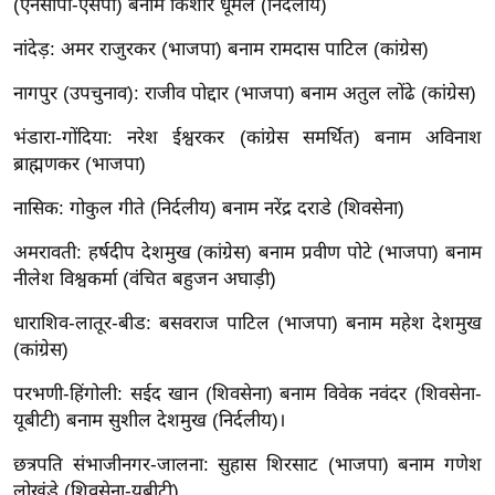
(एनसीपी-एसपी) बनाम किशोर धूमल (निर्दलीय)
र्ल्ड
नांदेड़: अमर राजुरकर (भाजपा) बनाम रामदास पाटिल (कांग्रेस)
न्यू
ज
नागपुर (उपचुनाव): राजीव पोद्दार (भाजपा) बनाम अतुल लोंढे (कांग्रेस)
ब्री
भंडारा-गोंदिया: नरेश ईश्वरकर (कांग्रेस समर्थित) बनाम अविनाश
फ
ब्राह्मणकर (भाजपा)
म
नो
नासिक: गोकुल गीते (निर्दलीय) बनाम नरेंद्र दराडे (शिवसेना)
रं
अमरावती: हर्षदीप देशमुख (कांग्रेस) बनाम प्रवीण पोटे (भाजपा) बनाम
ज
नीलेश विश्वकर्मा (वंचित बहुजन अघाड़ी)
न
ज
धाराशिव-लातूर-बीड: बसवराज पाटिल (भाजपा) बनाम महेश देशमुख
ग
(कांग्रेस)
त
परभणी-हिंगोली: सईद खान (शिवसेना) बनाम विवेक नवंदर (शिवसेना-
बॉ
यूबीटी) बनाम सुशील देशमुख (निर्दलीय)।
ली
छत्रपति संभाजीनगर-जालना: सुहास शिरसाट (भाजपा) बनाम गणेश
वु
लोखंडे (शिवसेना-यूबीटी)