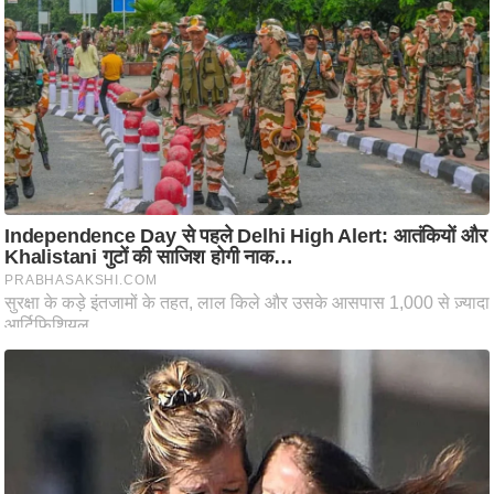
ष
ण
स
म
सा
म
यि
क
मा
तृ
भू
मि
स्तं
भ
ए
म
.