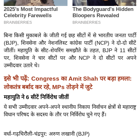
इ
म
ई
-
बिना किसी मुकाबले के जीती गई छह सीटों में से भारतीय जनता पार्टी
पे
(BJP), शिवसेना और नेशनलिस्ट कांग्रेस पार्टी (NCP) ने दो-दो सीटें
प
जीतीं। महायुति के सीट-शेयरिंग समझौते के तहत, BJP ने 11 सीटों
र
पर, शिवसेना ने चार सीटों पर और NCP ने दो सीटों पर अपने
उम्मीदवार उतारे थे।
मि
सा
इसे भी पढ़ें:
Congress का Amit Shah पर बड़ा हमला:
ल
लोकतंत्र बर्बाद कर रहे, MPs तोड़ने में जुटे
महायुति ने 6 सीटें निर्विरोध जीतीं
बे
ये सभी उम्मीदवार अपने-अपने स्थानीय निकाय निर्वाचन क्षेत्रों से महाराष्ट्र
मि
विधान परिषद के सदस्य के तौर पर निर्विरोध चुने गए हैं।
सा
ल
वर्धा-गढ़चिरौली-चंद्रपुर: अरुण लखानी (BJP)
श