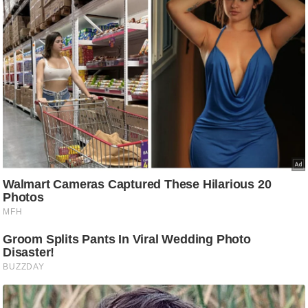
/
फै
श
न
घ
रे
लू
नु
स्खे
प
र्य
ट
न
स्थ
ल
फि