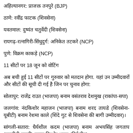
ख्सि
अहिल्यानगर: प्राजक्त तनपुरे (BJP)
य
त
ठाणे: रवींद्र फाटक (शिवसेना)
यं
यवतमाल: दुष्यंत चतुर्वेदी (शिवसेना)
ग
रायगढ़-रत्नागिरी-सिंधुदुर्ग: अनिकेत तटकरे (NCP)
इं
डि
पुणे: विक्रम काकड़े (NCP)
या
11 सीटों पर 18 जून को वोटिंग
सा
हि
अब बची हुई 11 सीटों पर गुरुवार को मतदान होगा. यहां उन उम्मीदवारों
त्य
और सीटों की सूची दी गई है जिन पर चुनाव होगा:
ज
सोलापुर: राजेंद्र राउत (भाजपा) बनाम वसंतराव देशमुख (राकांपा-सपा)
ग
त
जलगांव: नंदकिशोर महाजन (भाजपा) बनाम शरद तायडे (शिवसेना-
ऑ
यूबीटी) बनाम रेशमा काले (शिंदे गुट से शिवसेना की बागी उम्मीदवार)।
टो
सांगली-सतारा: धैर्यशील कदम (भाजपा) बनाम अभयसिंह जगताप
व