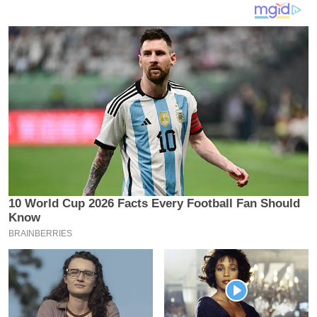
य
ब
ज
ट
खे
ल
क्रि
के
ट
I
P
L
2
0
2
6
क्रा