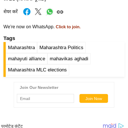
ड
हॉ
शेयर करें
ली
वु
We're now on WhatsApp.
Click to join.
ड
Tags
फि
ल्म
Maharashtra
Maharashtra Politics
स
mahayuti alliance
mahavikas aghadi
मी
क्षा
Maharashtra MLC elections
B
r
e
a
k
i
n