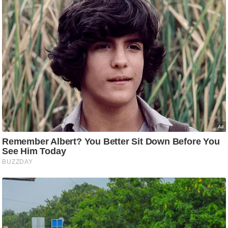
ट
ने
स
मं
त्रा
रि
ले
श
न
शि
प
रा
ज
नी
ति
वि
श्ले