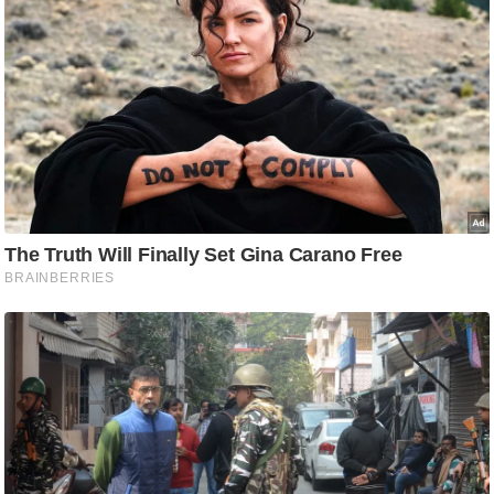
/
फै
श
न
घ
रे
लू
नु
स्खे
प
र्य
ट
न
स्थ
ल
फि