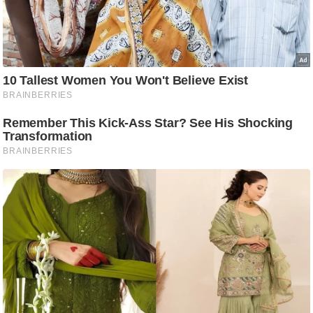
ष
ण
स
म
सा
म
यि
क
मा
तृ
भू
मि
स्तं
भ
ए
म
.