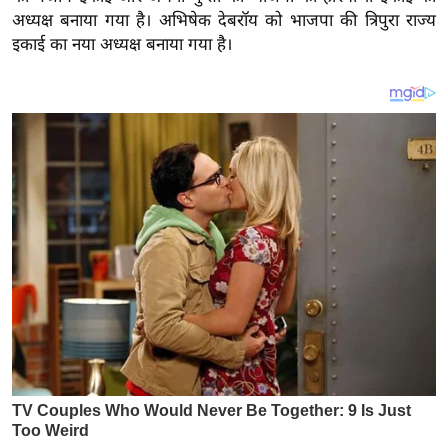
य
अध्यक्ष बनाया गया है। अभिषेक देबरॉय को भाजपा की त्रिपुरा राज्य
ब
इकाई का नया अध्यक्ष बनाया गया है।
ज
ट
खे
ल
क्रि
के
ट
I
P
L
2
0
2
6
क्रा