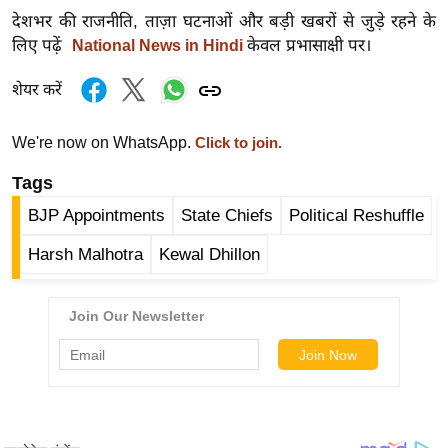
र्ल्ड
देशभर की राजनीति, ताज़ा घटनाओं और बड़ी खबरों से जुड़े रहने के
लिए पढ़ें
केवल प्रभासाक्षी पर।
National News in Hindi
न्यू
ज
शेयर करें
ब्री
फ
We're now on WhatsApp.
Click to join.
म
Tags
नो
रं
BJP Appointments
State Chiefs
Political Reshuffle
ज
Harsh Malhotra
Kewal Dhillon
न
ज
ग
त
बॉ
ली
वु