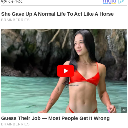
ड
हॉ
ली
वु
ड
फि
ल्म
स
मी
क्षा
B
r
e
a
k
i
n