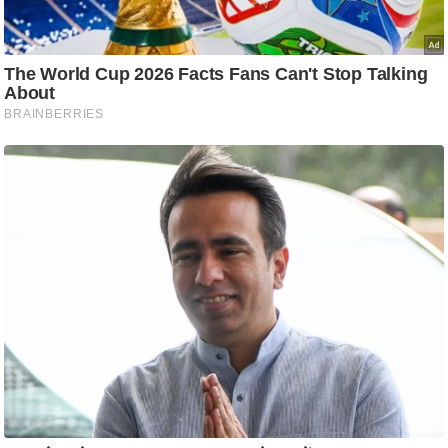
ति
ष
प्र
भु
म
हि
मा
/
ध
र्म
स्थ
ल
व्र
त
त्यो
हा
र