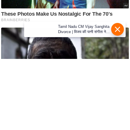
e
r
t
i
Tamil Nadu CM Vijay Sanghita
s
Divorce | विजय की पत्नी संगीता ने
वापस ली तलाक की अर्जी, कोर्ट ने
e
मामले को किया निपटाया
P
r
i
v
a
c
y
P
o
l
i