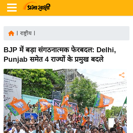
|
राष्ट्रीय
|
ता
BJP में बड़ा संगठनात्मक फेरबदल: Delhi,
ज़ा
ख
Punjab समेत 4 राज्यों के प्रमुख बदले
ब
र
रा
ष्ट्री
य
अं
त
र्रा
ष्ट्री