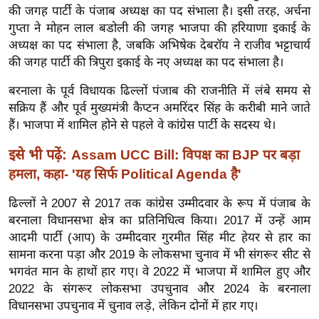
ख्सि
की जगह पार्टी के पंजाब अध्यक्ष का पद संभाला है। इसी तरह, अर्चना
य
गुप्ता ने मोहन लाल बडोली की जगह भाजपा की हरियाणा इकाई के
त
अध्यक्ष का पद संभाला है, जबकि अभिषेक देबरॉय ने राजीव भट्टाचार्य
की जगह पार्टी की त्रिपुरा इकाई के नए अध्यक्ष का पद संभाला है।
यं
ग
बरनाला के पूर्व विधायक ढिल्लों पंजाब की राजनीति में लंबे समय से
इं
सक्रिय हैं और पूर्व मुख्यमंत्री कैप्टन अमरिंदर सिंह के करीबी माने जाते
डि
हैं। भाजपा में शामिल होने से पहले वे कांग्रेस पार्टी के सदस्य थे।
या
इसे भी पढ़ें:
Assam UCC Bill: विपक्ष का BJP पर बड़ा
सा
हमला, कहा- 'यह सिर्फ Political Agenda है'
हि
त्य
ढिल्लों ने 2007 से 2017 तक कांग्रेस उम्मीदवार के रूप में पंजाब के
ज
बरनाला विधानसभा क्षेत्र का प्रतिनिधित्व किया। 2017 में उन्हें आम
ग
आदमी पार्टी (आप) के उम्मीदवार गुरमीत सिंह मीट हेयर से हार का
त
सामना करना पड़ा और 2019 के लोकसभा चुनाव में भी संगरूर सीट से
भगवंत मान के हाथों हार गए। वे 2022 में भाजपा में शामिल हुए और
ऑ
2022 के संगरूर लोकसभा उपचुनाव और 2024 के बरनाला
टो
विधानसभा उपचुनाव में चुनाव लड़े, लेकिन दोनों में हार गए।
व