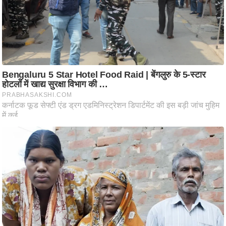
ट
ने
स
मं
त्रा
रि
ले
श
न
शि
प
रा
ज
नी
ति
वि
श्ले