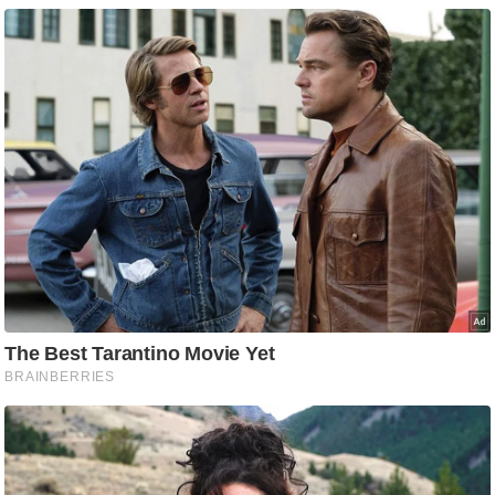
g
N
e
w
s
ला
इ
फ
स्टा
इ
ल
टे
क्नॉ
लॉ
जी
ब्यू
टी