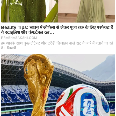
आ
र
.
आ
ई
.
चा
य
प
र
स
मी
क्षा
ध
र्म
ज्यो