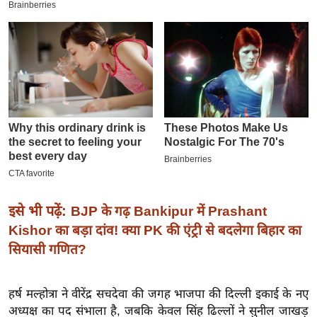
इ
म
ई
-
पे
प
र
मि
सा
ल
इसे भी पढ़ें:
BJP के गढ़ Bankipur में Prashant
बे
Kishor का बड़ा दांव! क्या PK की एंट्री से बदलेगा बिहार का
मि
सियासी गणित?
सा
ल
हर्ष मल्होत्रा ​​ने वीरेंद्र सचदेवा की जगह भाजपा की दिल्ली इकाई के नए
श
अध्यक्ष का पद संभाला है, जबकि केवल सिंह ढिल्लों ने सुनील जाखड़