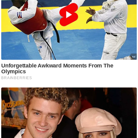
ड
हॉ
ली
वु
ड
फि
ल्म
स
मी
क्षा
B
r
e
a
k
i
n