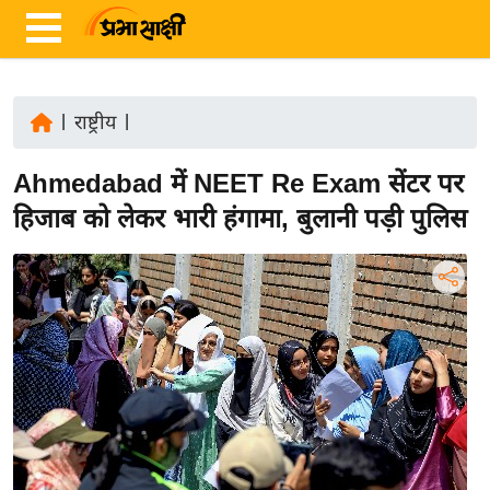
|
राष्ट्रीय
|
ता
Ahmedabad में NEET Re Exam सेंटर पर
ज़ा
ख
हिजाब को लेकर भारी हंगामा, बुलानी पड़ी पुलिस
ब
र
रा
ष्ट्री
य
अं
त
र्रा
ष्ट्री