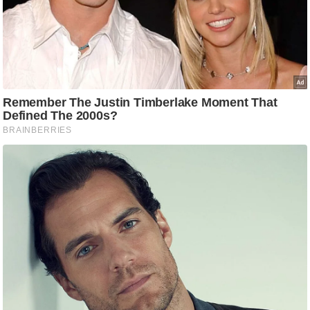
g
N
e
w
s
ला
इ
फ
स्टा
इ
ल
टे
क्नॉ
लॉ
जी
ब्यू
टी