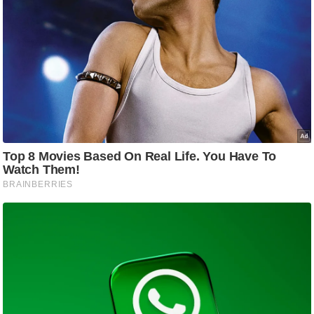
आ
र
.
आ
ई
.
चा
य
प
र
स
मी
क्षा
ध
र्म
ज्यो