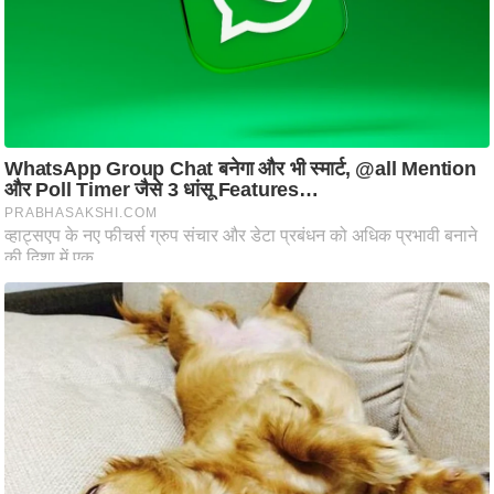
ति
ष
प्र
भु
म
हि
मा
/
ध
र्म
स्थ
ल
व्र
त
त्यो
हा
र