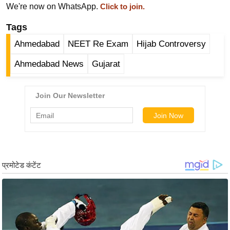
We're now on WhatsApp.
Click to join.
र्ल्ड
न्यू
Tags
ज
Ahmedabad
NEET Re Exam
Hijab Controversy
ब्री
Ahmedabad News
Gujarat
फ
म
नो
रं
ज
न
ज
ग
त
बॉ
ली
वु