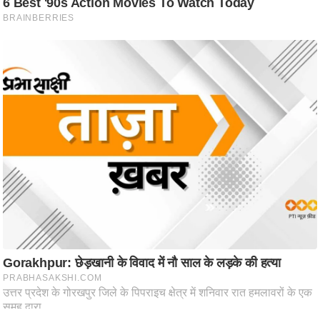
ट
ने
स
मं
त्रा
रि
ले
श
न
शि
प
रा
ज
नी
ति
वि
श्ले