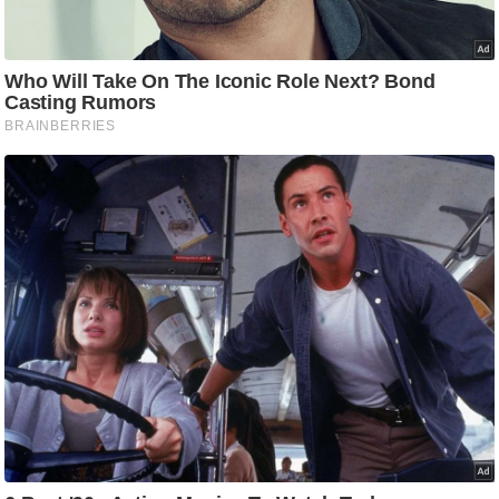
/
फै
श
न
घ
रे
लू
नु
स्खे
प
र्य
ट
न
स्थ
ल
फि