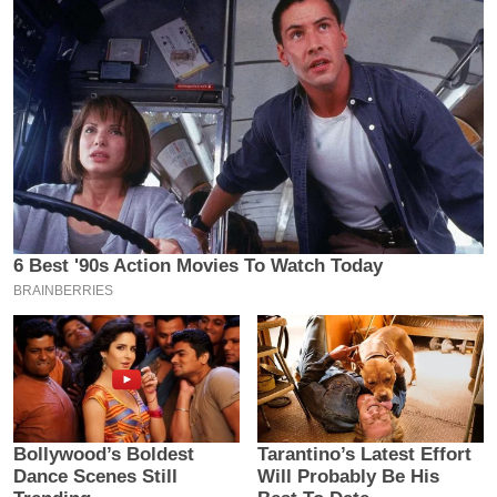
य
ब
ज
ट
खे
ल
क्रि
के
ट
I
P
L
2
0
2
6
क्रा