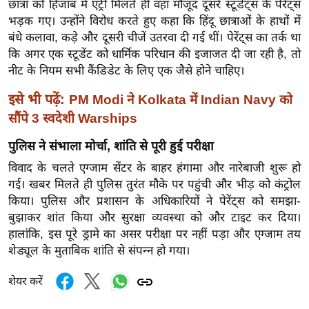
छात्रा को हिजाब में एंट्री मिलते ही वहां मौजूद दूसरे स्टूडेंट्स के पेरेंट्स
ख्सि
भड़क गए। उन्होंने विरोध करते हुए कहा कि हिंदू छात्राओं के हाथों में
य
बंधे कलावा, कड़े और दूसरी चीजें उतरवा दी गई थीं। पेरेंट्स का तर्क था
त
कि अगर एक स्टूडेंट को धार्मिक परिधान की इजाजत दी जा रही है, तो
यं
नीट के नियम सभी कैंडिडेट के लिए एक जैसे होने चाहिए।
ग
इं
इसे भी पढ़ें:
PM Modi ने Kolkata में Indian Navy को
डि
सौंपे 3 स्वदेशी Warships
या
पुलिस ने संभाला मोर्चा, शांति से पूरी हुई परीक्षा
सा
विवाद के चलते एग्जाम सेंटर के बाहर हंगामा और नारेबाजी शुरू हो
हि
गई। खबर मिलते ही पुलिस तुरंत मौके पर पहुंची और भीड़ को कंट्रोल
त्य
किया। पुलिस और प्रशासन के अधिकारियों ने पेरेंट्स को समझा-
ज
बुझाकर शांत किया और सुरक्षा व्यवस्था को और टाइट कर दिया।
ग
हालांकि, इस पूरे ड्रामे का असर परीक्षा पर नहीं पड़ा और एग्जाम तय
त
शेड्यूल के मुताबिक शांति से संपन्न हो गया।
ऑ
शेयर करें
टो
व