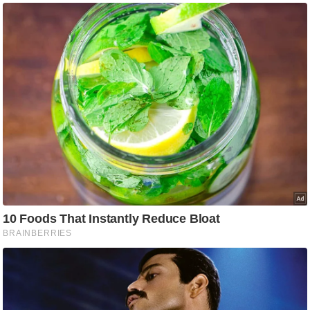
ष
ण
स
म
सा
म
यि
क
मा
तृ
भू
मि
स्तं
भ
ए
म
.