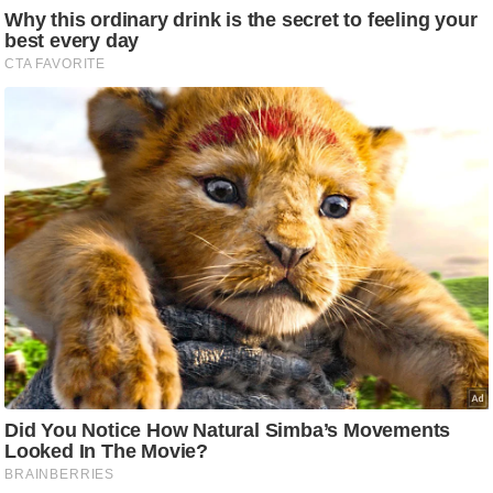
/
फै
श
न
घ
रे
लू
नु
स्खे
प
र्य
ट
न
स्थ
ल
फि