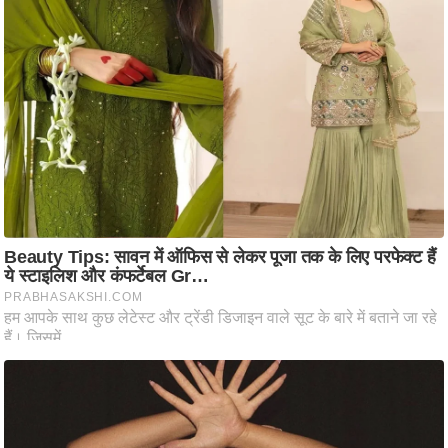
ष
ण
स
म
सा
म
यि
क
मा
तृ
भू
मि
स्तं
भ
ए
म
.