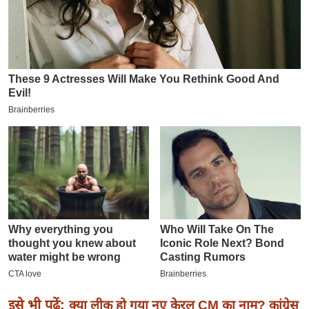
इ
म
ई
-
पे
प
र
मि
सा
ल
बे
मि
सा
ल
श
इसे भी पढ़ें:
क्या लीक हो गया नए केरल CM का नाम? कांग्रेस