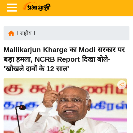
|
राष्ट्रीय
|
ता
Mallikarjun Kharge का Modi सरकार पर
ज़ा
ख
बड़ा हमला, NCRB Report दिखा बोले-
ब
'खोखले दावों के 12 साल'
र
रा
ष्ट्री
य
अं
त
र्रा
ष्ट्री