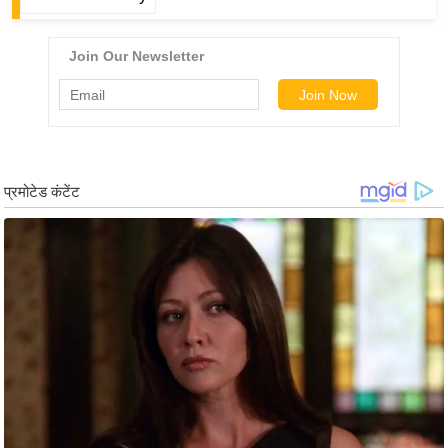
ड
हॉ
ली
वु
ड
फि
ल्म
स
मी
क्षा
B
r
e
a
k
i
n