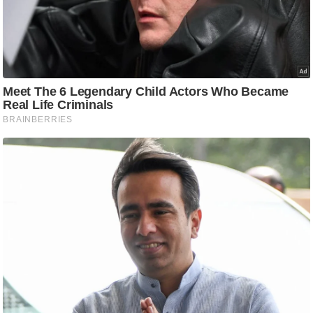
ति
ष
प्र
भु
म
हि
मा
/
ध
र्म
स्थ
ल
व्र
त
त्यो
हा
र