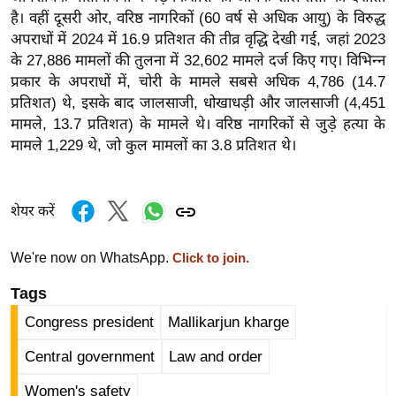
र्ल्ड
है।
वहीं दूसरी ओर, वरिष्ठ नागरिकों (60 वर्ष से अधिक आयु) के विरुद्ध
अपराधों में 2024 में 16.9 प्रतिशत की तीव्र वृद्धि देखी गई, जहां 2023
न्यू
के 27,886 मामलों की तुलना में 32,602 मामले दर्ज किए गए। विभिन्न
ज
प्रकार के अपराधों में, चोरी के मामले सबसे अधिक 4,786 (14.7
ब्री
प्रतिशत) थे, इसके बाद जालसाजी, धोखाधड़ी और जालसाजी (4,451
फ
मामले, 13.7 प्रतिशत) के मामले थे। वरिष्ठ नागरिकों से जुड़े हत्या के
म
मामले 1,229 थे, जो कुल मामलों का 3.8 प्रतिशत थे।
नो
रं
ज
शेयर करें
न
ज
We're now on WhatsApp.
Click to join.
ग
Tags
त
Congress president
Mallikarjun kharge
बॉ
ली
Central government
Law and order
वु
Women's safety