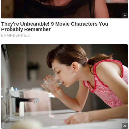
g
N
e
w
s
ला
इ
फ
स्टा
इ
ल
टे
क्नॉ
लॉ
जी
ब्यू
टी