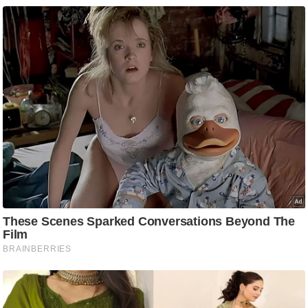
ट
ने
स
मं
त्रा
रि
ले
श
न
शि
प
रा
ज
नी
ति
वि
श्ले