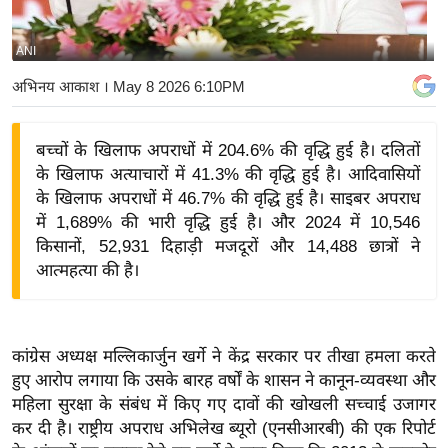
य
बि
ANI
ज़
अभिनय आकाश
। May 8 2026 6:10PM
ने
स
बच्चों के खिलाफ अपराधों में 204.6% की वृद्धि हुई है। दलितों
उ
के खिलाफ अत्याचारों में 41.3% की वृद्धि हुई है। आदिवासियों
द्यो
के खिलाफ अपराधों में 46.7% की वृद्धि हुई है। साइबर अपराध
ग
में 1,689% की भारी वृद्धि हुई है। और 2024 में 10,546
ज
किसानों, 52,931 दिहाड़ी मजदूरों और 14,488 छात्रों ने
ग
आत्महत्या की है।
त
वि
शे
कांग्रेस अध्यक्ष मल्लिकार्जुन खर्गे ने केंद्र सरकार पर तीखा हमला करते
ष
हुए आरोप लगाया कि उसके बारह वर्षों के शासन ने कानून-व्यवस्था और
ज्ञ
महिला सुरक्षा के संबंध में किए गए दावों की खोखली सच्चाई उजागर
रा
कर दी है। राष्ट्रीय अपराध अभिलेख ब्यूरो (एनसीआरबी) की एक रिपोर्ट