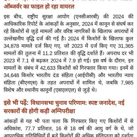
ख्सि
ऑब्जर्वर का फाइल हो रहा वायरल
य
इस बीच, राष्ट्रीय सुरक्षा आयोग (एनसीआरबी) की 2024 की
त
आधिकारिक रिपोर्ट के आंकड़ों के अनुसार, 2024 में कानून से संघर्ष कर
यं
रहे किशोरों से जुड़े मामलों और वरिष्ठ नागरिकों के खिलाफ अपराधों में
ग
उल्लेखनीय वृद्धि दर्ज की गई है। 2024 में किशोरों के खिलाफ कुल
इं
34,878 मामले दर्ज किए गए, जो 2023 में दर्ज किए गए 31,365
डि
मामलों की तुलना में 11.2 प्रतिशत की वृद्धि दर्शाते हैं। अपराध दर भी
या
2023 में 7.1 से बढ़कर 2024 में 7.9 हो गई। इस वर्ष के दौरान, इन
मामलों के संबंध में 42,633 किशोरों को गिरफ्तार किया गया। इनमें से
सा
34,648 किशोर भारतीय दंड संहिता (आईपीसी) और भारतीय न्याय
हि
संहिता (बीएनएस) के तहत अपराधों में शामिल थे, जबकि 7,985
त्य
विशेष और स्थानीय कानूनों (एसएलएल) से जुड़े थे।
ज
ग
इसे भी पढ़ें:
विधानसभा चुनाव परिणाम: स्पष्ट जनादेश, नई
त
सरकारों की होगी कड़ी अग्निपरीक्षा
ऑ
आंकड़ों से यह भी पता चला कि गिरफ्तार किए गए किशोरों में से
टो
अधिकांश, 77.7 प्रतिशत, 16 से 18 वर्ष की आयु वर्ग के थे, जो
व
आपराधिक गतिविधियों में बड़े किशोरों की अधिक संलिप्तता को दर्शाता