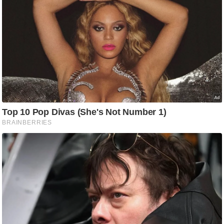
आ
र
.
आ
ई
.
चा
य
प
र
स
मी
क्षा
ध
र्म
ज्यो