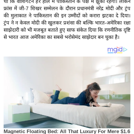
था कि वॉशिंगटन हर हाल में पाकिस्तान के पक्ष में झुका रहेगा। लेकिन
य
फ्रांस में जी-7 शिखर सम्मेलन के दौरान प्रधानमंत्री नरेंद्र मोदी और ट्रंप
ब
की मुलाकात ने पाकिस्तान की इन उम्मीदों को करारा झटका दे दिया।
ज
ट्रंप ने न केवल मोदी की खुलकर प्रशंसा की बल्कि भारत-अमेरिका रक्षा
ट
साझेदारी को भी मजबूत बताते हुए साफ संकेत दिया कि रणनीतिक दृष्टि
खे
से भारत आज अमेरिका का सबसे भरोसेमंद साझेदार बन चुका है।
ल
क्रि
के
ट
I
P
L
2
0
2
6
क्रा