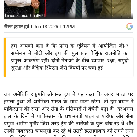
य
बि
Image Source: ChatGPT
ज़
नीरज कुमार दुबे
। Jun 18 2026 1:12PM
ने
स
हम आपको बता दें कि फ्रांस के एवियन में आयोजित जी-7
उ
सम्मेलन में मोदी और ट्रंप की मुलाकात वैश्विक राजनीति का
द्यो
प्रमुख आकर्षण रही। दोनों नेताओं के बीच व्यापार, रक्षा, समुद्री
ग
सुरक्षा और वैश्विक स्थिरता जैसे विषयों पर चर्चा हुई।
ज
ग
त
जब अमेरिकी राष्ट्रपति डोनाल्ड ट्रंप ने यह कहा कि अगर भारत पर
वि
हमला हुआ तो अमेरिका भारत के साथ खड़ा रहेगा, तो इस बयान ने
शे
पाकिस्तान की सत्ता और सेना के गलियारों में बेचैनी बढ़ा दी। दरअसल
ष
हाल के दिनों में पाकिस्तान के प्रधानमंत्री शहबाज शरीफ और सेना
ज्ञ
प्रमुख असीम मुनीर जिस तरह ट्रंप की तारीफों के पुल बांध रहे थे और
रा
उनकी जबरदस्त चापलूसी कर रहे थे उससे इस्लामाबाद को लगने लगा