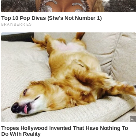
आ
र
.
आ
ई
.
चा
य
प
र
स
मी
क्षा
ध
र्म
ज्यो