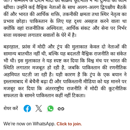
जी-7 सम्मेलन के दौरान मोदी की सक्रिय कूटनीति ने भी दुनिया का ध्यान
g
खींचा। उन्होंने कई वैश्विक नेताओं के साथ अलग-अलग द्विपक्षीय बैठकें
N
कीं और भारत की आर्थिक शक्ति, तकनीकी क्षमता तथा स्थिर नेतृत्व का
e
प्रभाव छोड़ा। पाकिस्तान के लिए यह दृश्य असहज करने वाला था
w
क्योंकि वहां राजनीतिक अस्थिरता, आर्थिक संकट और सेना पर निर्भर
s
सत्ता व्यवस्था लगातार सवालों के घेरे में है।
ला
बहरहाल, फ्रांस में मोदी और ट्रंप की मुलाकात केवल दो नेताओं की
इ
सामान्य बातचीत नहीं थी, बल्कि यह बदलती वैश्विक राजनीति का संकेत
फ
भी थी। इस मुलाकात ने यह स्पष्ट कर दिया कि विश्व मंच पर भारत की
स्टा
स्थिति लगातार मजबूत हो रही है, जबकि पाकिस्तान की रणनीतिक
इ
अहमियत घटती जा रही है। यही कारण है कि ट्रंप के एक बयान ने
ल
इस्लामाबाद में बेचैनी बढ़ा दी और पाकिस्तानी मीडिया को यह मानने पर
टे
मजबूर कर दिया कि अंतरराष्ट्रीय राजनीति में मोदी की कूटनीतिक
सफलता के सामने पाकिस्तान कहीं नहीं टिकता।
क्नॉ
लॉ
शेयर करें
जी
ब्यू
We're now on WhatsApp.
Click to join.
टी