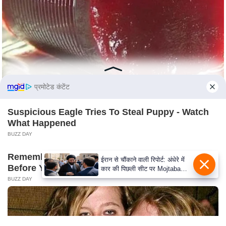
S
O
u
r
T
e
a
प्रमोटेड कंटेंट
m
Suspicious Eagle Tries To Steal Puppy - Watch
E
What Happened
x
BUZZ DAY
p
e
Remember Hensel Twins? Take A Deep Breath
ईरान से चौंकाने वाली रिपोर्ट: अंधेरे में
r
Before You See Them Now
कार की पिछली सीट पर Mojtaba
t
Khamenei से मिले राष्ट्रपति, पहचान
BUZZ DAY
पर बना सस्पेंस
P
a
n