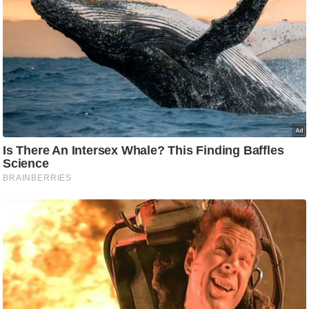
ट
ने
स
मं
त्रा
रि
ले
श
न
शि
प
रा
ज
नी
ति
वि
श्ले