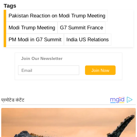
/
Tags
फै
Pakistan Reaction on Modi Trump Meeting
श
Modi Trump Meeting
G7 Summit France
न
घ
PM Modi in G7 Summit
India US Relations
रे
लू
नु
स्खे
प
र्य
ट
न
स्थ
ल
फि