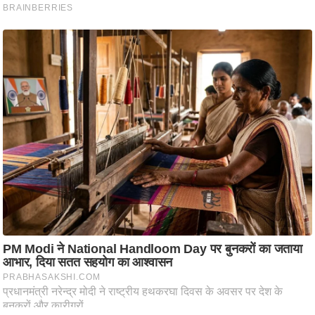
ति
ष
प्र
भु
म
हि
मा
/
ध
र्म
स्थ
ल
व्र
त
त्यो
हा
र