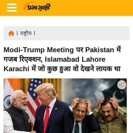
|
राष्ट्रीय
|
ता
Modi-Trump Meeting पर Pakistan में
ज़ा
ख
गजब रिएक्शन, Islamabad Lahore
ब
Karachi में जो कुछ हुआ वो देखने लायक था
र
रा
ष्ट्री
य
अं
त
र्रा
ष्ट्री