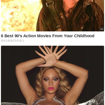
ष
ण
स
म
सा
म
यि
क
मा
तृ
भू
मि
स्तं
भ
ए
म
.