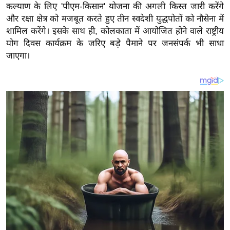
य
कल्याण के लिए 'पीएम-किसान' योजना की अगली किस्त जारी करेंगे
ब
और रक्षा क्षेत्र को मजबूत करते हुए तीन स्वदेशी युद्धपोतों को नौसेना में
शामिल करेंगे। इसके साथ ही, कोलकाता में आयोजित होने वाले राष्ट्रीय
ज
योग दिवस कार्यक्रम के जरिए बड़े पैमाने पर जनसंपर्क भी साधा
ट
जाएगा।
खे
ल
क्रि
के
ट
I
P
L
2
0
2
6
क्रा