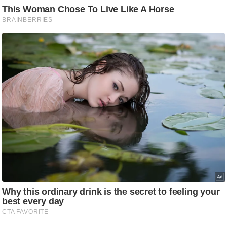
आ
र
.
आ
ई
.
चा
य
प
र
स
मी
क्षा
ध
र्म
ज्यो