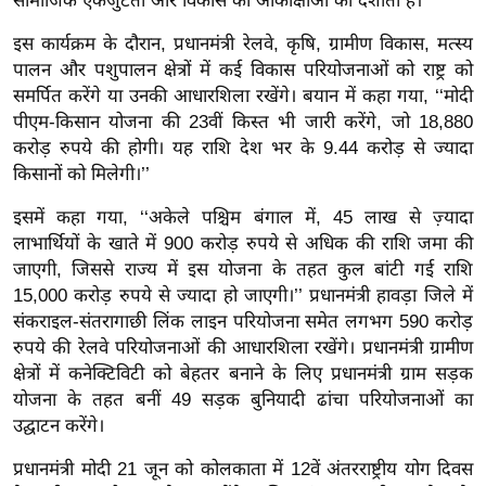
ड
सामाजिक एकजुटता और विकास की आकांक्षाओं को दर्शाता है।’’
हॉ
इस कार्यक्रम के दौरान, प्रधानमंत्री रेलवे, कृषि, ग्रामीण विकास, मत्स्य
ली
पालन और पशुपालन क्षेत्रों में कई विकास परियोजनाओं को राष्ट्र को
वु
समर्पित करेंगे या उनकी आधारशिला रखेंगे। बयान में कहा गया, ‘‘मोदी
ड
पीएम-किसान योजना की 23वीं किस्त भी जारी करेंगे, जो 18,880
करोड़ रुपये की होगी। यह राशि देश भर के 9.44 करोड़ से ज्यादा
फि
किसानों को मिलेगी।’’
ल्म
स
इसमें कहा गया, ‘‘अकेले पश्चिम बंगाल में, 45 लाख से ज़्यादा
मी
लाभार्थियों के खाते में 900 करोड़ रुपये से अधिक की राशि जमा की
क्षा
जाएगी, जिससे राज्य में इस योजना के तहत कुल बांटी गई राशि
15,000 करोड़ रुपये से ज्यादा हो जाएगी।’’ प्रधानमंत्री हावड़ा जिले में
B
संकराइल-संतरागाछी लिंक लाइन परियोजना समेत लगभग 590 करोड़
r
रुपये की रेलवे परियोजनाओं की आधारशिला रखेंगे। प्रधानमंत्री ग्रामीण
e
क्षेत्रों में कनेक्टिविटी को बेहतर बनाने के लिए प्रधानमंत्री ग्राम सड़क
a
योजना के तहत बनीं 49 सड़क बुनियादी ढांचा परियोजनाओं का
k
उद्घाटन करेंगे।
i
n
प्रधानमंत्री मोदी 21 जून को कोलकाता में 12वें अंतरराष्ट्रीय योग दिवस