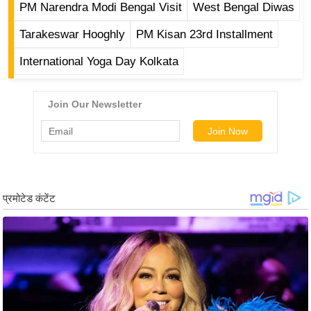
PM Narendra Modi Bengal Visit
West Bengal Diwas
/
फै
Tarakeswar Hooghly
PM Kisan 23rd Installment
श
International Yoga Day Kolkata
न
घ
रे
लू
नु
स्खे
प
र्य
ट
न
स्थ
ल
फि