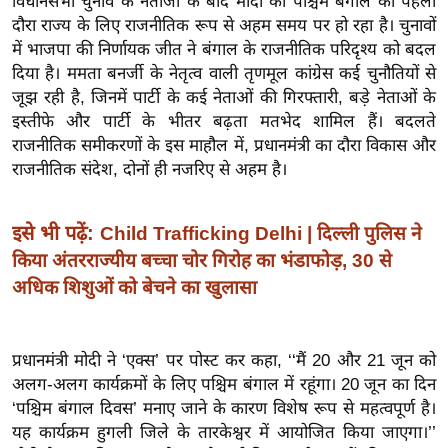
विधानसभा चुनाव के नतीजों के बाद मोदी का पश्चिम बंगाल का पहला
ख्सि
दौरा राज्य के लिए राजनीतिक रूप से अहम समय पर हो रहा है। चुनावों
य
में भाजपा की निर्णायक जीत ने बंगाल के राजनीतिक परिदृश्य को बदल
त
दिया है। ममता बनर्जी के नेतृत्व वाली तृणमूल कांग्रेस कई चुनौतियों से
यं
जूझ रही है, जिनमें पार्टी के कई नेताओं की गिरफ्तारी, बड़े नेताओं के
ग
इस्तीफे और पार्टी के भीतर बढ़ता मतभेद शामिल हैं। बदलते
इं
राजनीतिक समीकरणों के इस माहौल में, प्रधानमंत्री का दौरा विकास और
डि
राजनीतिक संदेश, दोनों ही नजरिए से अहम है।
या
सा
इसे भी पढ़ें:
Child Trafficking Delhi | दिल्ली पुलिस ने
हि
किया अंतरराज्यीय बच्चा चोर गिरोह का भंडाफोड़, 30 से
त्य
अधिक शिशुओं को बेचने का खुलासा
ज
ग
त
प्रधानमंत्री मोदी ने ‘एक्स’ पर पोस्ट कर कहा, ‘‘मैं 20 और 21 जून को
अलग-अलग कार्यक्रमों के लिए पश्चिम बंगाल में रहूंगा। 20 जून का दिन
ऑ
‘पश्चिम बंगाल दिवस’ मनाए जाने के कारण विशेष रूप से महत्वपूर्ण है।
टो
यह कार्यक्रम हुगली जिले के तारकेश्वर में आयोजित किया जाएगा।’’
व