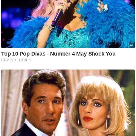
ट
ने
स
मं
त्रा
रि
ले
श
न
शि
प
रा
ज
नी
ति
वि
श्ले