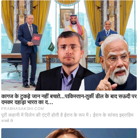
ति
ष
प्र
भु
म
हि
मा
/
ध
र्म
स्थ
ल
व्र
त
त्यो
हा
र