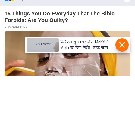
e
l
15 Things You Do Everyday That The Bible
L
Forbids: Are You Guilty?
o
BRAINBERRIES
k
डिजिटल सुरक्षा पर जोर: MeitY ने
s
Meta को दिया निर्देश, कंटेंट मॉडरेशन
a
मजबूत करे
b
h
a
c
h
u
n
Once Criticized For Her Figure, Now She's
a
Turning Heads
v
BRAINBERRIES
A