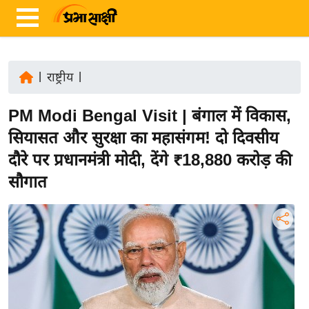
|
राष्ट्रीय
|
ता
PM Modi Bengal Visit | बंगाल में विकास,
ज़ा
ख
सियासत और सुरक्षा का महासंगम! दो दिवसीय
ब
दौरे पर प्रधानमंत्री मोदी, देंगे ₹18,880 करोड़ की
र
सौगात
रा
ष्ट्री
य
अं
त
र्रा
ष्ट्री