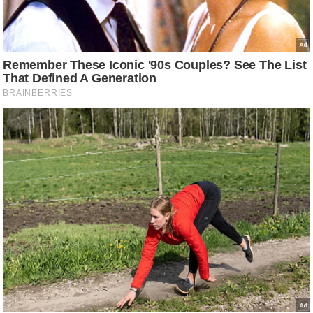
ष
ण
स
म
सा
म
यि
क
मा
तृ
भू
मि
स्तं
भ
ए
म
.