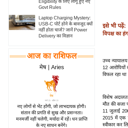
Eligibility के लिए लागू हुए नए
स्तंभ
Govt Rules
एम.
Laptop Charging Mystery:
आर.
USB-C पोर्ट होने के बावजूद क्यों
इसे भी पढ़ें:
नहीं होता चार्ज? जानें Power
आई.
विपक्ष का हं
Delivery का विज्ञान
चाय पर
समीक्षा
आज का राशिफल
धर्म
उच्च न्यायालय
ज्योतिष
मेष | Aries
12 आरोपियों 
प्रभु
विफल रहा था ‘
महिमा/
धर्मस्थल
विशेष अदालत 
व्रत
मौत की सजा पा
त्योहार
नए लोगों से भेंट होंगी, जो लाभदायक होगी।
11 जुलाई 2006
संतान की प्रगति से सुख और प्रसन्नता।
राशिफल
2015 में एक 
मनमर्जी नहीं चलेगी, मर्यादा में रहें। धन प्राप्ति
विशेष
स्वीकार कर लि
के नए साधन बनेंगे।