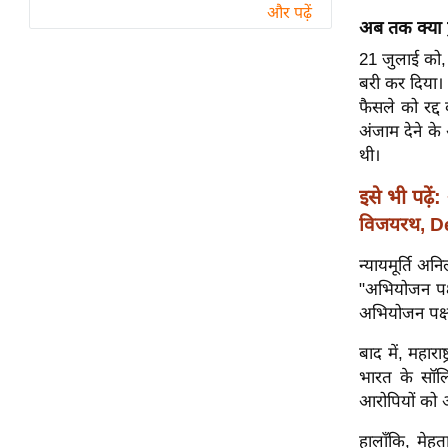
विश्लेषण
और पढ़ें
अब तक क्या
ट्रेंडिंग
21 जुलाई को, 
बरी कर दिया। 
Q
फैसले को रद्द
u
अंजाम देने क
i
थी।
c
k
इसे भी पढ़ें:
L
विजयरथ, De
i
n
न्यायमूर्ति अ
k
"अभियोजन पक्ष
s
अभियोजन पक्ष द
विधानसभा
बाद में, महाराष
चुनाव
भारत के सॉल
आरोपियों को आत
फोटो
वीडियो
हालाँकि, मेहत