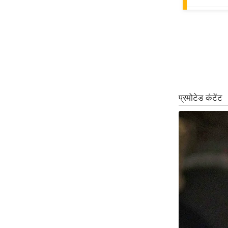
Code Of Ethics
RSS
Our Team
Expert Panel
Loksabhachunav
Android App