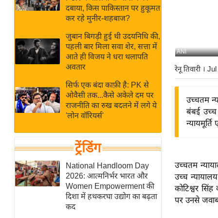
बजट
Hindi
दबाया, किस पाकिस्तान पर हुकूमत
खेल
News
कर रहे मुनीर-शहबाज?
क्रिकेट
जुबान बिगड़ी हुई थी उदयनिधि की,
Hindi
IPL
पहली बार मिला सवा शेर, सत्ता में
ANI
आते ही विजय ने धरा थलापति
Videos
2026
अवतार
रेनू तिवारी
। Ju
क्राइम
सिर्फ एक बंदा काफ़ी है: PK से
ई-पेपर
ओवैसी तक...कैसे अकेले दम पर
उच्चतम न्
मिसाल बेमिसाल
राजनीति का रुख बदलने में लगे ये
बंबई उच्च
'लोन वॉरियर्स'
शख्सियत
न्यायमूर्त
यंग इंडिया
ट्रेंडिंग
साहित्य जगत
ऑटो वर्ल्ड
उच्चतम न्याया
National Handloom Day
2026: आत्मनिर्भर भारत और
उच्च न्यायालय
न्यूज ब्रीफ
Women Empowerment की
कोटिश्वर सिं
मनोरंजन जगत
दिशा में हथकरघा उद्योग का बढ़ता
पर उनसे जवाब 
कद
बॉलीवुड