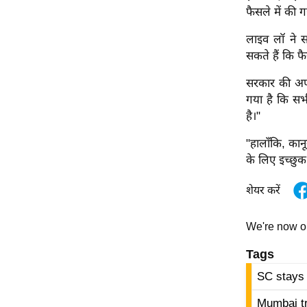
फैसले में की 
ऑडियो
इंफ़ोग्राफ़िक
लाइव लॉ ने 
सकते हैं कि फ
राज्यों से
शहरों से
सरकार की अपील
गया है कि सभी
वेब स्टोरी
है।"
कार्टून
Short
"हालाँकि, कान
के लिए इच्छुक
Videos
iOS App
शेयर करें
About us
Contact Editor
We're now 
Advertise
Tags
Privacy Policy
SC stays
Grievance
Mumbai tr
Redressal