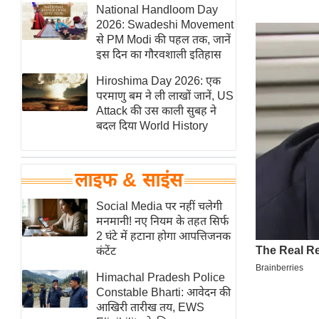
हॉलीवुड
National Handloom Day
2026: Swadeshi Movement
फिल्म समीक्षा
से PM Modi की पहल तक, जानें
Breaking
इस दिन का गौरवशाली इतिहास
News
Hiroshima Day 2026: एक
लाइफस्टाइल
परमाणु बम ने ली लाखों जानें, US
Attack की उस काली सुबह ने
टेक्नॉलॉजी
बदल दिया World History
ब्यूटी/फैशन
घरेलू नुस्खे
लाइफ & साइंस
पर्यटन स्थल
फिटनेस मंत्रा
Social Media पर नहीं चलेगी
मनमानी! नए नियम के तहत सिर्फ
रिलेशनशिप
2 घंटे में हटाना होगा आपत्तिजनक
राजनीति
कंटेंट
विश्लेषण
Himachal Pradesh Police
समसामयिक
Constable Bharti: आवेदन की
आखिरी तारीख तय, EWS
मातृभूमि