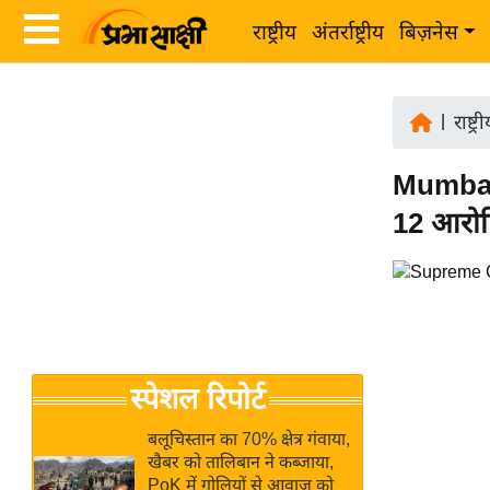
राष्ट्रीय
अंतर्राष्ट्रीय
बिज़नेस
Latest
ता
News
|
राष्ट्र
ज़ा
in
ख
Mumbai
Hindi
ब
12 आरोपि
र
Hindi
राष्ट्रीय
News
अंतर्राष्ट्रीय
Live
बिज़नेस
उद्योग
Breaking
स्पेशल रिपोर्ट
जगत
News in
विशेषज्ञ
Hindi
बलूचिस्तान का 70% क्षेत्र गंवाया,
राय
खैबर को तालिबान ने कब्जाया,
PoK में गोलियों से आवाज को