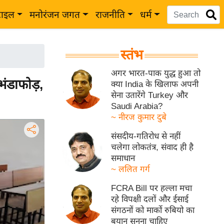
टाइल
मनोरंजन जगत
राजनीति
धर्म
स्तंभ
अगर भारत-पाक युद्ध हुआ तो
भंडाफोड़,
क्या India के खिलाफ अपनी
सेना उतारेंगे Turkey और
Saudi Arabia?
~ नीरज कुमार दुबे
संसदीय-गतिरोध से नहीं
चलेगा लोकतंत्र, संवाद ही है
समाधान
~ ललित गर्ग
FCRA Bill पर हल्ला मचा
रहे विपक्षी दलों और ईसाई
संगठनों को मार्को रुबियो का
बयान सुनना चाहिए