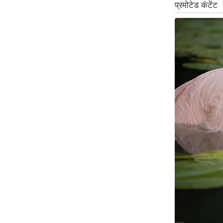
Code Of Ethics
RSS
Our Team
Expert Panel
Loksabhachunav
Android App