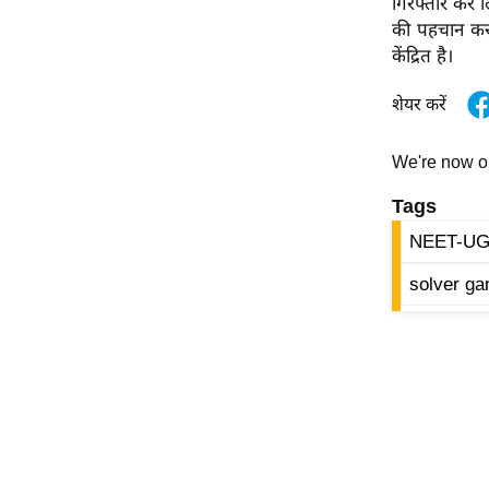
गिरफ्तार कर ल
ऑडियो
की पहचान करन
केंद्रित है।
इंफ़ोग्राफ़िक
राज्यों से
शेयर करें
शहरों से
वेब स्टोरी
We're now 
कार्टून
Tags
Short
NEET-UG 
Videos
solver ga
iOS App
About us
Contact Editor
Advertise
Privacy Policy
Grievance
Redressal