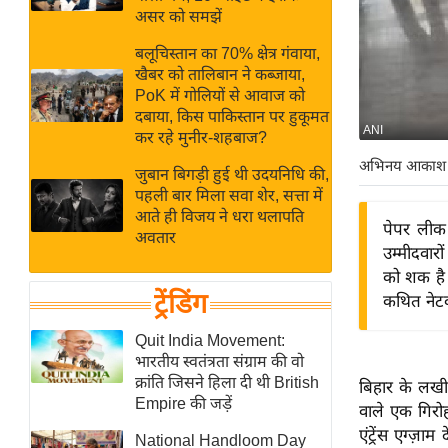
बजट
Hindi
असर को समझें
खेल
News
बलूचिस्तान का 70% क्षेत्र गंवाया,
क्रिकेट
खैबर को तालिबान ने कब्जाया,
Hindi
IPL
PoK में गोलियों से आवाज को
दबाया, किस पाकिस्तान पर हुकूमत
Videos
2026
ANI
कर रहे मुनीर-शहबाज?
क्राइम
अभिनय आकाश
जुबान बिगड़ी हुई थी उदयनिधि की,
ई-पेपर
पहली बार मिला सवा शेर, सत्ता में
मिसाल बेमिसाल
आते ही विजय ने धरा थलापति
पेपर लीक 
अवतार
शख्सियत
उम्मीदवार
यंग इंडिया
को शक है
ट्रेंडिंग
कथित नेटवर
साहित्य जगत
ऑटो वर्ल्ड
Quit India Movement:
भारतीय स्वतंत्रता संग्राम की वो
न्यूज ब्रीफ
क्रांति जिसने हिला दी थी British
बिहार के लखी
मनोरंजन जगत
Empire की जड़ें
वाले एक गिरो
बॉलीवुड
एंट्रेंस एग्ज़
National Handloom Day