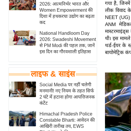
गया है, जिनमें
हॉलीवुड
2026: आत्मनिर्भर भारत और
Women Empowerment की
लीक विवाद के 
फिल्म समीक्षा
दिशा में हथकरघा उद्योग का बढ़ता
NEET (UG) री
Breaking
कद
ANM मेडिकल 
News
मास्टरमाइंड्
National Handloom Day
थी। इस मामल
लाइफस्टाइल
2026: Swadeshi Movement
थर्ड-ईयर के स
से PM Modi की पहल तक, जानें
टेक्नॉलॉजी
इस दिन का गौरवशाली इतिहास
बायोमेट्रिक क
ब्यूटी/फैशन
घरेलू नुस्खे
लाइफ & साइंस
पर्यटन स्थल
फिटनेस मंत्रा
Social Media पर नहीं चलेगी
मनमानी! नए नियम के तहत सिर्फ
रिलेशनशिप
2 घंटे में हटाना होगा आपत्तिजनक
राजनीति
कंटेंट
विश्लेषण
Himachal Pradesh Police
समसामयिक
Constable Bharti: आवेदन की
आखिरी तारीख तय, EWS
मातृभूमि