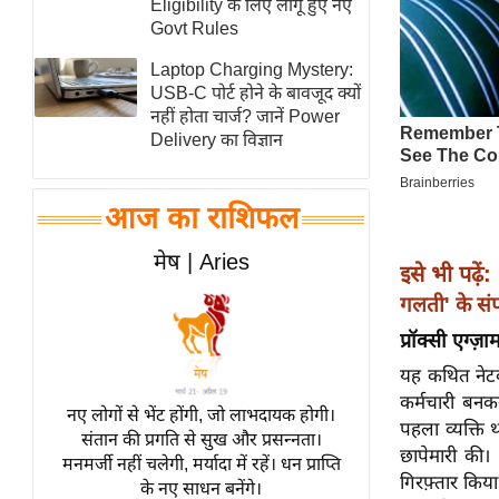
Eligibility के लिए लागू हुए नए
स्तंभ
Govt Rules
एम.
Laptop Charging Mystery:
आर.
USB-C पोर्ट होने के बावजूद क्यों
नहीं होता चार्ज? जानें Power
आई.
Delivery का विज्ञान
चाय पर
समीक्षा
आज का राशिफल
धर्म
ज्योतिष
मेष | Aries
इसे भी पढ़ें:
प्रभु
गलती' के संपन
महिमा/
प्रॉक्सी एग्ज़
धर्मस्थल
यह कथित नेटव
व्रत
कर्मचारी बनकर
त्योहार
नए लोगों से भेंट होंगी, जो लाभदायक होगी।
पहला व्यक्ति 
संतान की प्रगति से सुख और प्रसन्नता।
राशिफल
छापेमारी की।
मनमर्जी नहीं चलेगी, मर्यादा में रहें। धन प्राप्ति
विशेष
गिरफ़्तार किय
के नए साधन बनेंगे।