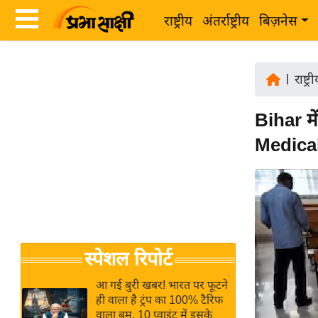
राष्ट्रीय
अंतर्राष्ट्रीय
बिज़नेस
Latest
ता
News
|
राष्ट्र
ज़ा
in
ख
Bihar मे
Hindi
ब
Medical
र
Hindi
राष्ट्रीय
News
अंतर्राष्ट्रीय
Live
बिज़नेस
उद्योग
Breaking
स्पेशल रिपोर्ट
जगत
News in
विशेषज्ञ
Hindi
आ गई बुरी खबर! भारत पर फूटने
राय
ही वाला है ट्रंप का 100% टैरिफ
वाला बम, 10 प्वाइंट में इसके