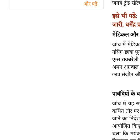
विश्लेषण
जगह ट्रेंड सॉल
और पढ़ें
ट्रेंडिंग
इसे भी पढ़ें:
जारी, धर्मेंद्
Q
मेडिकल और नर्
u
i
जांच में मेडिक
c
नर्सिंग छात्रा
k
एम्स रायबरेली
L
अमन अग्रवाल भ
i
छात्र संजीत औ
n
k
पाबंदियों के
s
जांच में यह स
विधानसभा
कथित तौर पर इ
चुनाव
जाने का निर्द
आयोजित किए थ
फोटो
चला कि मयंक
वीडियो