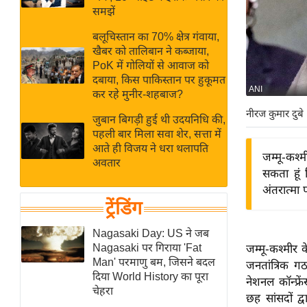
बजट
Hindi
समझें
खेल
News
बलूचिस्तान का 70% क्षेत्र गंवाया,
क्रिकेट
खैबर को तालिबान ने कब्जाया,
Hindi
IPL
PoK में गोलियों से आवाज को
दबाया, किस पाकिस्तान पर हुकूमत
Videos
2026
ANI
कर रहे मुनीर-शहबाज?
क्राइम
नीरज कुमार दुबे
जुबान बिगड़ी हुई थी उदयनिधि की,
ई-पेपर
पहली बार मिला सवा शेर, सत्ता में
मिसाल बेमिसाल
आते ही विजय ने धरा थलापति
जम्मू-कश्मी
अवतार
शख्सियत
सकता हूं 
यंग इंडिया
अंतरात्मा 
ट्रेंडिंग
साहित्य जगत
ऑटो वर्ल्ड
Nagasaki Day: US ने जब
Nagasaki पर गिराया 'Fat
जम्मू-कश्मीर के
न्यूज ब्रीफ
Man' परमाणु बम, जिसने बदल
जनतांत्रिक ग
मनोरंजन जगत
दिया World History का पूरा
नेशनल कॉन्फ्र
चेहरा
बॉलीवुड
छह सांसदों द