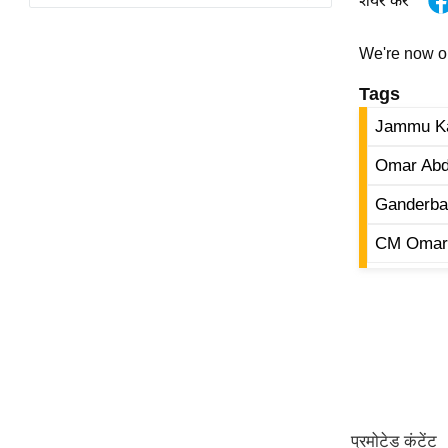
शेयर करें
विश्लेषण
ट्रेंडिंग
We're now 
Tags
Q
u
Jammu Ka
i
c
Omar Abd
k
Ganderba
L
i
CM Omar A
n
k
s
विधानसभा
चुनाव
फोटो
वीडियो