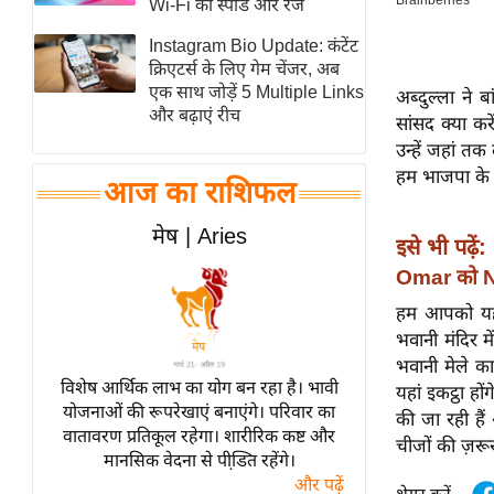
Wi-Fi की स्पीड और रेंज
स्तंभ
Instagram Bio Update: कंटेंट
एम.
क्रिएटर्स के लिए गेम चेंजर, अब
आर.
एक साथ जोड़ें 5 Multiple Links
अब्दुल्ला ने ब
और बढ़ाएं रीच
आई.
सांसद क्या कर
उन्हें जहां तक
चाय पर
हम भाजपा के न
समीक्षा
आज का राशिफल
धर्म
मेष | Aries
इसे भी पढ़ें:
ज्योतिष
Omar को N
प्रभु
हम आपको यह भ
महिमा/
भवानी मंदिर म
धर्मस्थल
भवानी मेले क
व्रत
विशेष आर्थिक लाभ का योग बन रहा है। भावी
यहां इकट्ठा हों
त्योहार
योजनाओं की रूपरेखाएं बनाएंगे। परिवार का
की जा रही हैं
वातावरण प्रतिकूल रहेगा। शारीरिक कष्ट और
राशिफल
चीजों की ज़रू
मानसिक वेदना से पीडि़त रहेंगे।
विशेष
और पढ़ें