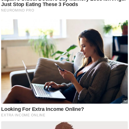
g
N
e
w
s
ला
इ
फ
स्टा
इ
ल
टे
क्नॉ
लॉ
जी
ब्यू
टी