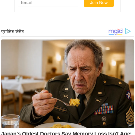
ड
हॉ
ली
वु
ड
फि
ल्म
स
मी
क्षा
B
r
e
a
k
i
n