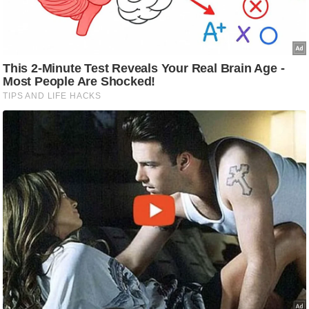
आ
र
.
आ
ई
.
चा
य
प
र
स
मी
क्षा
ध
र्म
ज्यो