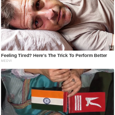
ट
ने
स
मं
त्रा
रि
ले
श
न
शि
प
रा
ज
नी
ति
वि
श्ले