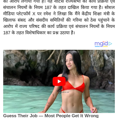
का आरोप लगाया गया है। यह नोटिस राज्यसभा की कार्य प्रक्रिया एवं
य
संचालन नियमों के नियम 187 के तहत दाखिल किया गया है। सोशल
ब
मीडिया प्लेटफॉर्म X पर रमेश ने लिखा कि मैंने केंद्रीय शिक्षा मंत्री के
ज
खिलाफ संसद और संसदीय समितियों की गरिमा को ठेस पहुंचाने के
ट
आरोप में राज्य परिषद की कार्य प्रक्रिया एवं संचालन नियमों के नियम
खे
187 के तहत विशेषाधिकार का प्रश्न उठाया है।
ल
क्रि
के
ट
I
P
L
2
0
2
6
क्रा