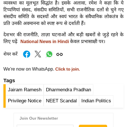
व्यवस्था का मूलभूत सिद्धांत है। इसके अलावा, रमेश ने कहा कि ये
र्ल्ड
टिप्पणियां संसद, संसदीय समितियों, सभी राजनीतिक दलों से चुने गए
न्यू
संसदीय समिति के सदस्यों और स्वयं भारत के संवैधानिक लोकतंत्र के
ज
प्रति उनकी अवमानना ​​को स्पष्ट रूप से दर्शाती हैं।
ब्री
देशभर की राजनीति, ताज़ा घटनाओं और बड़ी खबरों से जुड़े रहने के
फ
लिए पढ़ें
केवल प्रभासाक्षी पर।
National News in Hindi
म
नो
शेयर करें
रं
ज
We're now on WhatsApp.
Click to join.
न
Tags
ज
ग
Jairam Ramesh
Dharmendra Pradhan
त
Privilege Notice
NEET Scandal
Indian Politics
बॉ
ली
वु