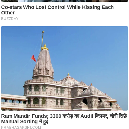
ति
ष
प्र
भु
म
हि
मा
/
ध
र्म
स्थ
ल
व्र
त
त्यो
हा
र