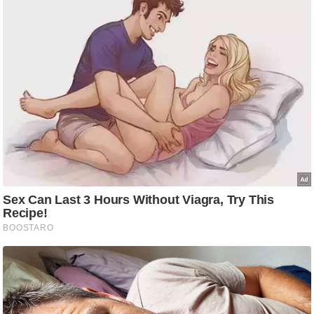
/
फै
श
न
घ
रे
लू
नु
स्खे
प
र्य
ट
न
स्थ
ल
फि