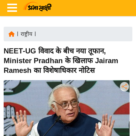
|
राष्ट्रीय
|
ता
NEET-UG विवाद के बीच नया तूफान,
ज़ा
ख
Minister Pradhan के खिलाफ Jairam
ब
Ramesh का विशेषाधिकार नोटिस
र
रा
ष्ट्री
य
अं
त
र्रा
ष्ट्री