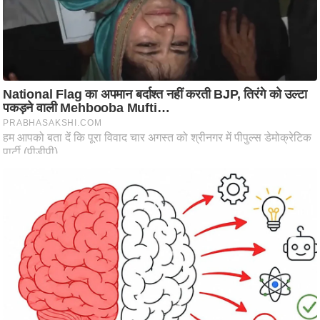
ष
ण
स
म
सा
म
यि
क
मा
तृ
भू
मि
स्तं
भ
ए
म
.