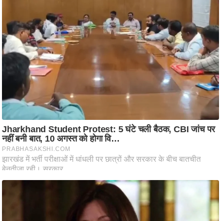
ट
ने
स
मं
त्रा
रि
ले
श
न
शि
प
रा
ज
नी
ति
वि
श्ले