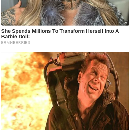
ड
हॉ
ली
वु
ड
फि
ल्म
स
मी
क्षा
B
r
e
a
k
i
n