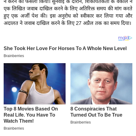
न करने का फैसला किया। सुनवाई के दौरान, शिकायतकर्ता के वकील ने
य
एक लिखित जवाब दाखिल करने के लिए अतिरिक्त समय की मांग करते
ब
हुए एक अर्जी पेश की। इस अनुरोध को स्वीकार कर लिया गया और
ज
अदालत ने जवाब दाखिल करने के लिए 27 अप्रैल तक का समय दिया।
ट
खे
ल
क्रि
के
ट
I
P
L
2
0
2
6
क्रा