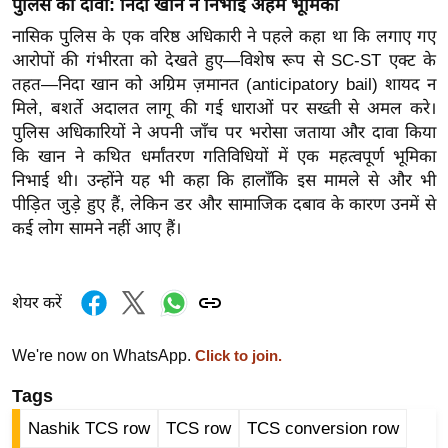
पुलिस का दावा: निदा खान ने निभाई अहम भूमिका
ख्सि
य
नासिक पुलिस के एक वरिष्ठ अधिकारी ने पहले कहा था कि लगाए गए
त
आरोपों की गंभीरता को देखते हुए—विशेष रूप से SC-ST एक्ट के
तहत—निदा खान को अग्रिम ज़मानत (anticipatory bail) शायद न
यं
मिले, बशर्ते अदालत लागू की गई धाराओं पर सख्ती से अमल करे।
ग
पुलिस अधिकारियों ने अपनी जाँच पर भरोसा जताया और दावा किया
इं
कि खान ने कथित धर्मांतरण गतिविधियों में एक महत्वपूर्ण भूमिका
डि
निभाई थी। उन्होंने यह भी कहा कि हालाँकि इस मामले से और भी
या
पीड़ित जुड़े हुए हैं, लेकिन डर और सामाजिक दबाव के कारण उनमें से
सा
कई लोग सामने नहीं आए हैं।
हि
त्य
शेयर करें
ज
ग
त
We're now on WhatsApp.
Click to join.
ऑ
Tags
टो
Nashik TCS row
TCS row
TCS conversion row
व