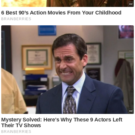
g
N
e
w
s
ला
इ
फ
स्टा
इ
ल
टे
क्नॉ
लॉ
जी
ब्यू
टी