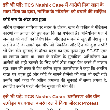
इसे भी पढ़ें:
TCS Nashik Case में आरोपी निदा खान के
इ
माता-पिता का दावा, नासिक के 'गॉडमैन' को बचाने की साज़िश
म
कोर्ट रूम के अंदर क्या हुआ
ई
-
अग्रिम ज़मानत याचिका पर बहस के दौरान, खान के वकील ने मेडिकल
पे
कारणों का हवाला देते हुए कहा कि वह गर्भवती हैं। अभियोजन पक्ष ने
ज़मानत की अर्ज़ी का विरोध किया और इस मामले में खुद ही पेश हुआ।
प
उन्होंने कोर्ट के सामने एक बीपीओ पिकनिक और ट्रिप की कुछ तस्वीरें
र
भी पेश कीं। सुनवाई के दौरान बहस का एक मुख्य मुद्दा SC-ST एक्ट
मि
का लगाया जाना था। खान के वकील के मुताबिक, अभियोजन पक्ष
सा
आरोपों को सही ठहराने के लिए कोई ठोस सबूत पेश करने में नाकाम
ल
रहा। खान की तरफ से पेश वकील राहुल कसलीवाल ने कहा कि अंतरिम
राहत पर बहस हुई और कोर्ट के सामने प्रेग्नेंसी की बात भी रखी गई।
बे
उन्होंने आगे कहा कि अग्रिम ज़मानत की सुनवाई में समय लगता है,
मि
इसीलिए उन्होंने पहले अंतरिम सुरक्षा की मांग की।
सा
इसे भी पढ़ें:
TCS Nashik Case: 'धर्मांतरण' और यौन
ल
उत्पीड़न पर बवाल, बजरंग दल ने किया जोरदार Protest
श