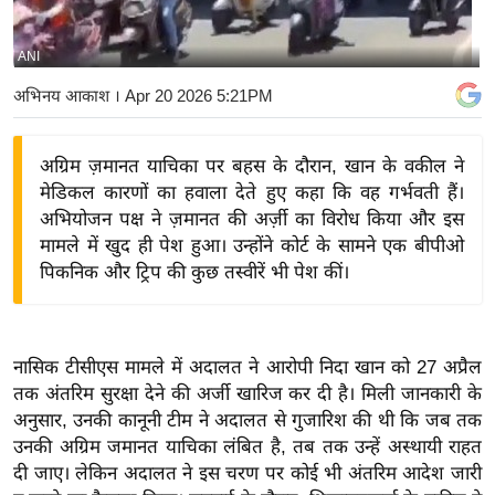
य
बि
ANI
ज़
अभिनय आकाश
। Apr 20 2026 5:21PM
ने
स
अग्रिम ज़मानत याचिका पर बहस के दौरान, खान के वकील ने
उ
मेडिकल कारणों का हवाला देते हुए कहा कि वह गर्भवती हैं।
द्यो
अभियोजन पक्ष ने ज़मानत की अर्ज़ी का विरोध किया और इस
ग
मामले में खुद ही पेश हुआ। उन्होंने कोर्ट के सामने एक बीपीओ
ज
पिकनिक और ट्रिप की कुछ तस्वीरें भी पेश कीं।
ग
त
वि
नासिक टीसीएस मामले में अदालत ने आरोपी निदा खान को 27 अप्रैल
शे
तक अंतरिम सुरक्षा देने की अर्जी खारिज कर दी है। मिली जानकारी के
ष
अनुसार, उनकी कानूनी टीम ने अदालत से गुजारिश की थी कि जब तक
ज्ञ
उनकी अग्रिम जमानत याचिका लंबित है, तब तक उन्हें अस्थायी राहत
रा
दी जाए। लेकिन अदालत ने इस चरण पर कोई भी अंतरिम आदेश जारी