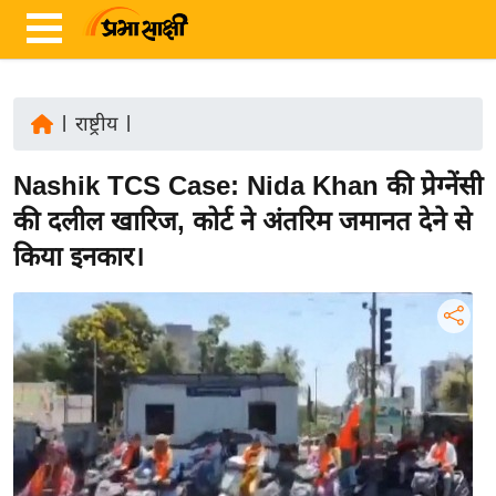
|
राष्ट्रीय
|
ता
Nashik TCS Case: Nida Khan की प्रेग्नेंसी
ज़ा
ख
की दलील खारिज, कोर्ट ने अंतरिम जमानत देने से
ब
किया इनकार।
र
रा
ष्ट्री
य
अं
त
र्रा
ष्ट्री