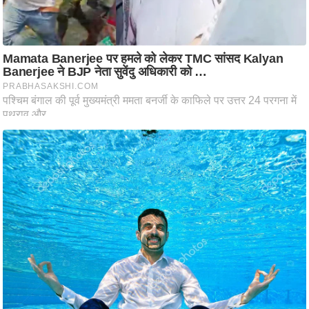
ति
ष
प्र
भु
म
हि
मा
/
ध
र्म
स्थ
ल
व्र
त
त्यो
हा
र