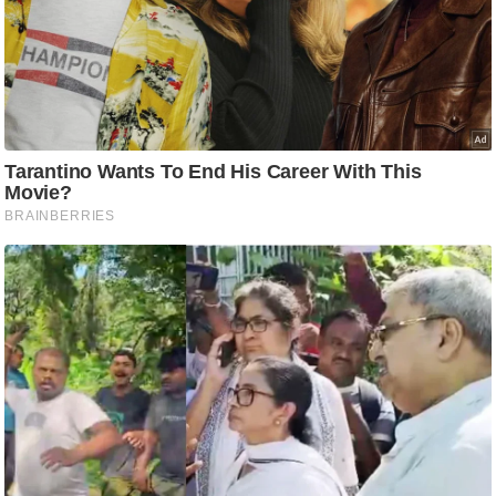
आ
र
.
आ
ई
.
चा
य
प
र
स
मी
क्षा
ध
र्म
ज्यो