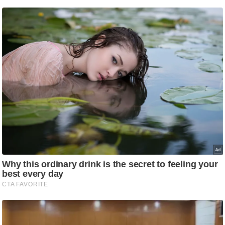
/
फै
श
न
घ
रे
लू
नु
स्खे
प
र्य
ट
न
स्थ
ल
फि