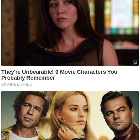
ष
ण
स
म
सा
म
यि
क
मा
तृ
भू
मि
स्तं
भ
ए
म
.