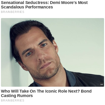
/
फै
श
न
घ
रे
लू
नु
स्खे
प
र्य
ट
न
स्थ
ल
फि