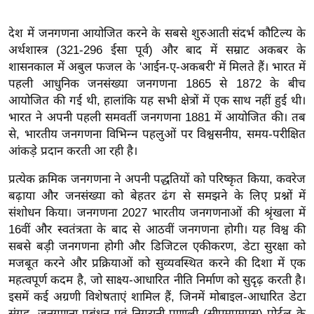
ख्सि
य
देश में जनगणना आयोजित करने के सबसे शुरुआती संदर्भ कौटिल्य के
त
अर्थशास्त्र (321-296 ईसा पूर्व) और बाद में सम्राट अकबर के
यं
शासनकाल में अबुल फजल के 'आईन-ए-अकबरी' में मिलते हैं। भारत में
ग
पहली आधुनिक जनसंख्या जनगणना 1865 से 1872 के बीच
इं
आयोजित की गई थी, हालांकि यह सभी क्षेत्रों में एक साथ नहीं हुई थी।
भारत ने अपनी पहली समवर्ती जनगणना 1881 में आयोजित की। तब
डि
से, भारतीय जनगणना विभिन्न पहलुओं पर विश्वसनीय, समय-परीक्षित
या
आंकड़े प्रदान करती आ रही है।
सा
हि
प्रत्येक क्रमिक जनगणना ने अपनी पद्धतियों को परिष्कृत किया, कवरेज
त्य
बढ़ाया और जनसंख्या को बेहतर ढंग से समझने के लिए प्रश्नों में
ज
संशोधन किया। जनगणना 2027 भारतीय जनगणनाओं की श्रृंखला में
16वीं और स्वतंत्रता के बाद से आठवीं जनगणना होगी। यह विश्व की
ग
सबसे बड़ी जनगणना होगी और डिजिटल एकीकरण, डेटा सुरक्षा को
त
मजबूत करने और प्रक्रियाओं को सुव्यवस्थित करने की दिशा में एक
ऑ
महत्वपूर्ण कदम है, जो साक्ष्य-आधारित नीति निर्माण को सुदृढ़ करती है।
टो
इसमें कई अग्रणी विशेषताएं शामिल हैं, जिनमें मोबाइल-आधारित डेटा
व
संग्रह, जनगणना प्रबंधन एवं निगरानी प्रणाली (सीएमएमएस) पोर्टल के