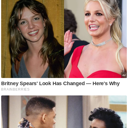
ष
ण
स
म
सा
म
यि
क
मा
तृ
भू
मि
स्तं
भ
ए
म
.