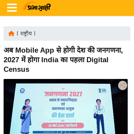
|
राष्ट्रीय
|
ता
अब Mobile App से होगी देश की जनगणना,
ज़ा
ख
2027 में होगा India का पहला Digital
ब
Census
र
रा
ष्ट्री
य
अं
त
र्रा
ष्ट्री