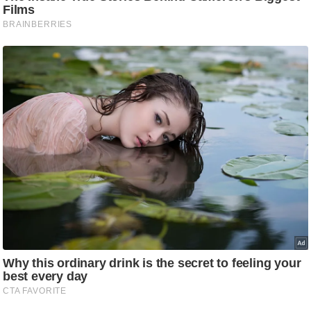
g
N
e
w
s
ला
इ
फ
स्टा
इ
ल
टे
क्नॉ
लॉ
जी
ब्यू
टी