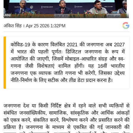
य
बि
ANI
ज़
अंकित सिंह
। Apr 25 2026 1:32PM
ने
स
कोविड-19 के कारण विलंबित 2021 की जनगणना अब 2027
उ
में भारत की पहली पूर्णतः डिजिटल जनगणना के रूप में
द्यो
आयोजित की जाएगी, जिसमें मोबाइल-आधारित संग्रह और स्व-
ग
गणना जैसी विशेषताएं शामिल होंगी। यह 16वीं भारतीय
ज
जनगणना एक व्यापक जाति गणना भी करेगी, जिसका उद्देश्य
ग
नीति-निर्माण के लिए सटीक और तीव्र डेटा प्रदान करना है।
त
वि
शे
जनगणना देश या किसी निर्दिष्ट क्षेत्र में रहने वाले सभी व्यक्तियों से
ष
संबंधित जनसांख्यिकीय, सामाजिक, सांस्कृतिक और आर्थिक आंकड़ों
ज्ञ
को एकत्र करने, संकलित करने, विश्लेषण करने और प्रसारित करने की
रा
प्रक्रिया है। जनगणना के माध्यम से एकत्रित की गई जानकारी की