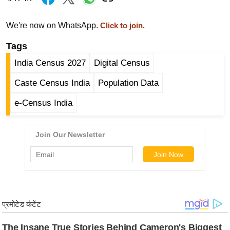
ड
हॉ
We're now on WhatsApp.
Click to join.
ली
वु
Tags
ड
India Census 2027
Digital Census
फि
Caste Census India
Population Data
ल्म
स
e-Census India
मी
क्षा
B
r
e
a
k
i
n