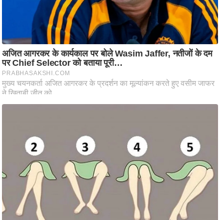
ति
ष
प्र
भु
म
हि
मा
/
ध
र्म
स्थ
ल
व्र
त
त्यो
हा
र