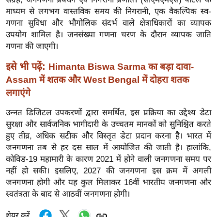
र्ल्ड
माध्यम से लगभग वास्तविक समय की निगरानी, ​​एक वैकल्पिक स्व-
न्यू
गणना सुविधा और भौगोलिक संदर्भ वाले क्षेत्राधिकारों का व्यापक
उपयोग शामिल है। जनसंख्या गणना चरण के दौरान व्यापक जाति
ज
गणना की जाएगी।
ब्री
फ
इसे भी पढ़ें:
Himanta Biswa Sarma का बड़ा दावा-
म
Assam में शतक और West Bengal में दोहरा शतक
नो
लगाएंगे
रं
उन्नत डिजिटल उपकरणों द्वारा समर्थित, इस प्रक्रिया का उद्देश्य डेटा
ज
सुरक्षा और सार्वजनिक भागीदारी के उच्चतम मानकों को सुनिश्चित करते
न
हुए तीव्र, अधिक सटीक और विस्तृत डेटा प्रदान करना है। भारत में
ज
जनगणना तब से हर दस साल में आयोजित की जाती है। हालांकि,
ग
कोविड-19 महामारी के कारण 2021 में होने वाली जनगणना समय पर
त
नहीं हो सकी। इसलिए, 2027 की जनगणना इस क्रम में अगली
बॉ
जनगणना होगी और यह कुल मिलाकर 16वीं भारतीय जनगणना और
ली
स्वतंत्रता के बाद से आठवीं जनगणना होगी।
वु
शेयर करें