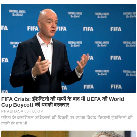
ट
ने
स
मं
त्रा
रि
ले
श
न
शि
प
रा
ज
नी
ति
वि
श्ले