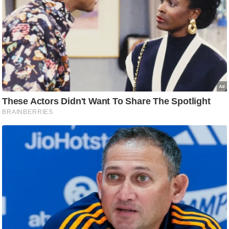
आ
र
.
आ
ई
.
चा
य
प
र
स
मी
क्षा
ध
र्म
ज्यो