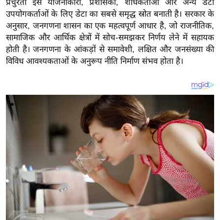
प्रचुरता इसे योजनाकारों, प्रशासकों, शोधकर्ताओं और अन्य डेटा
य
उपयोगकर्ताओं के लिए डेटा का सबसे समृद्ध स्रोत बनाती है। सरकार के
ब
अनुसार, जनगणना शासन का एक महत्वपूर्ण आधार है, जो राजनीतिक,
ज
सामाजिक और आर्थिक क्षेत्रों में सोच-समझकर निर्णय लेने में सहायक
ट
होती है। जनगणना के आंकड़ों से समावेशी, लक्षित और जनसंख्या की
खे
विविध आवश्यकताओं के अनुरूप नीति निर्माण संभव होता है।
ल
क्रि
के
ट
I
P
L
2
0
2
6
क्रा