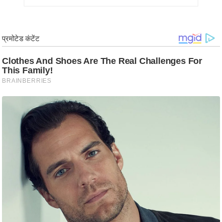
र्ल्ड
न्यू
ज
ब्री
फ
म
नो
रं
ज
न
ज
ग
त
बॉ
ली
वु