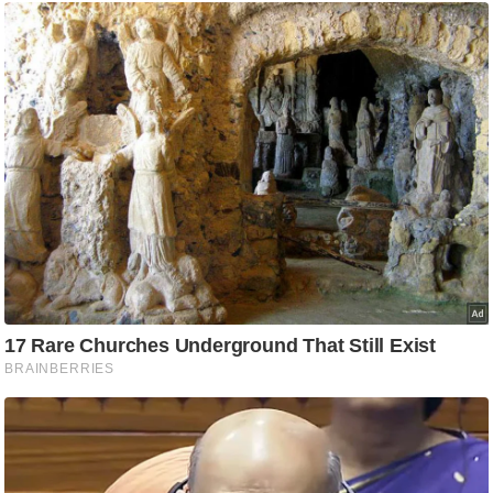
ट
ने
स
मं
त्रा
रि
ले
श
न
शि
प
रा
ज
नी
ति
वि
श्ले