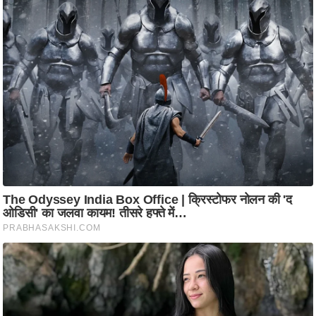
आ
र
.
आ
ई
.
चा
य
प
र
स
मी
क्षा
ध
र्म
ज्यो