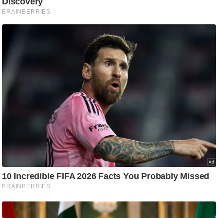
g
N
e
w
s
ला
इ
फ
स्टा
इ
ल
टे
क्नॉ
लॉ
जी
ब्यू
टी