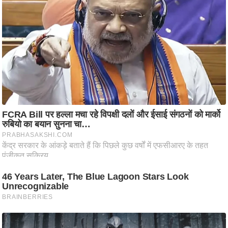
ष
ण
स
म
सा
म
यि
क
मा
तृ
भू
मि
स्तं
भ
ए
म
.