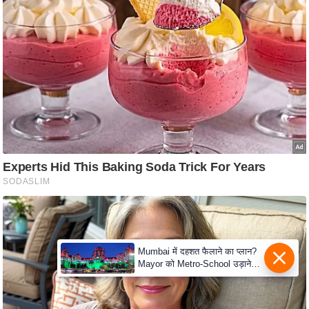
d
e
o
s
i
O
S
A
p
p
A
b
o
Mumbai में दहशत फैलाने का प्लान?
u
Mayor को Metro-School उड़ाने
t
की धमकी
u
s