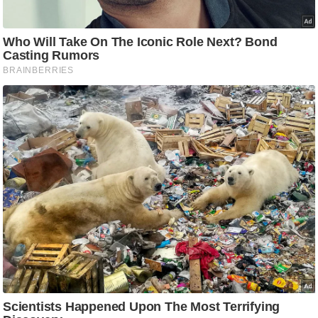
ड
हॉ
ली
वु
ड
फि
ल्म
स
मी
क्षा
B
r
e
a
k
i
n