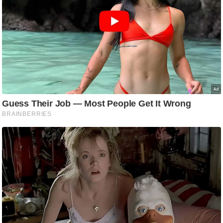
ति
ष
प्र
भु
म
हि
मा
/
ध
र्म
स्थ
ल
व्र
त
त्यो
हा
र