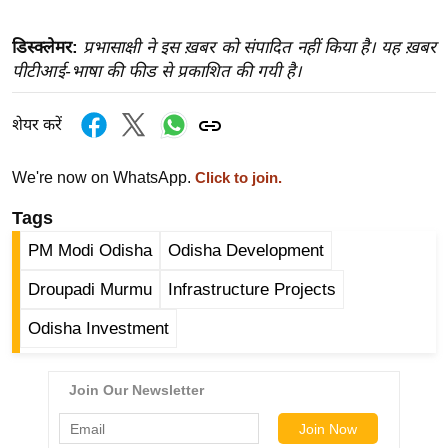
ख्सि
य
डिस्क्लेमर:
प्रभासाक्षी ने इस ख़बर को संपादित नहीं किया है। यह ख़बर
त
पीटीआई-भाषा की फीड से प्रकाशित की गयी है।
यं
ग
शेयर करें
इं
डि
We're now on WhatsApp.
Click to join.
या
Tags
सा
PM Modi Odisha
Odisha Development
हि
त्य
Droupadi Murmu
Infrastructure Projects
ज
Odisha Investment
ग
त
ऑ
टो
व