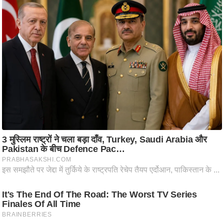
/
फै
श
न
घ
रे
लू
नु
स्खे
प
र्य
ट
न
स्थ
ल
फि