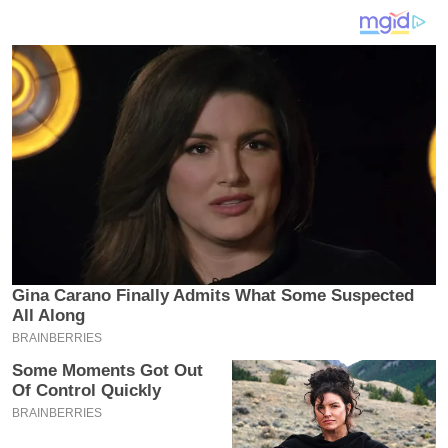
य
ब
ज
ट
खे
ल
क्रि
के
ट
I
P
L
2
0
2
6
क्रा