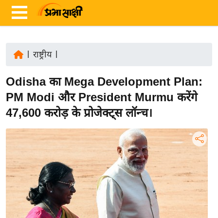
|
राष्ट्रीय
|
ता
Odisha का Mega Development Plan:
ज़ा
ख
PM Modi और President Murmu करेंगे
ब
47,600 करोड़ के प्रोजेक्ट्स लॉन्च।
र
रा
ष्ट्री
य
अं
त
र्रा
ष्ट्री