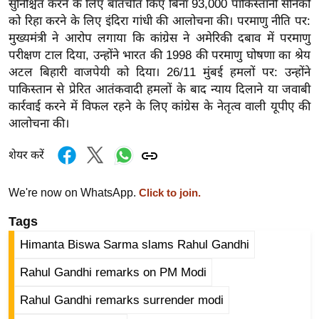
सुनिश्चित करने के लिए बातचीत किए बिना 93,000 पाकिस्तानी सैनिकों
र्ल्ड
को रिहा करने के लिए इंदिरा गांधी की आलोचना की। परमाणु नीति पर:
न्यू
मुख्यमंत्री ने आरोप लगाया कि कांग्रेस ने अमेरिकी दबाव में परमाणु
ज
परीक्षण टाल दिया, उन्होंने भारत की 1998 की परमाणु घोषणा का श्रेय
ब्री
अटल बिहारी वाजपेयी को दिया। 26/11 मुंबई हमलों पर: उन्होंने
फ
पाकिस्तान से प्रेरित आतंकवादी हमलों के बाद न्याय दिलाने या जवाबी
कार्रवाई करने में विफल रहने के लिए कांग्रेस के नेतृत्व वाली यूपीए की
म
आलोचना की।
नो
रं
शेयर करें
ज
न
We're now on WhatsApp.
Click to join.
ज
Tags
ग
त
Himanta Biswa Sarma slams Rahul Gandhi
बॉ
Rahul Gandhi remarks on PM Modi
ली
वु
Rahul Gandhi remarks surrender modi