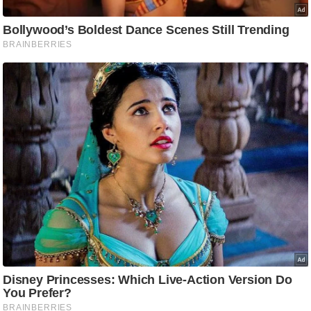
ट
ने
स
मं
त्रा
रि
ले
श
न
शि
प
रा
ज
नी
ति
वि
श्ले