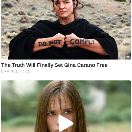
g
N
e
w
s
ला
इ
फ
स्टा
इ
ल
टे
क्नॉ
लॉ
जी
ब्यू
टी