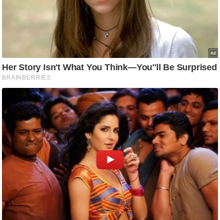
/
फै
श
न
घ
रे
लू
नु
स्खे
प
र्य
ट
न
स्थ
ल
फि