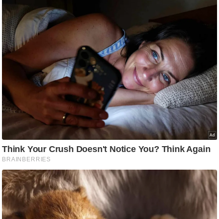
आ
र
.
आ
ई
.
चा
य
प
र
स
मी
क्षा
ध
र्म
ज्यो