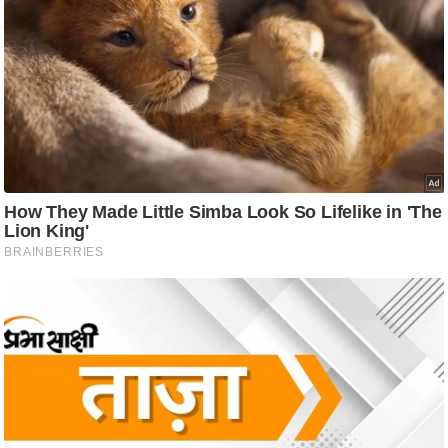
ति
ष
प्र
भु
म
हि
मा
/
ध
र्म
स्थ
ल
व्र
त
त्यो
हा
र