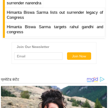
ड
surrender narendra
हॉ
Himanta Biswa Sarma lists out surrender legacy of
ली
Congress
वु
ड
Himanta Biswa Sarma targets rahul gandhi and
congress
फि
ल्म
स
मी
क्षा
B
r
e
a
k
i
n