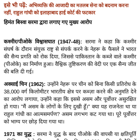
ख्सि
इसे भी पढ़ें:
अभिव्यक्ति की आजादी का मतलब सेना को बदनाम करना
य
नहीं, राहुल गांधी को इलाहाबाद हाई कोर्ट की फटकार
त
हिमंत बिस्वा सरमा द्वारा लगाए गए मुख्य आरोप
यं
ग
कश्मीर/पीओके विश्वासघात (1947-48):
सरमा ने कहा कि कश्मीर
इं
संघर्ष के दौरान संयुक्त राष्ट्र से संपर्क करने के नेहरू के फैसले ने भारत
डि
की सैन्य प्रगति को रोक दिया, जिससे पाकिस्तान के कब्जे वाले कश्मीर
या
(पीओके) का निर्माण हुआ। वैश्विक तुष्टिकरण की वेदी पर एक सैन्य जीत
सा
की बलि दी गई।
हि
अक्साई चिन (1962):
उन्होंने नेहरू पर चीन को बिना किसी प्रतिरोध के
त्य
38,000 वर्ग किलोमीटर भारतीय क्षेत्र पर कब्ज़ा करने की अनुमति देने
ज
का आरोप लगाया, उन्होंने कहा कि इससे असम और पूर्वोत्तर असुरक्षित
ग
हो गया। "मैं असम के लोगों के लिए दुखी हूँ।" क्या यह राजनेता था या
त
राहुल गांधी का आत्मसमर्पण? असम लगभग कट गया था। पूरे पूर्वोत्तर
ऑ
को भाग्य पर छोड़ दिया गया था।
टो
1971 का युद्ध :
सरमा ने युद्ध के बाद पीओके की वापसी या क्षतिपूर्ति
व