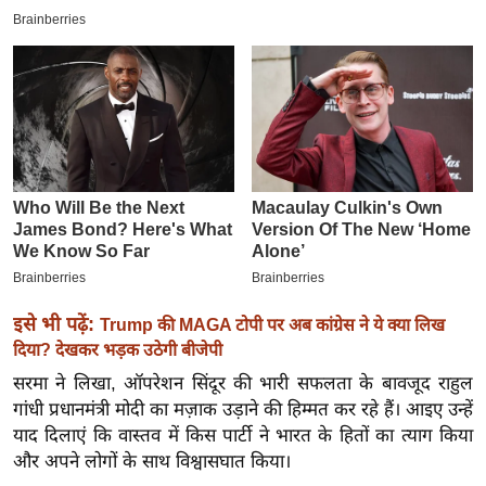
इ
म
ई
-
पे
प
र
मि
सा
ल
इसे भी पढ़ें:
Trump की MAGA टोपी पर अब कांग्रेस ने ये क्या लिख
बे
दिया? देखकर भड़क उठेगी बीजेपी
मि
सरमा ने लिखा, ऑपरेशन सिंदूर की भारी सफलता के बावजूद राहुल
सा
गांधी प्रधानमंत्री मोदी का मज़ाक उड़ाने की हिम्मत कर रहे हैं। आइए उन्हें
ल
याद दिलाएं कि वास्तव में किस पार्टी ने भारत के हितों का त्याग किया
और अपने लोगों के साथ विश्वासघात किया।
श