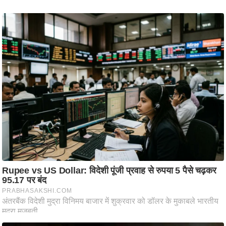
ष
ण
स
म
सा
म
यि
क
मा
तृ
भू
मि
स्तं
भ
ए
म
.