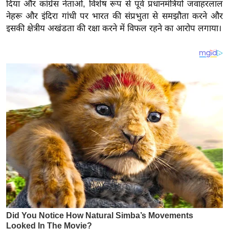
य
दिया और कांग्रेस नेताओं, विशेष रूप से पूर्व प्रधानमंत्रियों जवाहरलाल
नेहरू और इंदिरा गांधी पर भारत की संप्रभुता से समझौता करने और
ब
इसकी क्षेत्रीय अखंडता की रक्षा करने में विफल रहने का आरोप लगाया।
ज
ट
खे
ल
क्रि
के
ट
I
P
L
2
0
2
6
क्रा